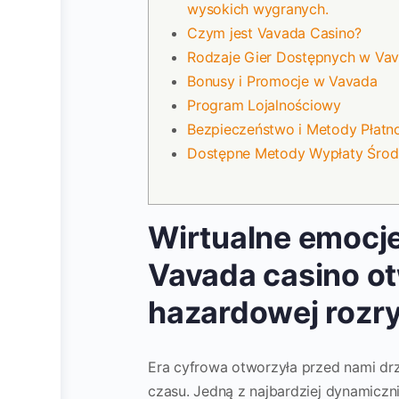
wysokich wygranych.
Czym jest Vavada Casino?
Rodzaje Gier Dostępnych w Va
Bonusy i Promocje w Vavada
Program Lojalnościowy
Bezpieczeństwo i Metody Płatn
Dostępne Metody Wypłaty Śro
Wirtualne emocje
Vavada casino ot
hazardowej rozr
Era cyfrowa otworzyła przed nami dr
czasu. Jedną z najbardziej dynamiczni