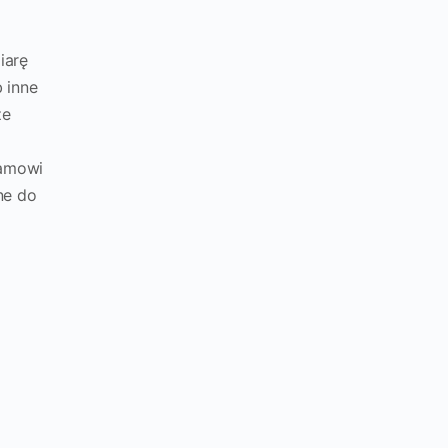
iarę
 inne
ze
ramowi
ne do