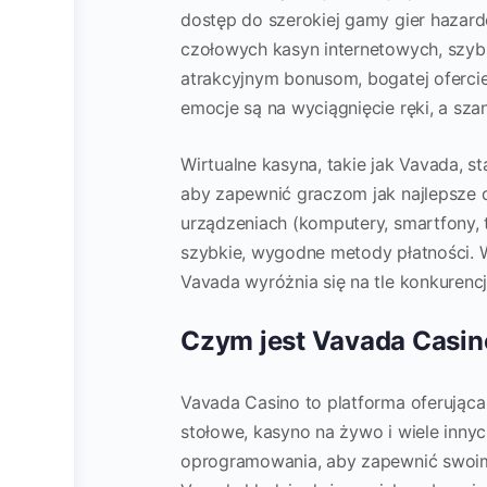
dostęp do szerokiej gamy gier haza
czołowych kasyn internetowych, szyb
atrakcyjnym bonusom, bogatej oferci
emocje są na wyciągnięcie ręki, a sz
Wirtualne kasyna, takie jak Vavada, s
aby zapewnić graczom jak najlepsze d
urządzeniach (komputery, smartfony,
szybkie, wygodne metody płatności. W
Vavada wyróżnia się na tle konkurencji
Czym jest Vavada Casin
Vavada Casino to platforma oferująca 
stołowe, kasyno na żywo i wiele inn
oprogramowania, aby zapewnić swoim 