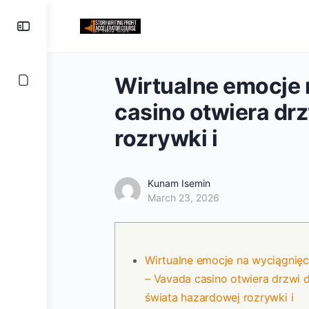
Toggle
Side
Panel
Wirtualne emocje 
casino otwiera dr
rozrywki i
Kunam Isemin
March 23, 2026
Wirtualne emocje na wyciągnięci
– Vavada casino otwiera drzwi 
świata hazardowej rozrywki i