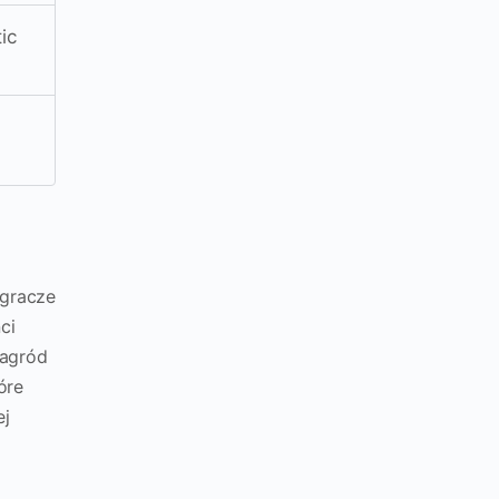
ic
 gracze
ci
nagród
óre
ej