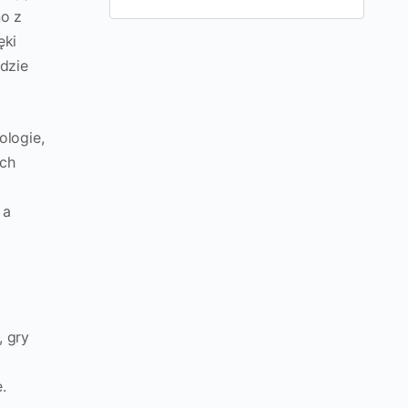
no z
ęki
dzie
ologie,
ych
 a
, gry
.