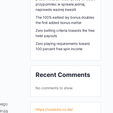
przypomniec w sprawie jednej,
naprawde waznej kwestii
The 100% earliest lay bonus doubles
the first added bonus matter
Zero betting criteria towards the free
twist payouts
Zero playing requirements toward
100 percent free spin income
Recent Comments
No comments to show.
nego
https://coolzino.co.de/
erują