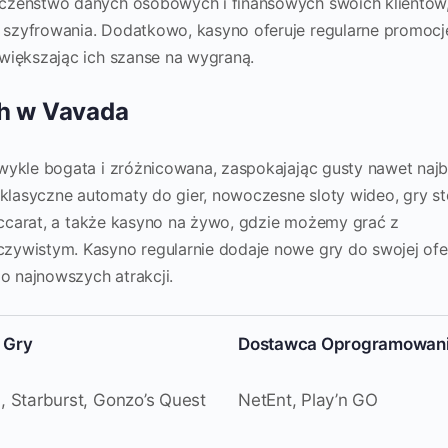
eczeństwo danych osobowych i finansowych swoich klientów
 szyfrowania. Dodatkowo, kasyno oferuje regularne promocje
zwiększając ich szanse na wygraną.
ch w Vavada
zwykle bogata i zróżnicowana, zaspokajając gusty nawet najb
klasyczne automaty do gier, nowoczesne sloty wideo, gry st
 baccarat, a także kasyno na żywo, gdzie możemy grać z
zywistym. Kasyno regularnie dodaje nowe gry do swojej ofe
o najnowszych atrakcji.
 Gry
Dostawca Oprogramowan
, Starburst, Gonzo’s Quest
NetEnt, Play’n GO