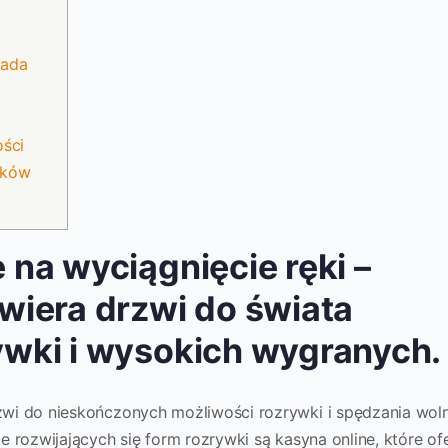
vada
ości
dków
 na wyciągnięcie ręki –
wiera drzwi do świata
ywki i wysokich wygranych.
zwi do nieskończonych możliwości rozrywki i spędzania wol
e rozwijających się form rozrywki są kasyna online, które of