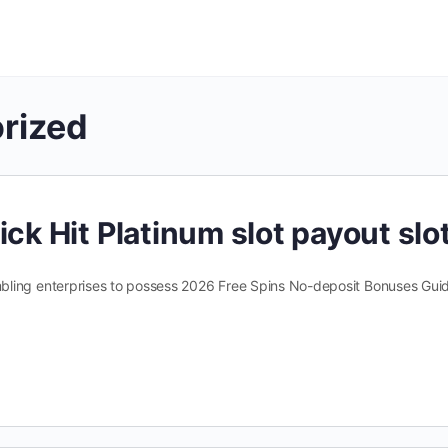
rized
k Hit Platinum slot payout slo
bling enterprises to possess 2026 Free Spins No-deposit Bonuses Gui