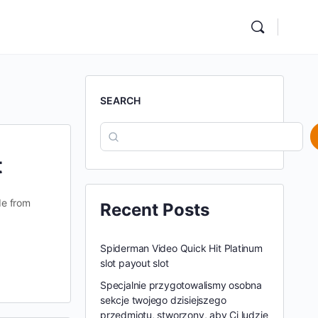
SEARCH
t
de from
Recent Posts
Spiderman Video Quick Hit Platinum
slot payout slot
Specjalnie przygotowalismy osobna
sekcje twojego dzisiejszego
przedmiotu, stworzony, aby Ci ludzie