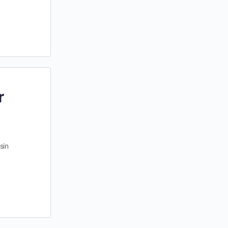
r
sin