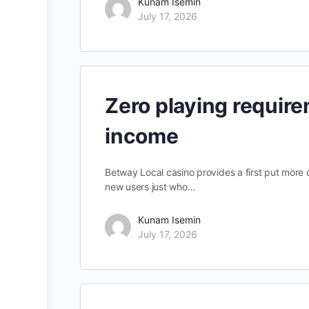
Kunam Isemin
July 17, 2026
Zero playing requir
income
Betway Local casino provides a first put more o
new users just who…
Kunam Isemin
July 17, 2026