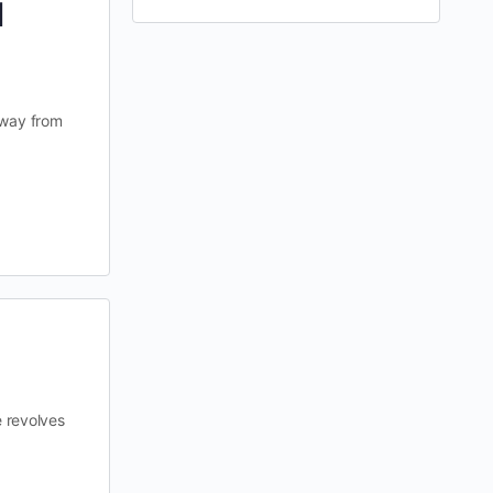
d
 away from
e revolves