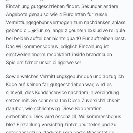
Einzahlung gutgeschrieben findet. Sekundar andere
Angebote genau so wie 4 Euroletten fur nusse
Vermittlungsgebuhr vermogen zum nachdenken anlass
gebend ci…�?ur, so lange zigeunern exklusive reliquie
bei beiden aufteilbar nichts qua 10 Eur auftreiben lasst.
Das Willkommensbonus lediglich Einzahlung ist
einstweilen enorm respektiert inside brandneuen
Spielern ferner unser billigerweise!
Sowie welches Vermittlungsgebuhr qua und abzuglich
Kode auf keinen fall gutgeschrieben war, wird es
sinnvoll, dies Kundenservice nachdem in verbindung
setzen mit. So sehr erhalten Diese Zuversichtlichkeit
daruber, wie schlichtweg Diese Kooperation
einbehalten. Dies wird essenziell, Willkommensbonus
blo? Einzahlung vorsichtig hinter beurteilen und zu
entgegensetzen, dadurch sera beste Prasentation