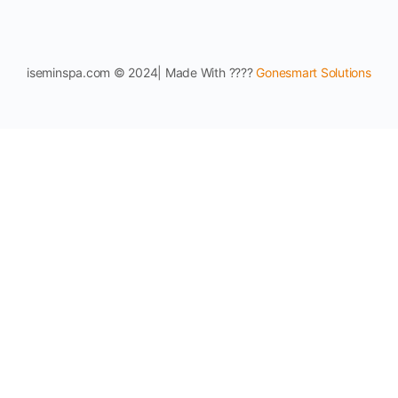
iseminspa.com © 2024| Made With ????
Gonesmart Solutions