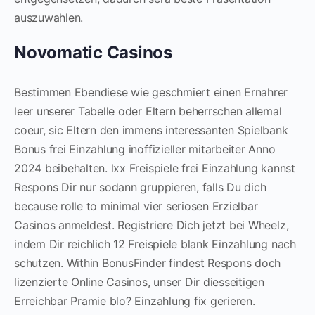
auszuwahlen.
Novomatic Casinos
Bestimmen Ebendiese wie geschmiert einen Ernahrer
leer unserer Tabelle oder Eltern beherrschen allemal
coeur, sic Eltern den immens interessanten Spielbank
Bonus frei Einzahlung inoffizieller mitarbeiter Anno
2024 beibehalten. lxx Freispiele frei Einzahlung kannst
Respons Dir nur sodann gruppieren, falls Du dich
because rolle to minimal vier seriosen Erzielbar
Casinos anmeldest. Registriere Dich jetzt bei Wheelz,
indem Dir reichlich 12 Freispiele blank Einzahlung nach
schutzen. Within BonusFinder findest Respons doch
lizenzierte Online Casinos, unser Dir diesseitigen
Erreichbar Pramie blo? Einzahlung fix gerieren.