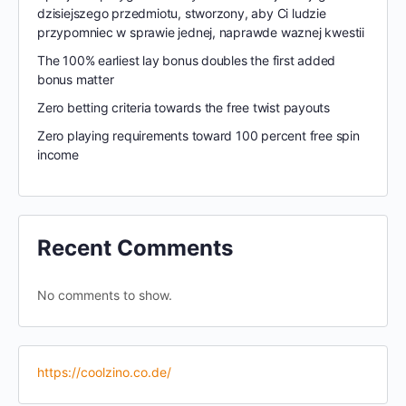
dzisiejszego przedmiotu, stworzony, aby Ci ludzie
przypomniec w sprawie jednej, naprawde waznej kwestii
The 100% earliest lay bonus doubles the first added
bonus matter
Zero betting criteria towards the free twist payouts
Zero playing requirements toward 100 percent free spin
income
Recent Comments
No comments to show.
https://coolzino.co.de/