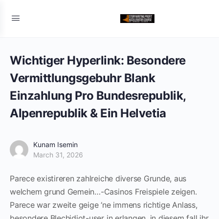
Wichtiger Hyperlink: Besondere
Vermittlungsgebuhr Blank
Einzahlung Pro Bundesrepublik,
Alpenrepublik & Ein Helvetia
Kunam Isemin
March 31, 2026
Parece existireren zahlreiche diverse Grunde, aus
welchem grund Gemein…-Casinos Freispiele zeigen.
Parece war zweite geige ‘ne immens richtige Anlass,
besondere Blechidiot-user in erlangen, in diesem fall ihr