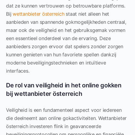
dat ze kunnen vertrouwen op betrouwbare platforms.
Bij
wettanbieter österreich
staat niet alleen het
aanbieden van spannende gokmogelijkheden centraal,
maar ook de veiligheid en het gebruiksgemak vormen
een essentieel onderdeel van de ervaring. Deze
aanbieders zorgen ervoor dat spelers zonder zorgen
kunnen genieten van hun favoriete spellen dankzij
moderne beveiligingstechnieken en intuïtieve
interfaces.
De rol van veiligheid in het online gokken
bij wettanbieter österreich
Veiligheid is een fundamenteel aspect voor iedereen
die deelneemt aan online gokactiviteiten. Wettanbieter
österreich investeren flink in geavanceerde
beveiligingsprotocollen om persoonlijke en financiële