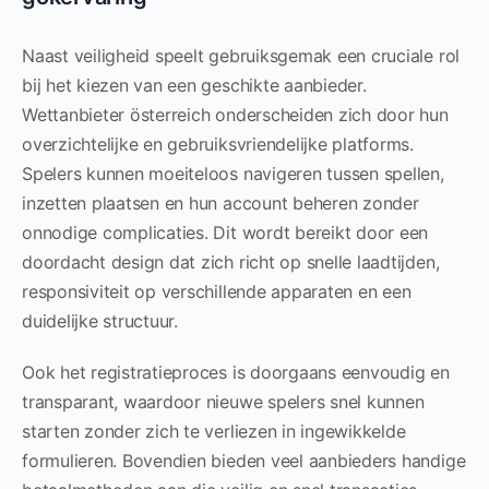
Naast veiligheid speelt gebruiksgemak een cruciale rol
bij het kiezen van een geschikte aanbieder.
Wettanbieter österreich onderscheiden zich door hun
overzichtelijke en gebruiksvriendelijke platforms.
Spelers kunnen moeiteloos navigeren tussen spellen,
inzetten plaatsen en hun account beheren zonder
onnodige complicaties. Dit wordt bereikt door een
doordacht design dat zich richt op snelle laadtijden,
responsiviteit op verschillende apparaten en een
duidelijke structuur.
Ook het registratieproces is doorgaans eenvoudig en
transparant, waardoor nieuwe spelers snel kunnen
starten zonder zich te verliezen in ingewikkelde
formulieren. Bovendien bieden veel aanbieders handige