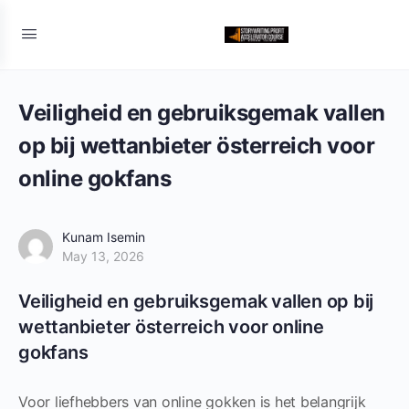
Veiligheid en gebruiksgemak vallen
op bij wettanbieter österreich voor
online gokfans
Kunam Isemin
May 13, 2026
Veiligheid en gebruiksgemak vallen op bij
wettanbieter österreich voor online
gokfans
Voor liefhebbers van online gokken is het belangrijk