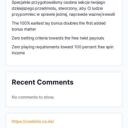
Specjalnie przygotowalismy osobna sekcje twojego
dzisiejszego przedmiotu, stworzony, aby Ci ludzie
przypomniec w sprawie jednej, naprawde waznej kwestii
The 100% earliest lay bonus doubles the first added
bonus matter
Zero betting criteria towards the free twist payouts
Zero playing requirements toward 100 percent free spin
income
Recent Comments
No comments to show.
https://coolzino.co.de/