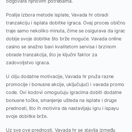
odgovara njihovim potrebama.
Poslije izbora metode isplate, Vavada hr obradi
tranzakciju i isplata dobitke igraca. Ovaj proces obično
traje samo nekoliko minuta, čime se osigurava da igrac
dobije svoje dobitke što brže moguće. Vavada online
casino se snažno bavi kvalitetom servisa i brzinom
obrade tranzakcija, što je ključni faktor za
zadovoljstvo igraca.
U cilju dodatne motivacije, Vavada hr pruža razne
promocije i bonusne akcije, uključujući i vavada promo
code. Ovi kodovi omogućuju igracima dobiti dodatne
bonusne točke, smanjenje ušteda na isplate i druge
prednosti, što ih motivira da nastavljaju igru i ispayu
svoje dobitke brže.
Uz sve ove prednosti, Vavada hr se stavlja između