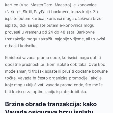
kartice (Visa, MasterCard, Maestro), e-konovnice
(Neteller, Skrill, PayPal) i bankovne tranzakcije. Za
isplate putem kartica, korisnici mogu očekivati brzu
isplatu, dok se isplate putem e-konovnica mogu
provesti u vremenu od 24 do 48 sata. Bankovne
tranzakcije mogu zatražiti najdolje vrijeme, ali to ovisi
o banki korisnika.
Koristeći vavada promo code, korisnici mogu dobiti
dodatne prednosti prilikom isplate dobitaka. Ovaj kod
može smanjiti trošak isplate ili pružiti dodatne bonusne
točke. Vavada hr često organizira promocije i akcije
koje mogu uključivati vavada promo code, što može
biti korisno za optimizaciju isplate dobitaka.
Brzina obrade tranzakcija: kako
Vavada osigurava brzu isplatu