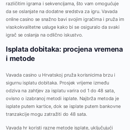
različitim igrama i sekvencijama, što vam omogućuje
da se oslanjate na dodatne sredstva za igru. Vavada
online casino se snažno bavi svojim igračima i pruža im
visokokvalitetne usluge kako bi se osiguralo da svaki
igrač se oslanja na odlično iskustvo.
Isplata dobitaka: procjena vremena
i metode
Vavada casino u Hrvatskoj pruža korisnicima brzu i
sigurnu isplatu dobitaka. Prosjek vrijeme između
odziva na zahtjev za isplatu varira od 1 do 48 sata,
ovisno o izabranoj metodi isplate. Najbrža metoda je
isplate putem kartice, dok se isplate putem bankovne
tranzakcije mogu zatražiti do 48 sata.
Vavada hr koristi razne metode isplate, uključujući