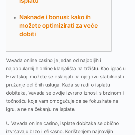
isplatu
Naknade i bonusi: kako ih
možete optimizirati za veće
dobiti
Vavada online casino je jedan od najboljih i
najpopularnijih online klanjališta na tržištu. Kao igrač u
Hrvatskoj, možete se oslanjati na njegovu stabilnost i
pružanje odličnih usluga. Kada se radi o isplatu
dobitaka, Vavada se ovdje izvrsno iznosi, s brzinom i
točnošću koja vam omogućuje da se fokusirate na
igru, a ne na čekanju na isplate.
U Vavada online casino, isplate dobitaka se obično
izvršavaju brzo i efikasno. Korištenjem najnovijih