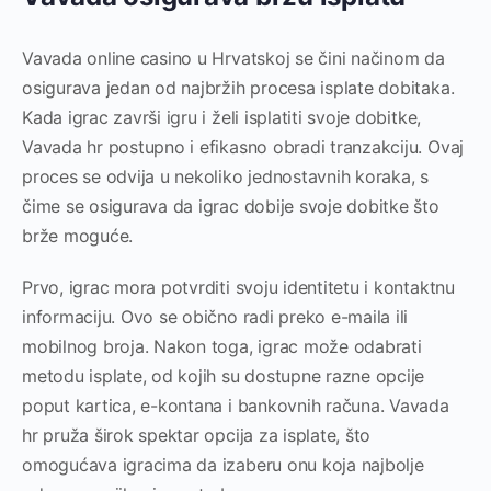
Vavada online casino u Hrvatskoj se čini načinom da
osigurava jedan od najbržih procesa isplate dobitaka.
Kada igrac završi igru i želi isplatiti svoje dobitke,
Vavada hr postupno i efikasno obradi tranzakciju. Ovaj
proces se odvija u nekoliko jednostavnih koraka, s
čime se osigurava da igrac dobije svoje dobitke što
brže moguće.
Prvo, igrac mora potvrditi svoju identitetu i kontaktnu
informaciju. Ovo se obično radi preko e-maila ili
mobilnog broja. Nakon toga, igrac može odabrati
metodu isplate, od kojih su dostupne razne opcije
poput kartica, e-kontana i bankovnih računa. Vavada
hr pruža širok spektar opcija za isplate, što
omogućava igracima da izaberu onu koja najbolje