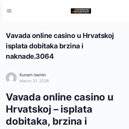
Vavada online casino u Hrvatskoj
isplata dobitaka brzina i
naknade.3064
Kunam Isemin
March 31, 2026
Vavada online casino u
Hrvatskoj – isplata
dobitaka, brzina i