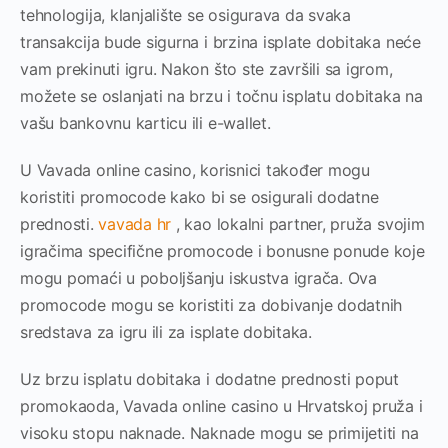
tehnologija, klanjalište se osigurava da svaka
transakcija bude sigurna i brzina isplate dobitaka neće
vam prekinuti igru. Nakon što ste završili sa igrom,
možete se oslanjati na brzu i točnu isplatu dobitaka na
vašu bankovnu karticu ili e-wallet.
U Vavada online casino, korisnici također mogu
koristiti promocode kako bi se osigurali dodatne
prednosti.
vavada hr
, kao lokalni partner, pruža svojim
igračima specifične promocode i bonusne ponude koje
mogu pomaći u poboljšanju iskustva igrača. Ova
promocode mogu se koristiti za dobivanje dodatnih
sredstava za igru ili za isplate dobitaka.
Uz brzu isplatu dobitaka i dodatne prednosti poput
promokaoda, Vavada online casino u Hrvatskoj pruža i
visoku stopu naknade. Naknade mogu se primijetiti na