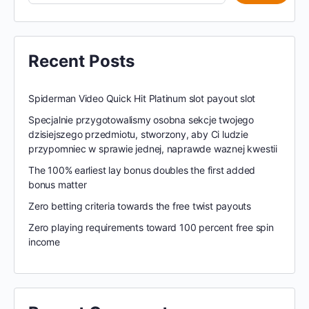
Recent Posts
Spiderman Video Quick Hit Platinum slot payout slot
Specjalnie przygotowalismy osobna sekcje twojego
dzisiejszego przedmiotu, stworzony, aby Ci ludzie
przypomniec w sprawie jednej, naprawde waznej kwestii
The 100% earliest lay bonus doubles the first added
bonus matter
Zero betting criteria towards the free twist payouts
Zero playing requirements toward 100 percent free spin
income