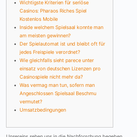
Wichtigste Kriterien für seriöse
Casinos: Pharaos Riches Spiel
Kostenlos Mobile
Inside welchem Spielsaal konnte man
am meisten gewinnen?
Der Spielautomat ist und bleibt oft für
jedes Freispiele verordnet?
Wie gleichfalls sieht parece unter
einsatz von deutschen Lizenzen pro
Casinospiele nicht mehr da?
Was vermag man tun, sofern man
Angeschlossen Spielsaal Beschmu
vermutet?
Umsatzbedingungen
Unsereins sehen uns in die Nachforschung begeben