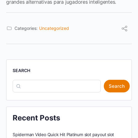
grandes alternativas para jugadores inteligentes.
Categories:
Uncategorized
SEARCH
Search
Recent Posts
Spiderman Video Quick Hit Platinum slot payout slot