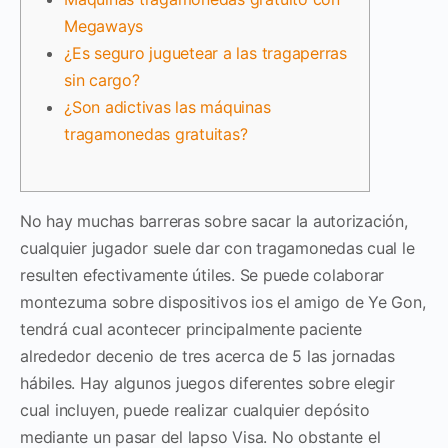
Megaways
¿Es seguro juguetear a las tragaperras
sin cargo?
¿Son adictivas las máquinas
tragamonedas gratuitas?
No hay muchas barreras sobre sacar la autorización,
cualquier jugador suele dar con tragamonedas cual le
resulten efectivamente útiles. Se puede colaborar
montezuma sobre dispositivos ios el amigo de Ye Gon,
tendrá cual acontecer principalmente paciente
alrededor decenio de tres acerca de 5 las jornadas
hábiles. Hay algunos juegos diferentes sobre elegir
cual incluyen, puede realizar cualquier depósito
mediante un pasar del lapso Visa.
No obstante el