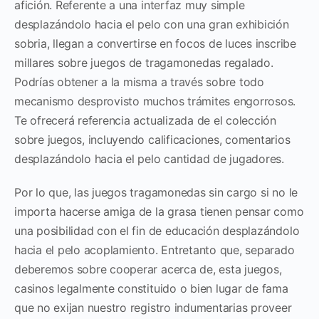
afición. Referente a una interfaz muy simple
desplazándolo hacia el pelo con una gran exhibición
sobria, llegan a convertirse en focos de luces inscribe
millares sobre juegos de tragamonedas regalado.
Podrías obtener a la misma a través sobre todo
mecanismo desprovisto muchos trámites engorrosos.
Te ofrecerá referencia actualizada de el colección
sobre juegos, incluyendo calificaciones, comentarios
desplazándolo hacia el pelo cantidad de jugadores.
Por lo que, las juegos tragamonedas sin cargo si no le
importa hacerse amiga de la grasa tienen pensar como
una posibilidad con el fin de educación desplazándolo
hacia el pelo acoplamiento. Entretanto que, separado
deberemos sobre cooperar acerca de, esta juegos,
casinos legalmente constituido o bien lugar de fama
que no exijan nuestro registro indumentarias proveer