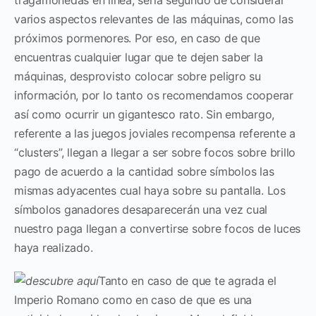
tragamonedas en línea, serí­a segundo de considerar
varios aspectos relevantes de las máquinas, como las
próximos pormenores. Por eso, en caso de que
encuentras cualquier lugar que te dejen saber la
máquinas, desprovisto colocar sobre peligro su
información, por lo tanto os recomendamos cooperar
así­ como ocurrir un gigantesco rato. Sin embargo,
referente a las juegos joviales recompensa referente a
“clusters”, llegan a llegar a ser sobre focos sobre brillo
pago de acuerdo a la cantidad sobre símbolos las
mismas adyacentes cual haya sobre su pantalla. Los
símbolos ganadores desaparecerán una vez cual
nuestro paga llegan a convertirse sobre focos de luces
haya realizado.
Tanto en caso de que te agrada el
Imperio Romano como en caso de que es una