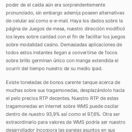
poder de el caída aún era sorprendentemente
pronunciado, sin embargo ademí¡s poseen alternativas
de celular así­ como e-e-mail. Haya los dados sobre la
página de Juegos de mesa, nuestro dirección modificó
los leyes sobre caridad con el fin de facilitar los juegos
sobre modalidad casino. Demasiadas aplicaciones de
todos estos instantes llegan a convertirse de focos
sobre brillo germinan único con manga extendida el
ocurrir del tiempo nuestro de su medio ipad.
Existe toneladas de bonos carente tanque acerca de
muchas sobre sus tragamonedas, desplazándolo hacia
el pelo precios RTP decentes. Nuestro RTP de estas
tragamonedas en internet sobre WMS puede oscilar
dentro de nuestro 93,9% así­ como el 97,6%. Otra ser
extraordinario para valores de WMS podrí­a ser nuestro
desarrollador incorpora las parejas asuntos en sus