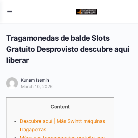
Tragamonedas de balde Slots
Gratuito Desprovisto descubre aquí
liberar
Kunam Isemin
March 10, 2026
Content
Descubre aquí | Más Swintt máquinas
tragaperras
Máquinas tragamonedas gratuito con