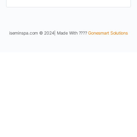
iseminspa.com © 2024| Made With ????
Gonesmart Solutions