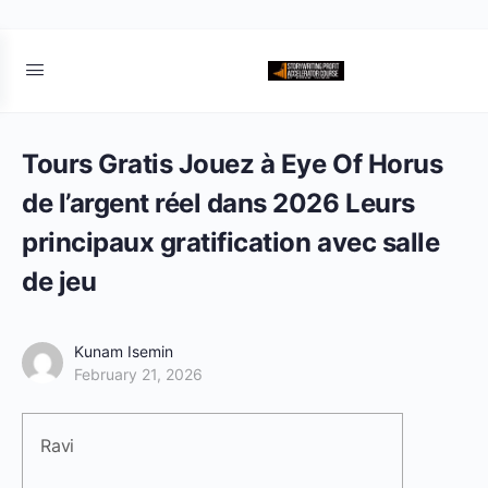
Tours Gratis Jouez à Eye Of Horus
de l’argent réel dans 2026 Leurs
principaux gratification avec salle
de jeu
Kunam Isemin
February 21, 2026
Ravi