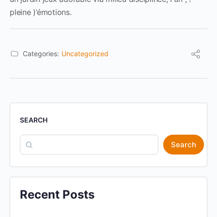
pleine )’émotions.
Categories:
Uncategorized
SEARCH
Search
Recent Posts