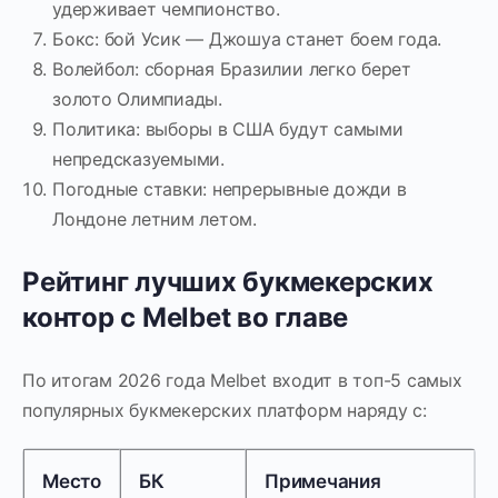
удерживает чемпионство.
Бокс: бой Усик — Джошуа станет боем года.
Волейбол: сборная Бразилии легко берет
золото Олимпиады.
Политика: выборы в США будут самыми
непредсказуемыми.
Погодные ставки: непрерывные дожди в
Лондоне летним летом.
Рейтинг лучших букмекерских
контор с Melbet во главе
По итогам 2026 года Melbet входит в топ-5 самых
популярных букмекерских платформ наряду с:
Место
БК
Примечания