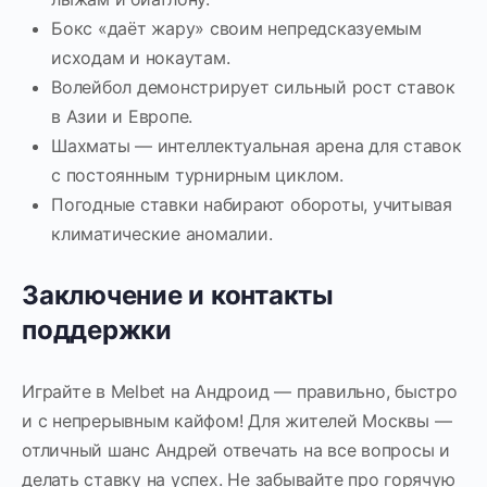
Бокс «даёт жару» своим непредсказуемым
исходам и нокаутам.
Волейбол демонстрирует сильный рост ставок
в Азии и Европе.
Шахматы — интеллектуальная арена для ставок
с постоянным турнирным циклом.
Погодные ставки набирают обороты, учитывая
климатические аномалии.
Заключение и контакты
поддержки
Играйте в Melbet на Андроид — правильно, быстро
и с непрерывным кайфом! Для жителей Москвы —
отличный шанс Андрей отвечать на все вопросы и
делать ставку на успех. Не забывайте про горячую