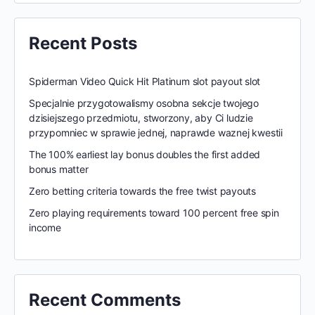
Recent Posts
Spiderman Video Quick Hit Platinum slot payout slot
Specjalnie przygotowalismy osobna sekcje twojego
dzisiejszego przedmiotu, stworzony, aby Ci ludzie
przypomniec w sprawie jednej, naprawde waznej kwestii
The 100% earliest lay bonus doubles the first added
bonus matter
Zero betting criteria towards the free twist payouts
Zero playing requirements toward 100 percent free spin
income
Recent Comments