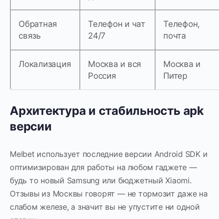
Обратная
Телефон и чат
Телефон,
связь
24/7
почта
Локализация
Москва и вся
Москва и
Россия
Питер
Архитектура и стабильность apk
версии
Melbet использует последние версии Android SDK и
оптимизирован для работы на любом гаджете —
будь то новый Samsung или бюджетный Xiaomi.
Отзывы из Москвы говорят — не тормозит даже на
слабом железе, а значит вы не упустите ни одной