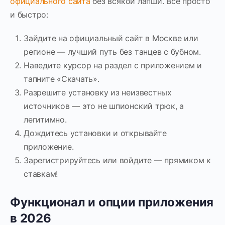
официального сайта
без всякой лапши. Все просто
и быстро:
Зайдите на официальный сайт в Москве или
регионe — лучший путь без танцев с бубном.
Наведите курсор на раздел с приложением и
тапните «Скачать».
Разрешите установку из неизвестных
источников — это не шпионский трюк, а
легитимно.
Дождитесь установки и открывайте
приложение.
Зарегистрируйтесь или войдите — прямиком к
ставкам!
Функционал и опции приложения
в 2026