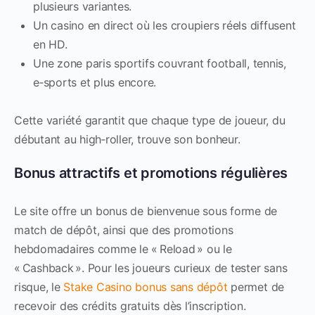
plusieurs variantes.
Un casino en direct où les croupiers réels diffusent
en HD.
Une zone paris sportifs couvrant football, tennis,
e‑sports et plus encore.
Cette variété garantit que chaque type de joueur, du
débutant au high‑roller, trouve son bonheur.
Bonus attractifs et promotions régulières
Le site offre un bonus de bienvenue sous forme de
match de dépôt, ainsi que des promotions
hebdomadaires comme le « Reload » ou le
« Cashback ». Pour les joueurs curieux de tester sans
risque, le
Stake Casino bonus sans dépôt
permet de
recevoir des crédits gratuits dès l’inscription.