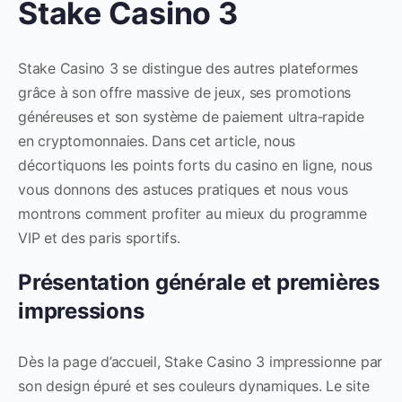
Stake Casino 3
Stake Casino 3 se distingue des autres plateformes
grâce à son offre massive de jeux, ses promotions
généreuses et son système de paiement ultra‑rapide
en cryptomonnaies. Dans cet article, nous
décortiquons les points forts du casino en ligne, nous
vous donnons des astuces pratiques et nous vous
montrons comment profiter au mieux du programme
VIP et des paris sportifs.
Présentation générale et premières
impressions
Dès la page d’accueil, Stake Casino 3 impressionne par
son design épuré et ses couleurs dynamiques. Le site