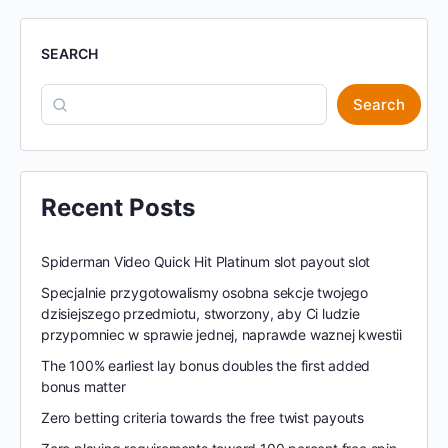
SEARCH
Search
Recent Posts
Spiderman Video Quick Hit Platinum slot payout slot
Specjalnie przygotowalismy osobna sekcje twojego
dzisiejszego przedmiotu, stworzony, aby Ci ludzie
przypomniec w sprawie jednej, naprawde waznej kwestii
The 100% earliest lay bonus doubles the first added
bonus matter
Zero betting criteria towards the free twist payouts