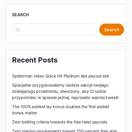
SEARCH
Search
Recent Posts
Spiderman Video Quick Hit Platinum slot payout slot
Specjalnie przygotowalismy osobna sekcje twojego
dzisiejszego przedmiotu, stworzony, aby Ci ludzie
przypomniec w sprawie jednej, naprawde waznej kwestii
The 100% earliest lay bonus doubles the first added
bonus matter
Zero betting criteria towards the free twist payouts
Zero playing requirements toward 100 percent free spin