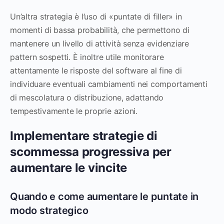
Un’altra strategia è l’uso di «puntate di filler» in
momenti di bassa probabilità, che permettono di
mantenere un livello di attività senza evidenziare
pattern sospetti. È inoltre utile monitorare
attentamente le risposte del software al fine di
individuare eventuali cambiamenti nei comportamenti
di mescolatura o distribuzione, adattando
tempestivamente le proprie azioni.
Implementare strategie di
scommessa progressiva per
aumentare le vincite
Quando e come aumentare le puntate in
modo strategico