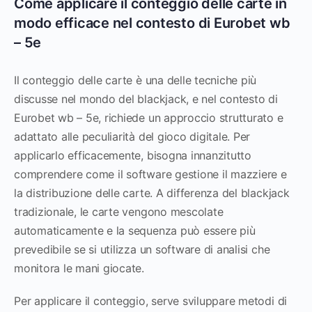
Come applicare il conteggio delle carte in
modo efficace nel contesto di Eurobet wb
– 5e
Il conteggio delle carte è una delle tecniche più
discusse nel mondo del blackjack, e nel contesto di
Eurobet wb – 5e, richiede un approccio strutturato e
adattato alle peculiarità del gioco digitale. Per
applicarlo efficacemente, bisogna innanzitutto
comprendere come il software gestione il mazziere e
la distribuzione delle carte. A differenza del blackjack
tradizionale, le carte vengono mescolate
automaticamente e la sequenza può essere più
prevedibile se si utilizza un software di analisi che
monitora le mani giocate.
Per applicare il conteggio, serve sviluppare metodi di