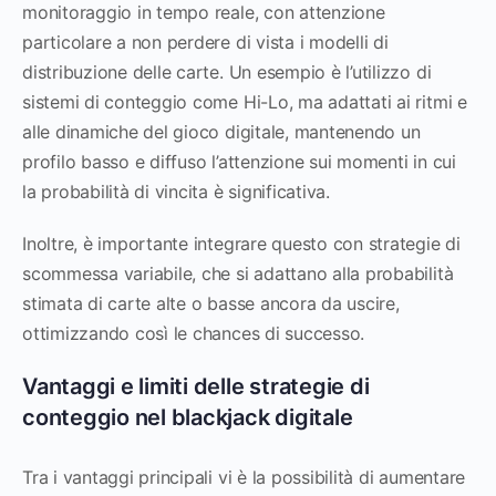
monitoraggio in tempo reale, con attenzione
particolare a non perdere di vista i modelli di
distribuzione delle carte. Un esempio è l’utilizzo di
sistemi di conteggio come Hi-Lo, ma adattati ai ritmi e
alle dinamiche del gioco digitale, mantenendo un
profilo basso e diffuso l’attenzione sui momenti in cui
la probabilità di vincita è significativa.
Inoltre, è importante integrare questo con strategie di
scommessa variabile, che si adattano alla probabilità
stimata di carte alte o basse ancora da uscire,
ottimizzando così le chances di successo.
Vantaggi e limiti delle strategie di
conteggio nel blackjack digitale
Tra i vantaggi principali vi è la possibilità di aumentare