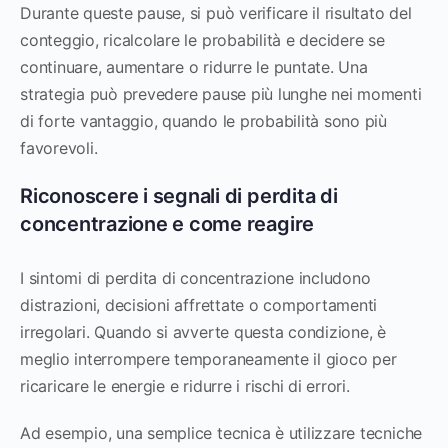
Durante queste pause, si può verificare il risultato del
conteggio, ricalcolare le probabilità e decidere se
continuare, aumentare o ridurre le puntate. Una
strategia può prevedere pause più lunghe nei momenti
di forte vantaggio, quando le probabilità sono più
favorevoli.
Riconoscere i segnali di perdita di
concentrazione e come reagire
I sintomi di perdita di concentrazione includono
distrazioni, decisioni affrettate o comportamenti
irregolari. Quando si avverte questa condizione, è
meglio interrompere temporaneamente il gioco per
ricaricare le energie e ridurre i rischi di errori.
Ad esempio, una semplice tecnica è utilizzare tecniche