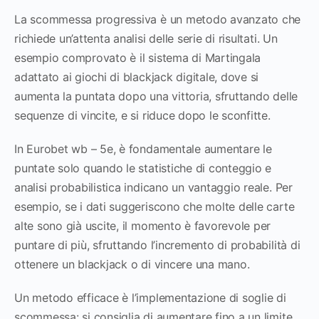
La scommessa progressiva è un metodo avanzato che
richiede un’attenta analisi delle serie di risultati. Un
esempio comprovato è il sistema di Martingala
adattato ai giochi di blackjack digitale, dove si
aumenta la puntata dopo una vittoria, sfruttando delle
sequenze di vincite, e si riduce dopo le sconfitte.
In Eurobet wb – 5e, è fondamentale aumentare le
puntate solo quando le statistiche di conteggio e
analisi probabilistica indicano un vantaggio reale. Per
esempio, se i dati suggeriscono che molte delle carte
alte sono già uscite, il momento è favorevole per
puntare di più, sfruttando l’incremento di probabilità di
ottenere un blackjack o di vincere una mano.
Un metodo efficace è l’implementazione di soglie di
scommessa: si consiglia di aumentare fino a un limite