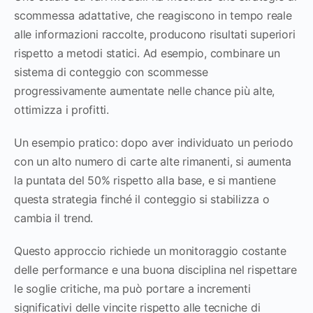
scommessa adattative, che reagiscono in tempo reale
alle informazioni raccolte, producono risultati superiori
rispetto a metodi statici. Ad esempio, combinare un
sistema di conteggio con scommesse
progressivamente aumentate nelle chance più alte,
ottimizza i profitti.
Un esempio pratico: dopo aver individuato un periodo
con un alto numero di carte alte rimanenti, si aumenta
la puntata del 50% rispetto alla base, e si mantiene
questa strategia finché il conteggio si stabilizza o
cambia il trend.
Questo approccio richiede un monitoraggio costante
delle performance e una buona disciplina nel rispettare
le soglie critiche, ma può portare a incrementi
significativi delle vincite rispetto alle tecniche di