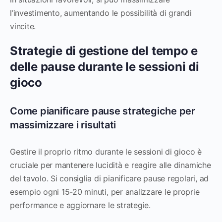
l’investimento, aumentando le possibilità di grandi
vincite.
Strategie di gestione del tempo e
delle pause durante le sessioni di
gioco
Come pianificare pause strategiche per
massimizzare i risultati
Gestire il proprio ritmo durante le sessioni di gioco è
cruciale per mantenere lucidità e reagire alle dinamiche
del tavolo. Si consiglia di pianificare pause regolari, ad
esempio ogni 15-20 minuti, per analizzare le proprie
performance e aggiornare le strategie.