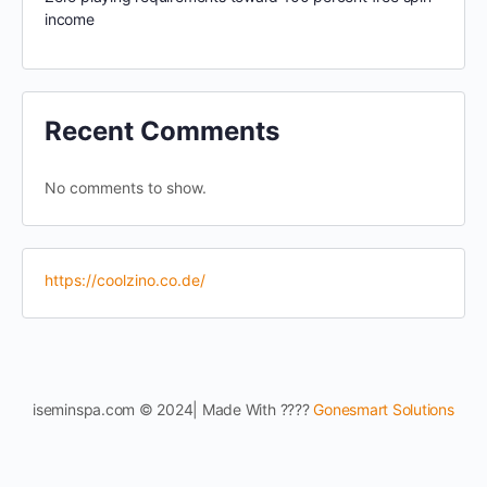
income
Recent Comments
No comments to show.
https://coolzino.co.de/
iseminspa.com © 2024| Made With ????
Gonesmart Solutions