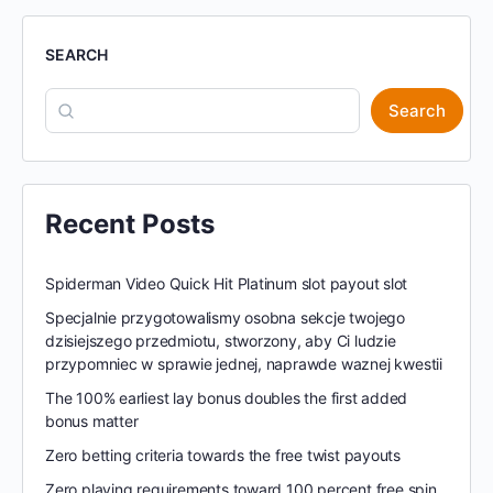
SEARCH
Search
Recent Posts
Spiderman Video Quick Hit Platinum slot payout slot
Specjalnie przygotowalismy osobna sekcje twojego
dzisiejszego przedmiotu, stworzony, aby Ci ludzie
przypomniec w sprawie jednej, naprawde waznej kwestii
The 100% earliest lay bonus doubles the first added
bonus matter
Zero betting criteria towards the free twist payouts
Zero playing requirements toward 100 percent free spin