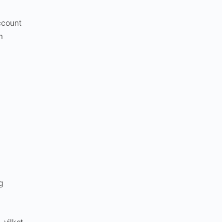
ccount
m
g