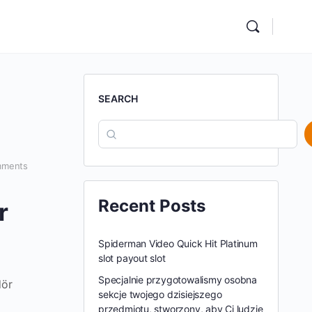
u
SEARCH
ments
Recent Posts
r
Spiderman Video Quick Hit Platinum
slot payout slot
Specjalnie przygotowalismy osobna
dör
sekcje twojego dzisiejszego
przedmiotu, stworzony, aby Ci ludzie