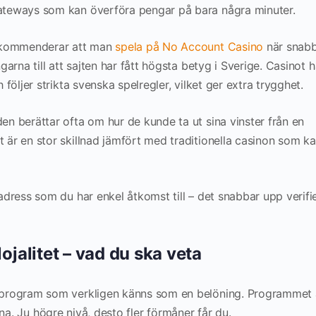
ateways som kan överföra pengar på bara några minuter.
rekommenderar att man
spela på No Account Casino
när snabb
arna till att sajten har fått högsta betyg i Sverige. Casinot h
följer strikta svenska spelregler, vilket ger extra trygghet.
n berättar ofta om hur de kunde ta ut sina vinster från en
är en stor skillnad jämfört med traditionella casinon som ka
dress som du har enkel åtkomst till – det snabbar upp verifi
ojalitet – vad du ska veta
‑program som verkligen känns som en belöning. Programmet 
atina. Ju högre nivå, desto fler förmåner får du.