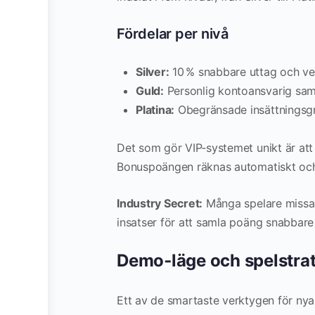
Fördelar per nivå
Silver:
10 % snabbare uttag och ve
Guld:
Personlig kontoansvarig samt
Platina:
Obegränsade insättningsgr
Det som gör VIP‑systemet unikt är att 
Bonuspoängen räknas automatiskt och d
Industry Secret:
Många spelare missar
insatser för att samla poäng snabbare
Demo‑läge och spelstrate
Ett av de smartaste verktygen för ny