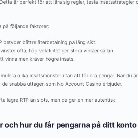
Detta är perfekt för att lära sig regler, testa insatsstrategier 
la på följande faktorer:
betyder bättre återbetalning på lång sikt.
inster ofta, hög volatilitet ger stora vinster sällan.
att vinna men kräver högre insats.
ulera olika insatsmönster utan att förlora pengar. När du är
ttja de snabba uttagen som No Account Casino erbjuder.
fta lägre RTP än slots, men de ger en mer autentisk
 och hur du får pengarna på ditt konto