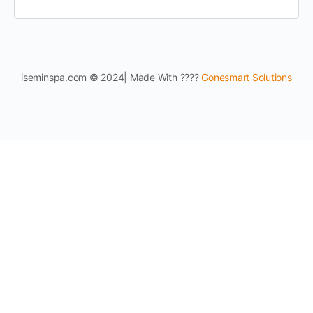
iseminspa.com © 2024| Made With ????
Gonesmart Solutions