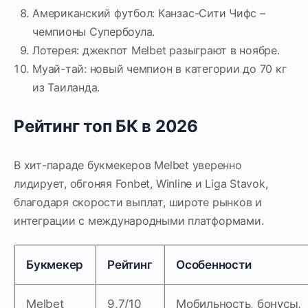
Американский футбол: Канзас-Сити Чифс –
чемпионы Супербоула.
Лотерея: джекпот Melbet разыграют в ноябре.
Муай-тай: новый чемпион в категории до 70 кг
из Таиланда.
Рейтинг топ БК в 2026
В хит-параде букмекеров Melbet уверенно
лидирует, обгоняя Fonbet, Winline и Liga Stavok,
благодаря скорости выплат, широте рынков и
интеграции с международными платформами.
Букмекер
Рейтинг
Особенности
Melbet
9,7/10
Мобильность, бонусы,