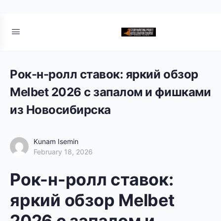
Рок-н-ролл ставок: яркий обзор
Melbet 2026 с запалом и фишками
из Новосибирска
Kunam Isemin
February 18, 2026
Рок-н-ролл ставок:
яркий обзор Melbet
2026 с запалом и