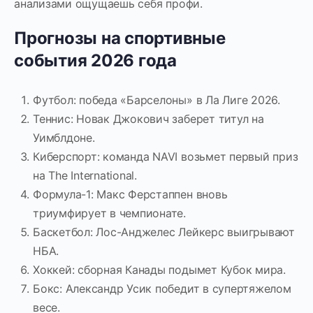
анализами ощущаешь себя профи.
Прогнозы на спортивные
события 2026 года
Футбол: победа «Барселоны» в Ла Лиге 2026.
Теннис: Новак Джокович заберет титул на
Уимблдоне.
Киберспорт: команда NAVI возьмет первый приз
на The International.
Формула-1: Макс Ферстаппен вновь
триумфирует в чемпионате.
Баскетбол: Лос-Анджелес Лейкерс выигрывают
НБА.
Хоккей: сборная Канады подымет Кубок мира.
Бокс: Александр Усик победит в супертяжелом
весе.