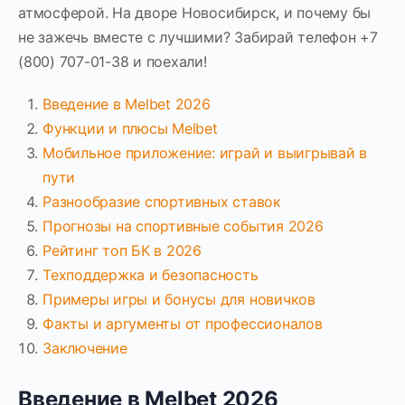
атмосферой. На дворе Новосибирск, и почему бы
не зажечь вместе с лучшими? Забирай телефон +7
(800) 707-01-38 и поехали!
Введение в Melbet 2026
Функции и плюсы Melbet
Мобильное приложение: играй и выигрывай в
пути
Разнообразие спортивных ставок
Прогнозы на спортивные события 2026
Рейтинг топ БК в 2026
Техподдержка и безопасность
Примеры игры и бонусы для новичков
Факты и аргументы от профессионалов
Заключение
Введение в Melbet 2026