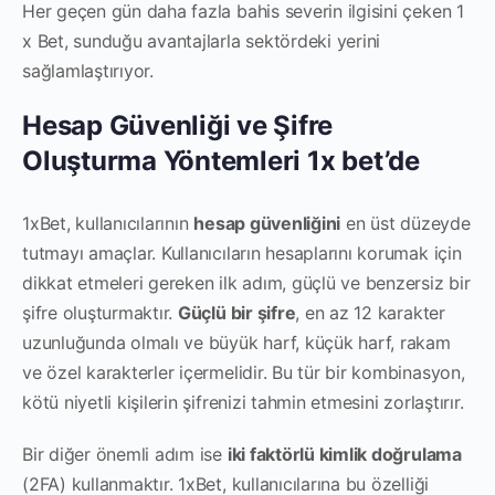
Her geçen gün daha fazla bahis severin ilgisini çeken 1
x Bet, sunduğu avantajlarla sektördeki yerini
sağlamlaştırıyor.
Hesap Güvenliği ve Şifre
Oluşturma Yöntemleri 1x bet’de
1xBet, kullanıcılarının
hesap güvenliğini
en üst düzeyde
tutmayı amaçlar. Kullanıcıların hesaplarını korumak için
dikkat etmeleri gereken ilk adım, güçlü ve benzersiz bir
şifre oluşturmaktır.
Güçlü bir şifre
, en az 12 karakter
uzunluğunda olmalı ve büyük harf, küçük harf, rakam
ve özel karakterler içermelidir. Bu tür bir kombinasyon,
kötü niyetli kişilerin şifrenizi tahmin etmesini zorlaştırır.
Bir diğer önemli adım ise
iki faktörlü kimlik doğrulama
(2FA) kullanmaktır. 1xBet, kullanıcılarına bu özelliği