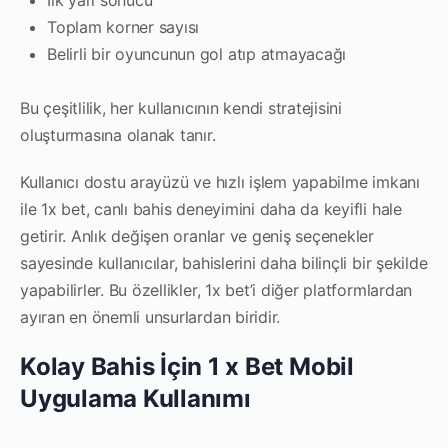
İlk yarı sonucu
Toplam korner sayısı
Belirli bir oyuncunun gol atıp atmayacağı
Bu çeşitlilik, her kullanıcının kendi stratejisini
oluşturmasına olanak tanır.
Kullanıcı dostu arayüzü ve hızlı işlem yapabilme imkanı
ile 1x bet, canlı bahis deneyimini daha da keyifli hale
getirir. Anlık değişen oranlar ve geniş seçenekler
sayesinde kullanıcılar, bahislerini daha bilinçli bir şekilde
yapabilirler. Bu özellikler, 1x bet’i diğer platformlardan
ayıran en önemli unsurlardan biridir.
Kolay Bahis İçin 1 x Bet Mobil
Uygulama Kullanımı