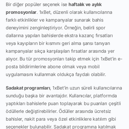
Bir diğer popüler seçenek ise
haftalık ve aylık
promosyonlar
. 1xBet, düzenli olarak kullanıcılarına
farklı etkinlikler ve kampanyalar sunarak bahis
deneyimini zenginleştiriyor. Örneğin, belirli spor
dallarına yapılan bahislerde ekstra kazanç fırsatları
veya kayıpların bir kısmını geri alma şansı tanıyan
kampanyalar sıkça karşılaşılan fırsatlar arasında yer
alıyor. Bu tür promosyonları takip etmek için 1xBet’in e-
posta bildirimlerine abone olmak veya mobil
uygulamasını kullanmak oldukça faydalı olabilir.
Sadakat programları
, 1xBet’in uzun süreli kullanıcılarına
sunduğu başka bir avantajdır. Kullanıcılar, platformda
yaptıkları bahislerle puan toplayarak bu puanları çeşitli
ödüllerle değiştirebilirler. Ödüller arasında ücretsiz
bahisler, nakit para veya özel etkinliklere katılım gibi
seçenekler bulunabilir. Sadakat programına katılmak