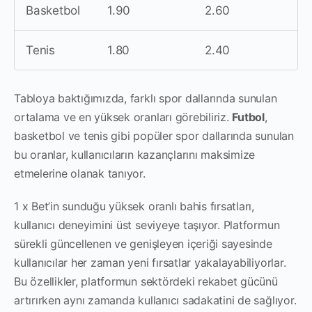
Basketbol
1.90
2.60
Tenis
1.80
2.40
Tabloya baktığımızda, farklı spor dallarında sunulan
ortalama ve en yüksek oranları görebiliriz.
Futbol
,
basketbol ve tenis gibi popüler spor dallarında sunulan
bu oranlar, kullanıcıların kazançlarını maksimize
etmelerine olanak tanıyor.
1 x Bet’in sunduğu yüksek oranlı bahis fırsatları,
kullanıcı deneyimini üst seviyeye taşıyor. Platformun
sürekli güncellenen ve genişleyen içeriği sayesinde
kullanıcılar her zaman yeni fırsatlar yakalayabiliyorlar.
Bu özellikler, platformun sektördeki rekabet gücünü
artırırken aynı zamanda kullanıcı sadakatini de sağlıyor.