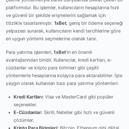
platformdur. Bu işlemler, kullanıcıların hesaplarına hızlı
ve güvenli bir şekilde erişmelerini sağlamak için
titizlikle tasarlanmıştır.
1xBet
, geniş bir ödeme seçeneği
yelpazesi sunarak, kullanıcıların kendi tercihlerine göre
en uygun yöntemi seçmelerine olanak tanır.
Para yatırma işlemleri,
1xBet
‘in en önemli
avantajlarından biridir. Kullanıcılar, kredi kartları, e-
cüzdanlar ve kripto para birimleri gibi çeşitli
yöntemlerle hesaplarına kolayca para aktarabilirler. İşte
yaygın olarak kullanılan bazı para yatırma yöntemleri:
Kredi Kartları:
Visa ve MasterCard gibi popüler
seçenekler.
E-Cüzdanlar:
Skrill, Neteller gibi hızlı ve güvenli
çözümler.
Kripto Para Birimleri:
Bitcoin, Ethereum gibi dijital