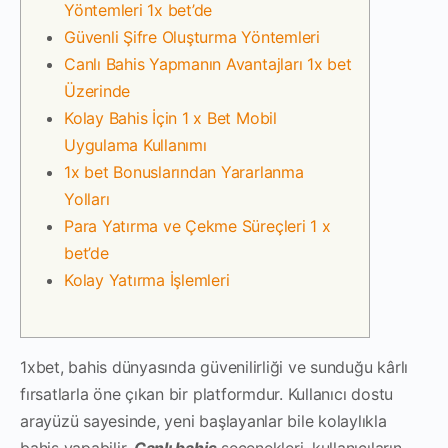
Yöntemleri 1x bet’de
Güvenli Şifre Oluşturma Yöntemleri
Canlı Bahis Yapmanın Avantajları 1x bet
Üzerinde
Kolay Bahis İçin 1 x Bet Mobil
Uygulama Kullanımı
1x bet Bonuslarından Yararlanma
Yolları
Para Yatırma ve Çekme Süreçleri 1 x
bet’de
Kolay Yatırma İşlemleri
1xbet, bahis dünyasında güvenilirliği ve sunduğu kârlı
fırsatlarla öne çıkan bir platformdur. Kullanıcı dostu
arayüzü sayesinde, yeni başlayanlar bile kolaylıkla