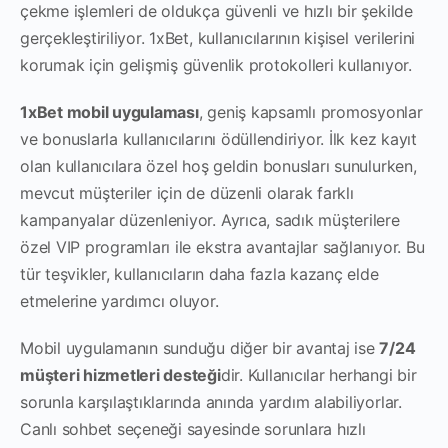
çekme işlemleri de oldukça güvenli ve hızlı bir şekilde
gerçekleştiriliyor. 1xBet, kullanıcılarının kişisel verilerini
korumak için gelişmiş güvenlik protokolleri kullanıyor.
1xBet mobil uygulaması
, geniş kapsamlı promosyonlar
ve bonuslarla kullanıcılarını ödüllendiriyor. İlk kez kayıt
olan kullanıcılara özel hoş geldin bonusları sunulurken,
mevcut müşteriler için de düzenli olarak farklı
kampanyalar düzenleniyor. Ayrıca, sadık müşterilere
özel VIP programları ile ekstra avantajlar sağlanıyor. Bu
tür teşvikler, kullanıcıların daha fazla kazanç elde
etmelerine yardımcı oluyor.
Mobil uygulamanın sunduğu diğer bir avantaj ise
7/24
müşteri hizmetleri desteği
dir. Kullanıcılar herhangi bir
sorunla karşılaştıklarında anında yardım alabiliyorlar.
Canlı sohbet seçeneği sayesinde sorunlara hızlı