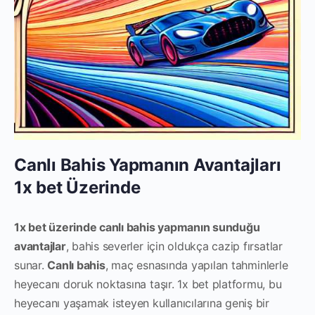
Canlı Bahis Yapmanın Avantajları
1x bet Üzerinde
1x bet üzerinde canlı bahis yapmanın sunduğu
avantajlar
, bahis severler için oldukça cazip fırsatlar
sunar.
Canlı bahis
, maç esnasında yapılan tahminlerle
heyecanı doruk noktasına taşır. 1x bet platformu, bu
heyecanı yaşamak isteyen kullanıcılarına geniş bir