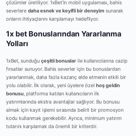
çözümler üretiliyor. 1xBet’in mobil uygulaması, bahis
severlere
daha esnek ve keyifli bir deneyim
sunarak
onların ihtiyaçlarını karşılamayı hedefliyor.
1x bet Bonuslarından Yararlanma
Yolları
1xBet, sunduğu
çeşitli bonuslar
ile kullanıcılarına cazip
fırsatlar sunuyor. Bahis severler için bu bonuslardan
yararlanmak, daha fazla kazanç elde etmenin etkili bir
yolu olabilir. İlk olarak, yeni üyelere özel
hoş geldin
bonusu
, platforma katılan kullanıcıların ilk
yatırımlarında ekstra avantajlar sağlıyor. Bu bonusu
almak için kayıt işlemi sırasında belirli bir promosyon
kodu kullanmak gerekebilir. Ayrıca, minimum yatırım
tutarını karşılamak da önemli bir kriterdir.