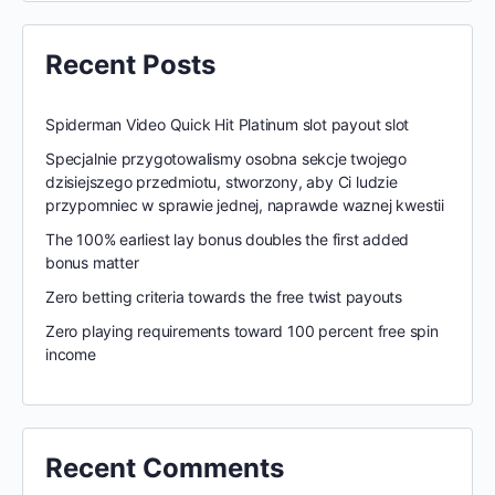
Recent Posts
Spiderman Video Quick Hit Platinum slot payout slot
Specjalnie przygotowalismy osobna sekcje twojego
dzisiejszego przedmiotu, stworzony, aby Ci ludzie
przypomniec w sprawie jednej, naprawde waznej kwestii
The 100% earliest lay bonus doubles the first added
bonus matter
Zero betting criteria towards the free twist payouts
Zero playing requirements toward 100 percent free spin
income
Recent Comments