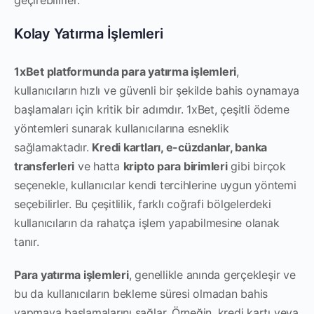
geçirebilirler.
Kolay Yatırma İşlemleri
1xBet platformunda para yatırma işlemleri
,
kullanıcıların hızlı ve güvenli bir şekilde bahis oynamaya
başlamaları için kritik bir adımdır. 1xBet, çeşitli ödeme
yöntemleri sunarak kullanıcılarına esneklik
sağlamaktadır.
Kredi kartları, e-cüzdanlar, banka
transferleri
ve hatta
kripto para birimleri
gibi birçok
seçenekle, kullanıcılar kendi tercihlerine uygun yöntemi
seçebilirler. Bu çeşitlilik, farklı coğrafi bölgelerdeki
kullanıcıların da rahatça işlem yapabilmesine olanak
tanır.
Para yatırma işlemleri
, genellikle anında gerçekleşir ve
bu da kullanıcıların bekleme süresi olmadan bahis
yapmaya başlamalarını sağlar. Örneğin, kredi kartı veya