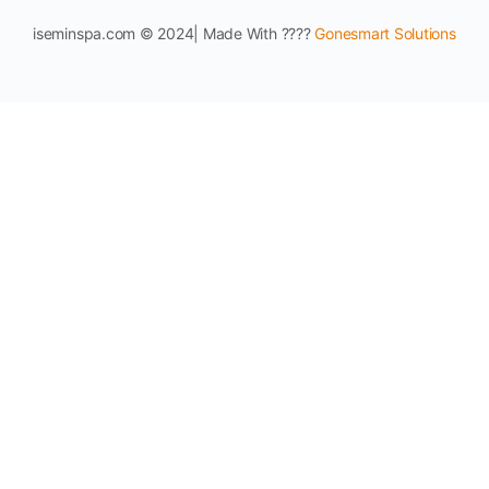
iseminspa.com © 2024| Made With ????
Gonesmart Solutions