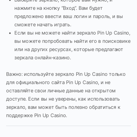
нажмите на кнопку “Вход”. Вам будет
предложено ввести ваш логин и пароль, и вы
сможете начать играть.
Если вы не можете найти зеркало Pin Up Casino,
вы можете попробовать найти его в поисковике
или на других ресурсах, которые предлагают
зеркала онлайн-казино.
Важно: используйте зеркало Pin Up Casino только
для официального сайта Pin Up Casino, и не
оставляйте свои личные данные на открытом
доступе. Если вы не уверены, как использовать
зеркало, вам может быть полезно обратиться к
поддержке Pin Up Casino.