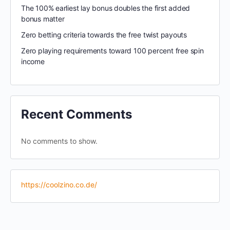
The 100% earliest lay bonus doubles the first added
bonus matter
Zero betting criteria towards the free twist payouts
Zero playing requirements toward 100 percent free spin
income
Recent Comments
No comments to show.
https://coolzino.co.de/