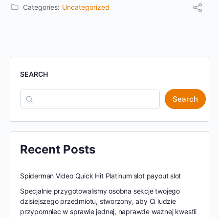
Categories:
Uncategorized
SEARCH
Search
Recent Posts
Spiderman Video Quick Hit Platinum slot payout slot
Specjalnie przygotowalismy osobna sekcje twojego
dzisiejszego przedmiotu, stworzony, aby Ci ludzie
przypomniec w sprawie jednej, naprawde waznej kwestii