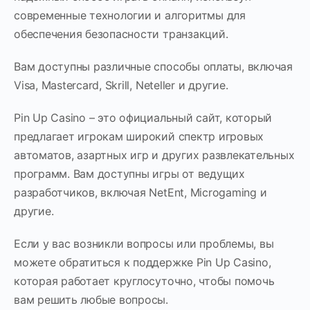
современные технологии и алгоритмы для
обеспечения безопасности транзакций.
Вам доступны различные способы оплаты, включая
Visa, Mastercard, Skrill, Neteller и другие.
Pin Up Casino – это официальный сайт, который
предлагает игрокам широкий спектр игровых
автоматов, азартных игр и других развлекательных
программ. Вам доступны игры от ведущих
разработчиков, включая NetEnt, Microgaming и
другие.
Если у вас возникли вопросы или проблемы, вы
можете обратиться к поддержке Pin Up Casino,
которая работает круглосуточно, чтобы помочь
вам решить любые вопросы.