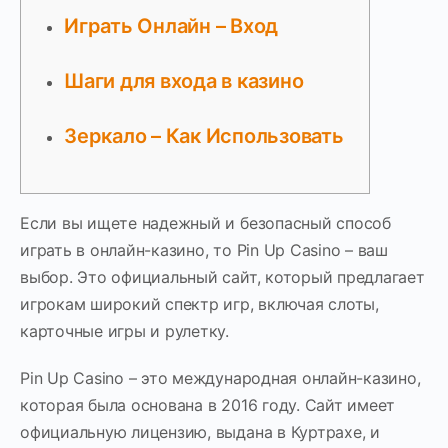
Играть Онлайн – Вход
Шаги для входа в казино
Зеркало – Как Использовать
Если вы ищете надежный и безопасный способ
играть в онлайн-казино, то Pin Up Casino – ваш
выбор. Это официальный сайт, который предлагает
игрокам широкий спектр игр, включая слоты,
карточные игры и рулетку.
Pin Up Casino – это международная онлайн-казино,
которая была основана в 2016 году. Сайт имеет
официальную лицензию, выдана в Куртрахе, и