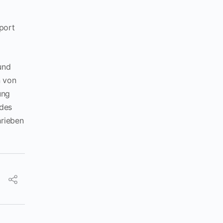
port
und
n von
ung
 des
rieben