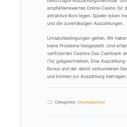
bevorzugte Auszahlungsmethode. Unse
empfehlenswertes Online-Casino für de
attraktive Boni legen. Spieler loben 
und die zuverlässigen Auszahlungen.
Umsatzbedingungen gelten. Wir haben 
keine Probleme festgestellt. Und erh
verifizierten Casinos Das Cashback 
(1x) gutgeschrieben. Eine Auszahlung 
Bonus und der damit verbundenen Gew
und können zur Auszahlung beitragen.
Categories:
Uncategorized