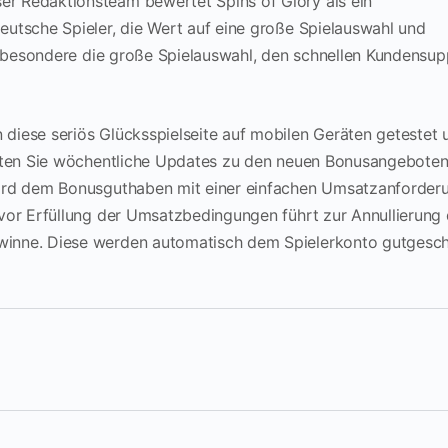
r Redaktionsteam bewertet Spins of Glory als ein
utsche Spieler, die Wert auf eine große Spielauswahl und
insbesondere die große Spielauswahl, den schnellen Kundensup
diese seriös Glücksspielseite auf mobilen Geräten getestet 
alten Sie wöchentliche Updates zu den neuen Bonusangebote
wird dem Bonusguthaben mit einer einfachen Umsatzanforder
vor Erfüllung der Umsatzbedingungen führt zur Annullierung
inne. Diese werden automatisch dem Spielerkonto gutgesch