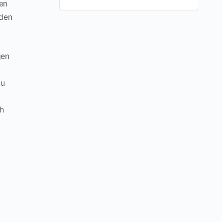
nen
 den
gen
zu
ch