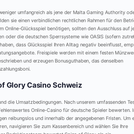
eniger umfangreich als jene der Malta Gaming Authority ode
en sie einen verbindlichen rechtlichen Rahmen für den Betri
om Online-Glücksspiel benötigen, sollten den Ausschluss auf j
en oder die deutschen Sperrsysteme wie OASIS (sofern zutre
 haben, dass Glücksspiel Ihren Alltag negativ beeinflusst, emp
atungsangebote. Freispiele werden mit einem festen Münzwe
geschrieben und erzeugen Bonusguthaben, das denselben
nzahlungsboni.
 of Glory Casino Schweiz
z und die Umsatzbedingungen. Nach unserem umfassenden Te
fehlenswertes Online-Casino für deutsche Spieler bewerten. I
ngen reibungslos und innerhalb der angegebenen Fristen. Um 
ren, navigieren Sie zum Kassenbereich und wählen Sie Ihre