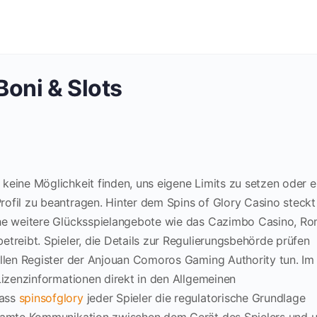
Boni & Slots
keine Möglichkeit finden, uns eigene Limits zu setzen oder e
ofil zu beantragen. Hinter dem Spins of Glory Casino steckt
che weitere Glücksspielangebote wie das Cazimbo Casino, Ro
treibt. Spieler, die Details zur Regulierungsbehörde prüfen
ellen Register der Anjouan Comoros Gaming Authority tun. Im
Lizenzinformationen direkt in den Allgemeinen
dass
spinsofglory
jeder Spieler die regulatorische Grundlage