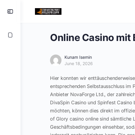
Toggle
Side
Panel
Online Casino mit 
Kunam Isemin
June 18, 2026
Hier konnten wir enttäuschenderweise 
entsprechenden Selbstausschluss im Pr
Anbieter NovaForge Ltd., der zahlrei
DivaSpin Casino und Spinfest Casino be
möchten, können dies direkt im offizi
of Glory casino online sind sämtliche 
Geschäftsbedingungen einsehbar, so