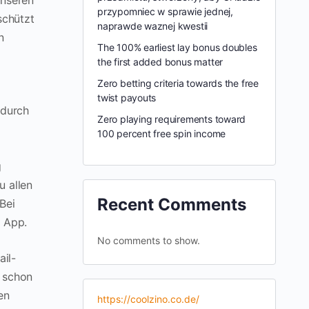
unseren
przypomniec w sprawie jednej,
schützt
naprawde waznej kwestii
n
The 100% earliest lay bonus doubles
the first added bonus matter
Zero betting criteria towards the free
twist payouts
 durch
Zero playing requirements toward
100 percent free spin income
g
u allen
Recent Comments
Bei
n App.
No comments to show.
ail-
t schon
en
https://coolzino.co.de/