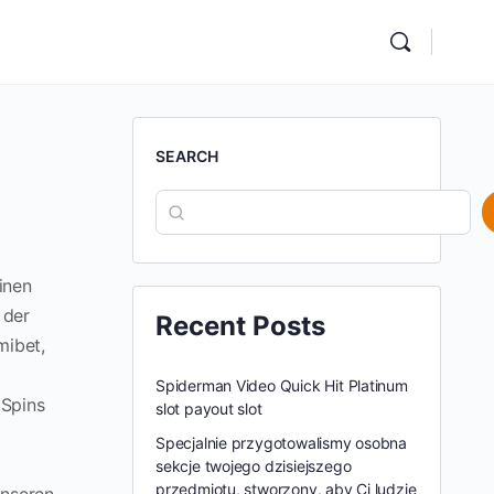
SEARCH
inen
 der
Recent Posts
mibet,
Spiderman Video Quick Hit Platinum
 Spins
slot payout slot
Specjalnie przygotowalismy osobna
sekcje twojego dzisiejszego
przedmiotu, stworzony, aby Ci ludzie