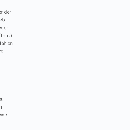
r der
eb.
eder
ffend)
fehlen
rt
st
n
eine