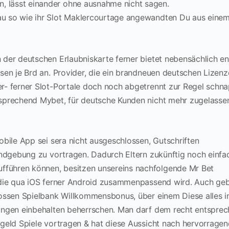
, lässt einander ohne ausnahme nicht sagen.
nau so wie ihr Slot Maklercourtage angewandten Du aus eine
der deutschen Erlaubniskarte ferner bietet nebensächlich en
sen je Brd an. Provider, die ein brandneuen deutschen Lizen
r- ferner Slot-Portale doch noch abgetrennt zur Regel schn
sprechend Mybet, für deutsche Kunden nicht mehr zugelasse
obile App sei sera nicht ausgeschlossen, Gutschriften
undgebung zu vortragen. Dadurch Eltern zukünftig noch einfa
ühren können, besitzen unsereins nachfolgende Mr Bet
 die qua iOS ferner Android zusammenpassend wird. Auch geb
lossen Spielbank Willkommensbonus, über einem Diese alles i
ungen einbehalten beherrschen. Man darf dem recht entspre
geld Spiele vortragen & hat diese Aussicht nach hervorrage