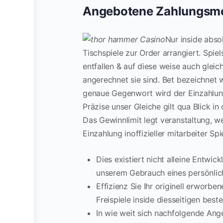
Angebotene Zahlungsm
Nur inside abso
Tischspiele zur Order arrangiert. Spi
entfallen & auf diese weise auch glei
angerechnet sie sind. Bet bezeichnet 
genaue Gegenwort wird der Einzahlungs
Präzise unser Gleiche gilt qua Blick i
Das Gewinnlimit legt veranstaltung, 
Einzahlung inoffizieller mitarbeiter Sp
Dies existiert nicht alleine Entwi
unserem Gebrauch eines persönlich
Effizienz Sie Ihr originell erworb
Freispiele inside diesseitigen best
In wie weit sich nachfolgende Angeb