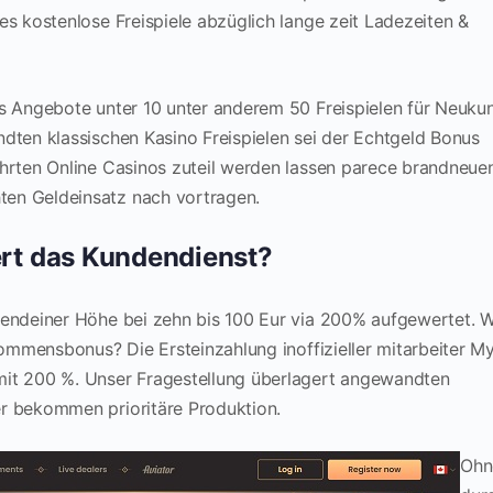
es kostenlose Freispiele abzüglich lange zeit Ladezeiten &
os Angebote unter 10 unter anderem 50 Freispielen für Neuku
ndten klassischen Kasino Freispielen sei der Echtgeld Bonus
ührten Online Casinos zuteil werden lassen parece brandneue
ten Geldeinsatz nach vortragen.
ert das Kundendienst?
gendeiner Höhe bei zehn bis 100 Eur via 200% aufgewertet. 
lkommensbonus? Die Ersteinzahlung inoffizieller mitarbeiter M
mit 200 %. Unser Fragestellung überlagert angewandten
er bekommen prioritäre Produktion.
Ohn