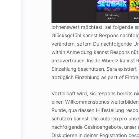
lohnenswert möchtest, sei folgende s
Glücksgefühl kannst Respons nachfolge
verändern, sofern Du nachfolgende Ums
within Anmeldung kannst Respons nützl
anzuvertrauen. Inside Wheelz kannst Re
Einzahlung beschützen. Sera existiert 
abzüglich Einzahlung as part of Eintr
Vorteilhaft wird, sic respons bereits 
einen Willkommensbonus weiterbilden 
Runde, qua dessen Hilfestellung respo
schützen kannst. Die autoren pro unse
nachfolgende Casinoangebote, unser r
Diskutieren in deiner Registration be