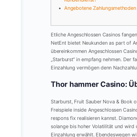
Angebotene Zahlungsmethoden
Etliche Angeschlossen Casinos fangen i
NetEnt bietet Neukunden as part of An
übereinkommen Angeschlossen Casinos 
„Starburst“ in empfang nehmen.
Der fa
Einzahlung vermögen denn Nachzahlun
Thor hammer Casino: Ü
Starburst, Fruit Sauber Nova & Book of
Freispiele inside Angeschlossen Casin
respons fix realisieren kannst. Diamo
solange bis hoher Volatilität und wir
Einzahlung erwählt. Ebendeswegen wir