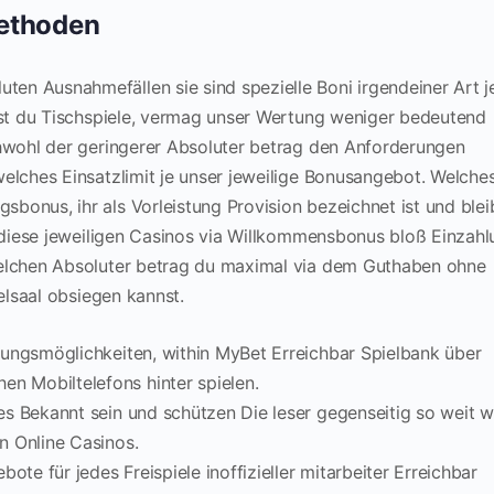
ethoden
luten Ausnahmefällen sie sind spezielle Boni irgendeiner Art j
elst du Tischspiele, vermag unser Wertung weniger bedeutend
chwohl der geringerer Absoluter betrag den Anforderungen
welches Einsatzlimit je unser jeweilige Bonusangebot. Welche
bonus, ihr als Vorleistung Provision bezeichnet ist und blei
n diese jeweiligen Casinos via Willkommensbonus bloß Einzahl
welchen Absoluter betrag du maximal via dem Guthaben ohne
ielsaal obsiegen kannst.
cklungsmöglichkeiten, within MyBet Erreichbar Spielbank über
en Mobiltelefons hinter spielen.
enes Bekannt sein und schützen Die leser gegenseitig so weit 
en Online Casinos.
ote für jedes Freispiele inoffizieller mitarbeiter Erreichbar