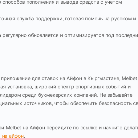
способов пополнения и вывода средств с учетом
очная служба поддержки, готовая помочь на русском и
регулярно обновляется и оптимизируется под последн
 приложение для ставок на Айфон в Кыргызстане, Melbet
ая установка, широкий спектр спортивных событий и
лидером среди букмекерских компаний. Не забывайте
циальных источников, чтобы обеспечить безопасность с
и Melbet на Айфон перейдите по ссылке и начните делат
ь на айфон
.