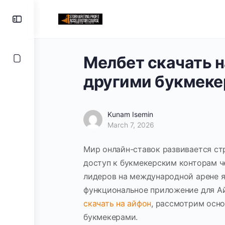
Toggle
Side
Panel
Мелбет скачать н
другими букмек
Kunam Isemin
March 7, 2026
Мир онлайн-ставок развивается ст
доступ к букмекерским конторам ч
лидеров на международной арене я
функциональное приложение для Ай
скачать на айфон
, рассмотрим осн
букмекерами.