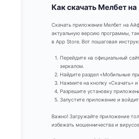
Как скачать Мелбет на
Скачать приложение Мелбет на Айф
актуальную версию программы, так 
в App Store. Вот пошаговая инструк
Перейдите на официальный сайт
зеркалом.
Найдите раздел «Мобильные при
Нажмите на кнопку «Скачать» и
Разрешите установку приложени
Запустите приложение и войдите
Важно! Загружайте приложение тол
избежать мошенничества и вирусов