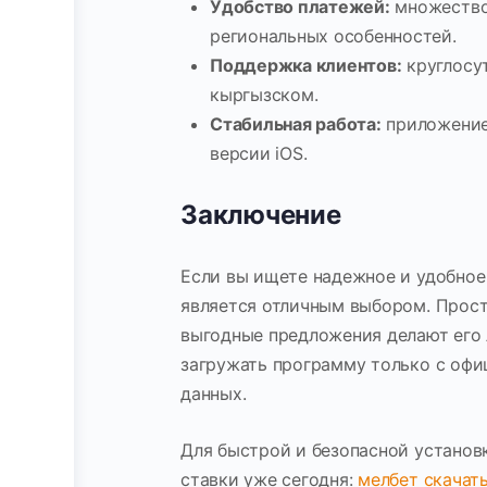
Удобство платежей:
множество 
региональных особенностей.
Поддержка клиентов:
круглосут
кыргызском.
Стабильная работа:
приложение 
версии iOS.
Заключение
Если вы ищете надежное и удобное
является отличным выбором. Прост
выгодные предложения делают его 
загружать программу только с офи
данных.
Для быстрой и безопасной установк
ставки уже сегодня:
мелбет скачат