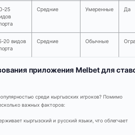
0-25
Средние
Умеренные
Да
идов
порта
5-20 видов
Средние
Обычные
Огр
порта
ования приложения Melbet для ставо
 популярностью среди кыргызских игроков? Помимо
есколько важных факторов:
рживает кыргызский и русский языки, что облегчает