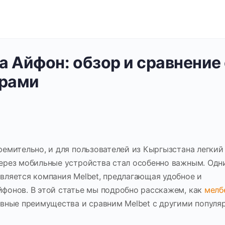
а Айфон: обзор и сравнение 
ерами
ремительно, и для пользователей из Кыргызстана легкий
ерез мобильные устройства стал особенно важным. Одн
вляется компания Melbet, предлагающая удобное и
фонов. В этой статье мы подробно расскажем, как
мелб
овные преимущества и сравним Melbet с другими попул