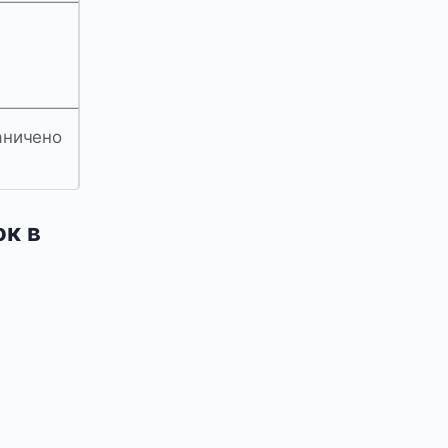
аничено
к в