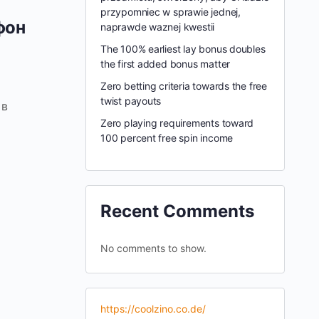
przypomniec w sprawie jednej,
фон
naprawde waznej kwestii
The 100% earliest lay bonus doubles
the first added bonus matter
Zero betting criteria towards the free
twist payouts
 в
Zero playing requirements toward
100 percent free spin income
Recent Comments
No comments to show.
https://coolzino.co.de/