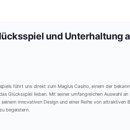
lücksspiel und Unterhaltung 
ksspiels führt uns direkt zum Magius Casino, einem der bekann
e das Glücksspiel lieben. Mit seiner umfangreichen Auswahl an
 seinem innovativen Design und einer Reihe von attraktiven B
zu begeistern.