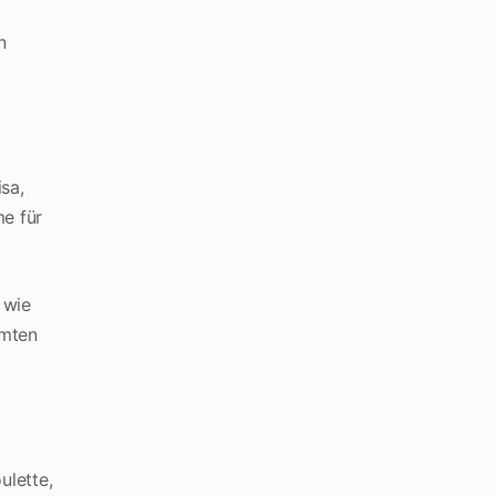
n
sa,
e für
 wie
mmten
ulette,