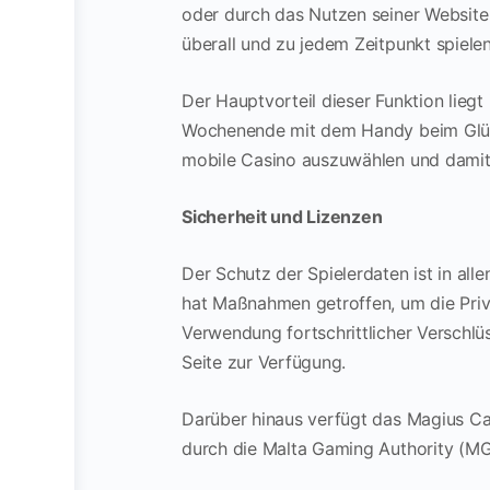
oder durch das Nutzen seiner Website
überall und zu jedem Zeitpunkt spielen
Der Hauptvorteil dieser Funktion liegt i
Wochenende mit dem Handy beim Glück
mobile Casino auszuwählen und damit 
Sicherheit und Lizenzen
Der Schutz der Spielerdaten ist in all
hat Maßnahmen getroffen, um die Priva
Verwendung fortschrittlicher Verschlü
Seite zur Verfügung.
Darüber hinaus verfügt das Magius Cas
durch die Malta Gaming Authority (MGA