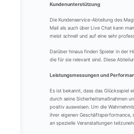
Kundenunterstützung
Die Kundenservice-Abteilung des Magi
Mail als auch über Live Chat kann ma
meist schnell und auf eine sehr profes
Darüber hinaus finden Spieler in der Hi
die für sie relevant sind. Diese Abteil
Leistungsmessungen und Performa
Es ist bekannt, dass das Glücksspiel 
durch seine Sicherheitsmaßnahmen und
positiv ausweisen. Um die Wahrnehmba
ihrer eigenen Geschäftsperformance, sc
an spezielle Veranstaltungen teilzune