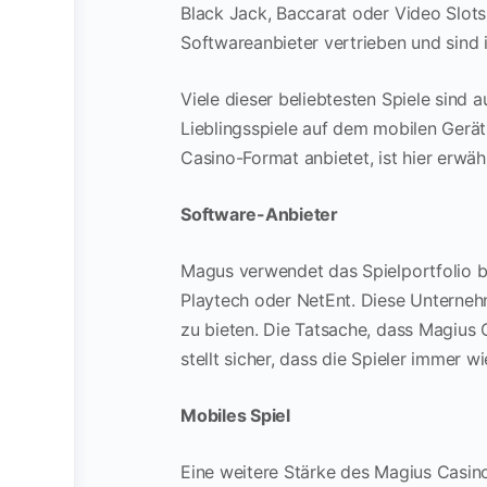
Black Jack, Baccarat oder Video Slots
Softwareanbieter vertrieben und sind
Viele dieser beliebtesten Spiele sind a
Lieblingsspiele auf dem mobilen Gerä
Casino-Format anbietet, ist hier erwä
Software-Anbieter
Magus verwendet das Spielportfolio b
Playtech oder NetEnt. Diese Unterneh
zu bieten. Die Tatsache, dass Magius 
stellt sicher, dass die Spieler immer 
Mobiles Spiel
Eine weitere Stärke des Magius Casino