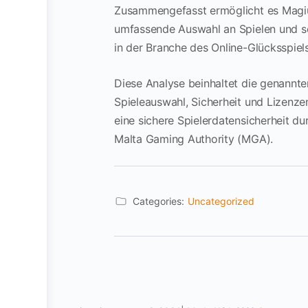
Zusammengefasst ermöglicht es Magius
umfassende Auswahl an Spielen und s
in der Branche des Online-Glücksspiels
Diese Analyse beinhaltet die genann
Spieleauswahl, Sicherheit und Lizenz
eine sichere Spielerdatensicherheit du
Malta Gaming Authority (MGA).
Categories:
Uncategorized