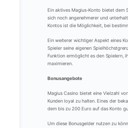
Ein aktives Magius-Konto bietet dem Sp
sich noch angenehmerer und unterhalts
Kontos ist die Möglichkeit, bei besti
Ein weiterer wichtiger Aspekt eines Ko
Spieler seine eigenen Spielhöchstgren
Funktion ermöglicht es den Spielern, i
maximieren.
Bonusangebote
Magius Casino bietet eine Vielzahl v
Kunden loyal zu halten. Eines der be
dem bis zu 200 Euro auf das Konto g
Um diese Bonusgelder nutzen zu könn