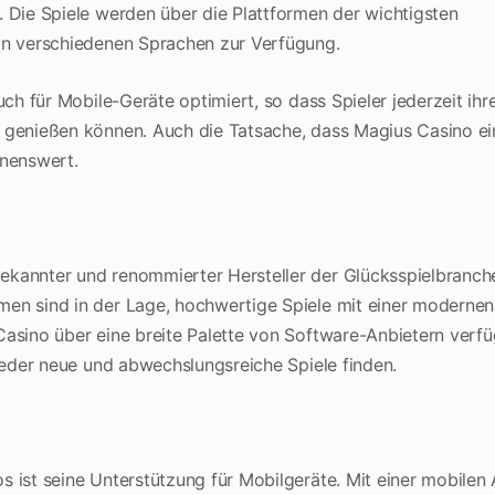
. Die Spiele werden über die Plattformen der wichtigsten
 in verschiedenen Sprachen zur Verfügung.
uch für Mobile-Geräte optimiert, so dass Spieler jederzeit ihr
t genießen können. Auch die Tatsache, dass Magius Casino ei
hnenswert.
ekannter und renommierter Hersteller der Glücksspielbranch
men sind in der Lage, hochwertige Spiele mit einer modernen
Casino über eine breite Palette von Software-Anbietern verfü
wieder neue und abwechslungsreiche Spiele finden.
s ist seine Unterstützung für Mobilgeräte. Mit einer mobilen