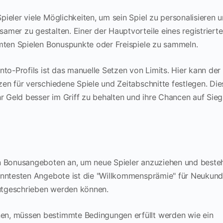
ieler viele Möglichkeiten, um sein Spiel zu personalisieren 
amer zu gestalten. Einer der Hauptvorteile eines registriert
mmten Spielen Bonuspunkte oder Freispiele zu sammeln.
nto-Profils ist das manuelle Setzen von Limits. Hier kann der
zen für verschiedene Spiele und Zeitabschnitte festlegen. Die
hr Geld besser im Griff zu behalten und ihre Chancen auf Sieg
on Bonusangeboten an, um neue Spieler anzuziehen und best
kanntesten Angebote ist die "Willkommensprämie" für Neukund
utgeschrieben werden können.
en, müssen bestimmte Bedingungen erfüllt werden wie ein