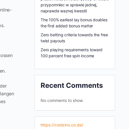
przypomniec w sprawie jednej,
nline-
naprawde waznej kwestii
The 100% earliest lay bonus doubles
os.
the first added bonus matter
Zero betting criteria towards the free
twist payouts
Zero playing requirements toward
lossen
100 percent free spin income
en.
Recent Comments
 der
rlangen
No comments to show.
ses
https://coolzino.co.de/