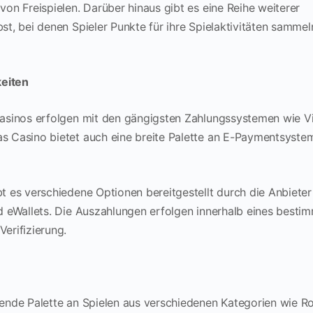
on Freispielen. Darüber hinaus gibt es eine Reihe weiterer
t, bei denen Spieler Punkte für ihre Spielaktivitäten sammel
eiten
asinos erfolgen mit den gängigsten Zahlungssystemen wie Vi
 Casino bietet auch eine breite Palette an E-Paymentsystem
 es verschiedene Optionen bereitgestellt durch die Anbieter
d eWallets. Die Auszahlungen erfolgen innerhalb eines besti
erifizierung.
ende Palette an Spielen aus verschiedenen Kategorien wie Ro