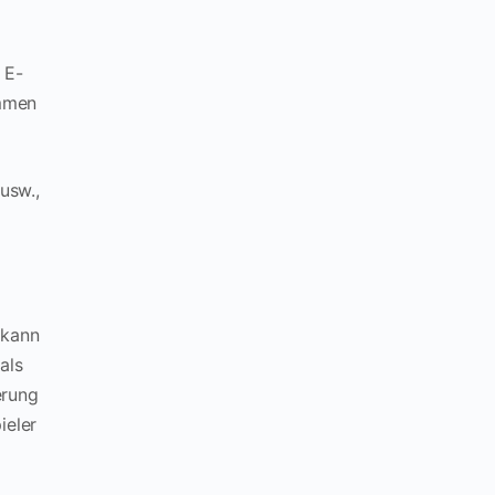
 E-
ommen
usw.,
 kann
als
erung
ieler