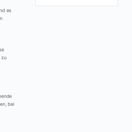
und es
en
se
 zu
ehende
en, bei