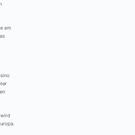
n
ise am
as
asino
ter
ten
 wird
Europa.