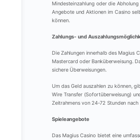
Mindesteinzahlung oder die Abholung v
Angebote und Aktionen im Casino selbs
können.
Zahlungs- und Auszahlungsmöglichk
Die Zahlungen innerhalb des Magius C
Mastercard oder Banküberweisung. Das
sichere Überweisungen.
Um das Geld auszahlen zu können, gibt
Wire Transfer (Sofortüberweisung) un
Zeitrahmens von 24-72 Stunden nach V
Spieleangebote
Das Magius Casino bietet eine umfass