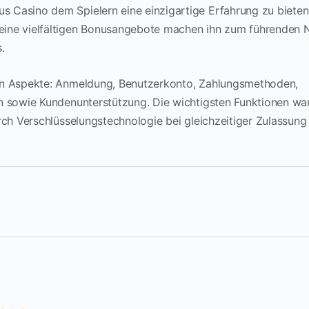
 Casino dem Spielern eine einzigartige Erfahrung zu bieten
eine vielfältigen Bonusangebote machen ihn zum führenden
.
ten Aspekte: Anmeldung, Benutzerkonto, Zahlungsmethoden,
en sowie Kundenunterstützung. Die wichtigsten Funktionen wa
rch Verschlüsselungstechnologie bei gleichzeitiger Zulassung