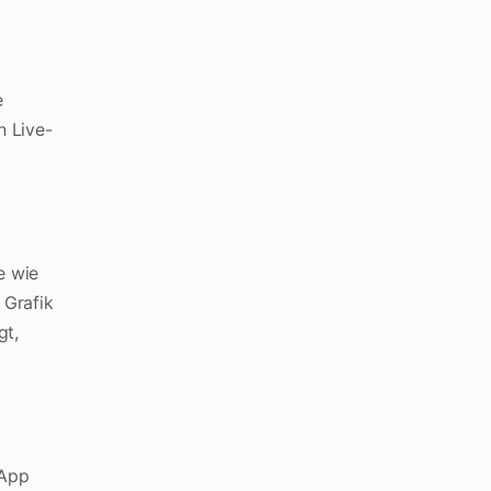
e
n Live-
e wie
 Grafik
gt,
 App