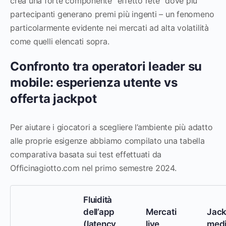
crea una forte componente “effetto rete” dove più
partecipanti generano premi più ingenti – un fenomeno
particolarmente evidente nei mercati ad alta volatilità
come quelli elencati sopra.
Confronto tra operatori leader su
mobile: esperienza utente vs
offerta jackpot
Per aiutare i giocatori a scegliere l’ambiente più adatto
alle proprie esigenze abbiamo compilato una tabella
comparativa basata sui test effettuati da
Officinagiotto.com nel primo semestre 2024.
Fluidità
dell’app
Mercati
Jack
(latency
live
med