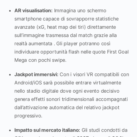
AR visualisation:
Immagina uno schermo
smartphone capace di sovrapporre statistiche
avanzate (xG, heat map dei tiri) direttamente
sull’immagine trasmessa dal match grazie alla
realtà aumentata . Gli player potranno così
individuare opportunità flash nelle quote First Goal
Mega con pochi swipe.
Jackpot immersivi:
Con i visori VR compatibili con
Android/iOS sarà possibile entrare virtualmente
nello stadio digitale dove ogni evento decisivo
genera effetti sonori tridimensionali accompagnati
dall’attivazione automatica del relativo jackpot
progressivo.
Impatto sul mercato italiano:
Gli studi condotti da