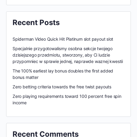
Recent Posts
Spiderman Video Quick Hit Platinum slot payout slot
Specjalnie przygotowalismy osobna sekcje twojego
dzisiejszego przedmiotu, stworzony, aby Ci ludzie
przypomniec w sprawie jednej, naprawde waznej kwestii
The 100% earliest lay bonus doubles the first added
bonus matter
Zero betting criteria towards the free twist payouts
Zero playing requirements toward 100 percent free spin
income
Recent Comments