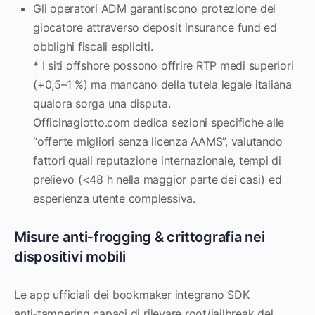
Gli operatori ADM garantiscono protezione del
giocatore attraverso deposit insurance fund ed
obblighi fiscali espliciti.
* I siti offshore possono offrire RTP medi superiori
(+0,5–1 %) ma mancano della tutela legale italiana
qualora sorga una disputa.
Officinagiotto.com dedica sezioni specifiche alle
“offerte migliori senza licenza AAMS”, valutando
fattori quali reputazione internazionale, tempi di
prelievo (<48 h nella maggior parte dei casi) ed
esperienza utente complessiva.
Misure anti‑frogging & crittografia nei
dispositivi mobili
Le app ufficiali dei bookmaker integrano SDK
anti‑tampering capaci di rilevare root/jailbreak del