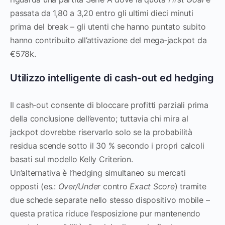
passata da 1,80 a 3,20 entro gli ultimi dieci minuti
prima del break – gli utenti che hanno puntato subito
hanno contribuito all’attivazione del mega‐jackpot da
€578k.
Utilizzo intelligente di cash‑out ed hedging
Il cash‑out consente di bloccare profitti parziali prima
della conclusione dell’evento; tuttavia chi mira al
jackpot dovrebbe riservarlo solo se la probabilità
residua scende sotto il 30 % secondo i propri calcoli
basati sul modello Kelly Criterion.
Un’alternativa è l’hedging simultaneo su mercati
opposti (es.:
Over/Under
contro
Exact Score
) tramite
due schede separate nello stesso dispositivo mobile –
questa pratica riduce l’esposizione pur mantenendo