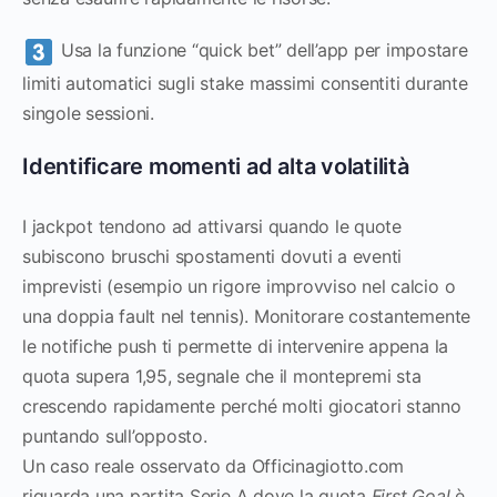
Usa la funzione “quick bet” dell’app per impostare
limiti automatici sugli stake massimi consentiti durante
singole sessioni.
Identificare momenti ad alta volatilità
I jackpot tendono ad attivarsi quando le quote
subiscono bruschi spostamenti dovuti a eventi
imprevisti (esempio un rigore improvviso nel calcio o
una doppia fault nel tennis). Monitorare costantemente
le notifiche push ti permette di intervenire appena la
quota supera 1,95, segnale che il montepremi sta
crescendo rapidamente perché molti giocatori stanno
puntando sull’opposto.
Un caso reale osservato da Officinagiotto.com
riguarda una partita Serie A dove la quota
First Goal
è