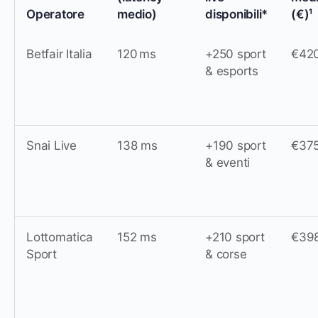
Operatore
medio)
disponibili*
(€)¹
Betfair Italia
120 ms
+250 sport
€42
& esports
Snai Live
138 ms
+190 sport
€37
& eventi
Lottomatica
152 ms
+210 sport
€39
Sport
& corse