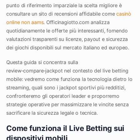
punto di riferimento imparziale la scelta migliore è
consultare un sito di recensioni affidabile come
casinò
online non aams
. Officinagiotto.com analizza
quotidianamente le offerte più interessanti, fornendo
valutazioni trasparenti su licenze, payout e sicurezza
dei giochi disponibili sul mercato italiano ed europeo.
Questa guida si concentra sulla
review‑compare‑jackpot nel contesto del live betting
mobile: vedremo come funziona la tecnologia dietro lo
streaming, quali sono i jackpot sportivi più redditizi,
confronteremo gli operatori leader e proporremo
strategie operative per massimizzare le vincite senza
sacrificare la sicurezza legale o tecnica.
Come funziona il Live Betting sui
dispositivi mobili