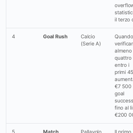
overflo
statisti
il terzo
4
Goal Rush
Calcio
Quando
(Serie A)
verifica
almeno
quattro
entro i
primi 45
aument
€7 500 
goal
success
fino al l
€200 0
5
Match
Pallavolo
Il primo