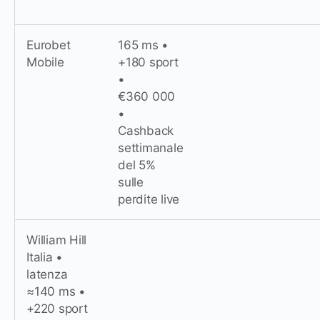
Eurobet
165 ms •
Mobile
+180 sport
•
€360 000
•
Cashback
settimanale
del 5%
sulle
perdite live
William Hill
Italia •
latenza
≈140 ms •
+220 sport