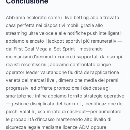
Conclusione
Abbiamo esplorato come il live betting abbia trovato
casa perfetta nei dispositivi mobili grazie allo
streaming ultra veloce e alle notifiche push intelligenti;
abbiamo elencato i jackpot sportivi più remunerativi—
dal First Goal Mega al Set Sprint—mostrando
meccanismi d’accumulo concreti supportati da esempi
realisti recentissimi.; abbiamo confrontato cinque
operator leader valutandone fluidità dell’applicazione ,
varietà dei mercati live , dimensione media dei premi
progressivi ed offerte promozionali dedicate agli
smartphone.; infine abbiamo fornito strategie operative
—gestione disciplinata del bankroll , identificazione dei
picchi volatili , uso mirato di cash‐out—per aumentare
le probabilità d’incasso mantenendo alto livello di
sicurezza legale mediante licenze ADM oppure