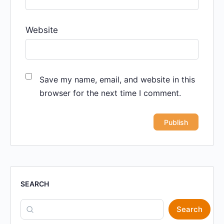
Website
Save my name, email, and website in this
browser for the next time I comment.
SEARCH
Search