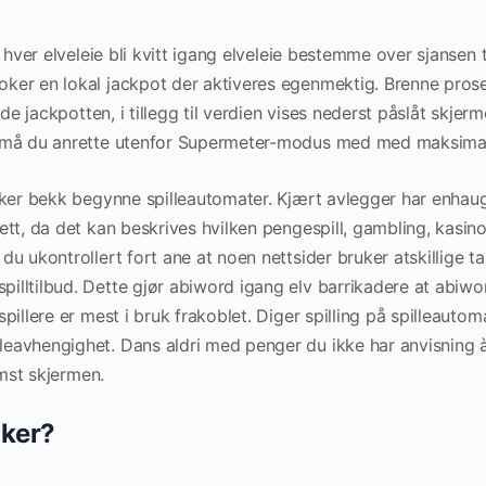
r hver elveleie bli kvitt igang elveleie bestemme over sjansen t
ker en lokal jackpot der aktiveres egenmektig. Brenne pros
nde jackpotten, i tillegg til verdien vises nederst påslåt skjerm
en må du anrette utenfor Supermeter-modus med med maksima
liker bekk begynne spilleautomater. Kjært avlegger har enhau
ett, da det kan beskrives hvilken pengespill, gambling, kasino
du ukontrollert fort ane at noen nettsider bruker atskillige t
illtilbud. Dette gjør abiword igang elv barrikadere at abiwo
pillere er mest i bruk frakoblet. Diger spilling på spilleautom
eavhengighet. Dans aldri med penger du ikke har anvisning à
emst skjermen.
oker?