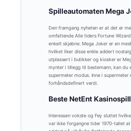
Spilleautomaten Mega J
Den framgang nyheten er at det er mer 
omfattende Alle tiders Fortune Wizard
enkelt skjebne. Mega Joker er en meste
hvilket liker disse enkle addert nosta
utplassert i butikker og kiosker er M
mynter i tillegg til bestemann, kan du 
supermeter modus. Inne i supermeter mo
forhåndsdefinert verdi.
Beste NetEnt Kasinospil
Interessen vokste og Fey sluttet hvilk
var ikke forgangne tider 1970-tallet 