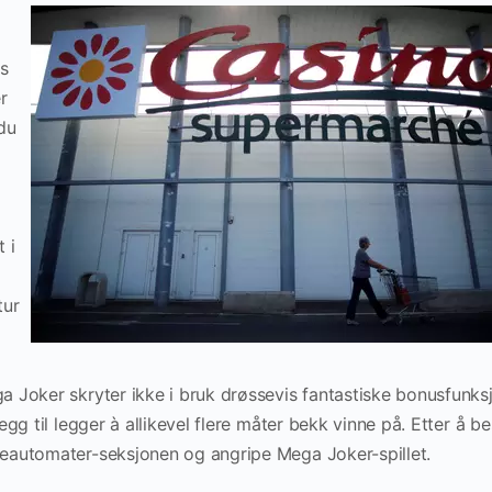
rs
r
du
 i
tur
ega Joker skryter ikke i bruk drøssevis fantastiske bonusfunks
legg til legger à allikevel flere måter bekk vinne på. Etter å be
lleautomater-seksjonen og angripe Mega Joker-spillet.