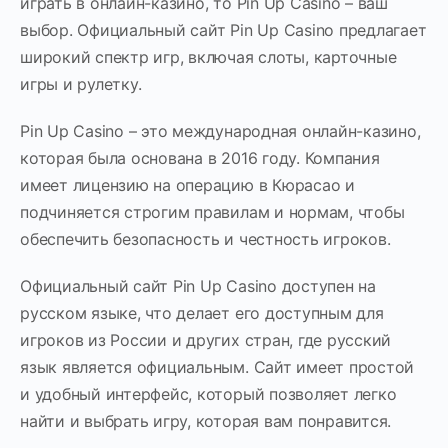
играть в онлайн-казино, то Pin Up Casino – ваш
выбор. Официальный сайт Pin Up Casino предлагает
широкий спектр игр, включая слоты, карточные
игры и рулетку.
Pin Up Casino – это международная онлайн-казино,
которая была основана в 2016 году. Компания
имеет лицензию на операцию в Кюрасао и
подчиняется строгим правилам и нормам, чтобы
обеспечить безопасность и честность игроков.
Официальный сайт Pin Up Casino доступен на
русском языке, что делает его доступным для
игроков из России и других стран, где русский
язык является официальным. Сайт имеет простой
и удобный интерфейс, который позволяет легко
найти и выбрать игру, которая вам понравится.