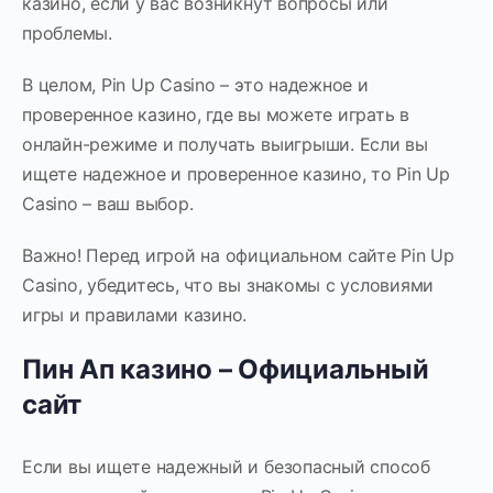
казино, если у вас возникнут вопросы или
проблемы.
В целом, Pin Up Casino – это надежное и
проверенное казино, где вы можете играть в
онлайн-режиме и получать выигрыши. Если вы
ищете надежное и проверенное казино, то Pin Up
Casino – ваш выбор.
Важно! Перед игрой на официальном сайте Pin Up
Casino, убедитесь, что вы знакомы с условиями
игры и правилами казино.
Пин Ап казино – Официальный
сайт
Если вы ищете надежный и безопасный способ