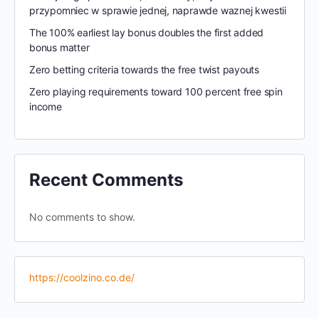
przypomniec w sprawie jednej, naprawde waznej kwestii
The 100% earliest lay bonus doubles the first added
bonus matter
Zero betting criteria towards the free twist payouts
Zero playing requirements toward 100 percent free spin
income
Recent Comments
No comments to show.
https://coolzino.co.de/