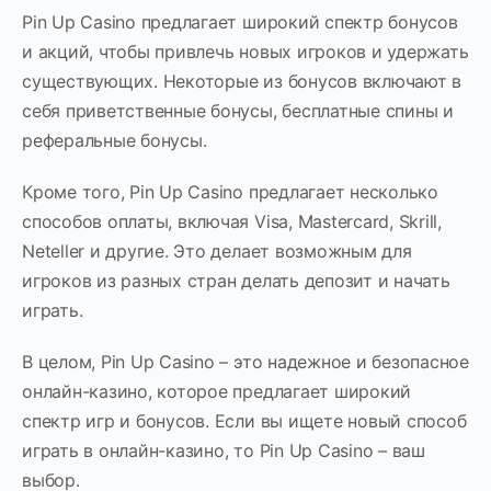
Pin Up Casino предлагает широкий спектр бонусов
и акций, чтобы привлечь новых игроков и удержать
существующих. Некоторые из бонусов включают в
себя приветственные бонусы, бесплатные спины и
реферальные бонусы.
Кроме того, Pin Up Casino предлагает несколько
способов оплаты, включая Visa, Mastercard, Skrill,
Neteller и другие. Это делает возможным для
игроков из разных стран делать депозит и начать
играть.
В целом, Pin Up Casino – это надежное и безопасное
онлайн-казино, которое предлагает широкий
спектр игр и бонусов. Если вы ищете новый способ
играть в онлайн-казино, то Pin Up Casino – ваш
выбор.