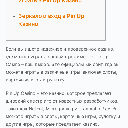
играть в Pin Up Казино
Зеркало и вход в Pin Up
Казино
Если вы ищете надежное и проверенное казино,
где можно играть в онлайн-режиме, то Pin Up
Casino – ваш выбор. Это официальный сайт, где вы
можете играть в различные игры, включая слоты,
карточные игры и рулетку.
Pin Up Casino – это казино, которое предлагает
широкий спектр игр от известных разработчиков,
таких как NetEnt, Microgaming и Pragmatic Play. Вы
можете играть в слоты, карточные игры, рулетку и
другие игры, которые предлагает казино.