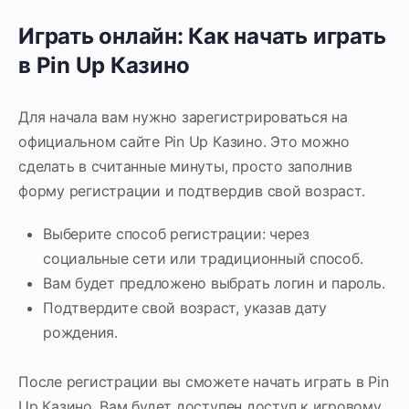
Играть онлайн: Как начать играть
в Pin Up Казино
Для начала вам нужно зарегистрироваться на
официальном сайте Pin Up Казино. Это можно
сделать в считанные минуты, просто заполнив
форму регистрации и подтвердив свой возраст.
Выберите способ регистрации: через
социальные сети или традиционный способ.
Вам будет предложено выбрать логин и пароль.
Подтвердите свой возраст, указав дату
рождения.
После регистрации вы сможете начать играть в Pin
Up Казино. Вам будет доступен доступ к игровому