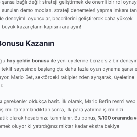
nsa bağlı değil; strateji geliştirmek de önemli bir rol oynuy
çin sunulan demo modları, strateji denemeleri yapma imkanı tan
 deneyimli oyuncular, becerilerini geliştirerek daha yüksek
e büyük kazançların kapısını aralayın!
 Bonusu Kazanın
uğu
hoş geldin bonusu
ile yeni üyelerine benzersiz bir deneyi
zel teklif sayesinde başlangıçta daha fazla oyun oynama şansı 
rıyor. Mario Bet, sektördeki rakiplerinden ayrışarak, üyelerine
r.
 gerekenler oldukça basit. İlk olarak, Mario Bet’in resmi web
 işlemi tamamlandıktan sonra, ilk para yatırma işleminizi
tik olarak hesabınıza tanımlanır. Bu bonus,
%100 oranında v
emek oluyor ki yatırdığınız miktar kadar ekstra bakiye