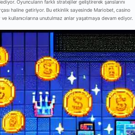
yor. Oyuncuların farklı stratejiler geliştirerek şanslarını
çası haline getiriyor. Bu etkinlik sayesinde Mariobet, casino
r ve kullanıcılarına unutulmaz anlar yaşatmaya devam ediyor.