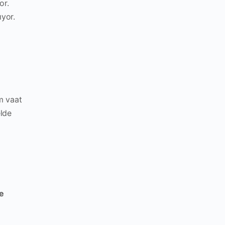
or.
ıyor.
m vaat
elde
e