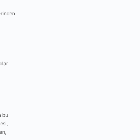
erinden
ılar
n bu
esi,
rı,