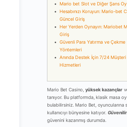
Mario bet Slot ve Diğer Şans Oy
Hesabınızı Koruyun: Mario-bet C
Güncel Giriş
Her Yerden Oynayın: Mariobet M
Giriş
Güvenli Para Yatırma ve Çekme
Yöntemleri
Anında Destek İçin 7/24 Müşteri
Hizmetleri
Mario Bet Casino,
yüksek kazançlar
ve
tanıyor. Bu platformda, klasik masa oy
bulabilirsiniz. Mario Bet, oyuncuların
kullanıcıyı bünyesine katıyor.
Güvenilir
güvenini kazanmış durumda.