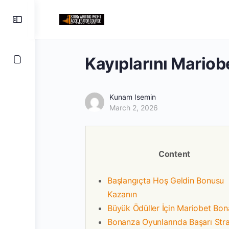
Toggle
Side
Panel
Kayıplarını Mariobe
Kunam Isemin
March 2, 2026
Content
Başlangıçta Hoş Geldin Bonusu
Kazanın
Büyük Ödüller İçin Mariobet Bo
Bonanza Oyunlarında Başarı Strat