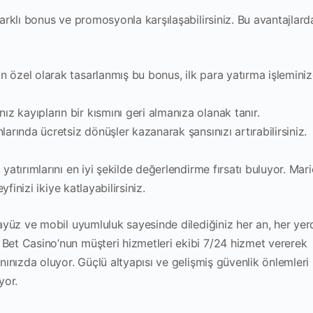
rklı bonus ve promosyonla karşılaşabilirsiniz. Bu avantajlard
in özel olarak tasarlanmış bu bonus, ilk para yatırma işlemini
z kayıpların bir kısmını geri almanıza olanak tanır.
nlarında ücretsiz dönüşler kazanarak şansınızı artırabilirsiniz.
tırımlarını en iyi şekilde değerlendirme fırsatı buluyor. Mar
finizi ikiye katlayabilirsiniz.
ayüz ve mobil uyumluluk sayesinde dilediğiniz her an, her ye
et Casino’nun müşteri hizmetleri ekibi 7/24 hizmet vererek
ınızda oluyor. Güçlü altyapısı ve gelişmiş güvenlik önlemleri 
yor.