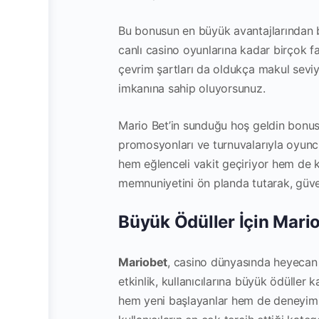
Bu bonusun en büyük avantajlarından bi
canlı casino oyunlarına kadar birçok fa
çevrim şartları da oldukça makul seviy
imkanına sahip oluyorsunuz.
Mario Bet’in sunduğu hoş geldin bonus
promosyonları ve turnuvalarıyla oyuncul
hem eğlenceli vakit geçiriyor hem de k
memnuniyetini ön planda tutarak, güven
Büyük Ödüller İçin Mari
Mariobet
, casino dünyasında heyecan 
etkinlik, kullanıcılarına büyük ödüller
hem yeni başlayanlar hem de deneyimli o