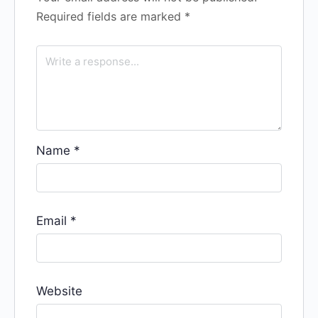
Required fields are marked
*
Name
*
Email
*
Website