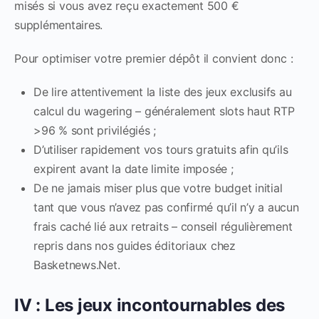
misés si vous avez reçu exactement 500 €
supplémentaires.
Pour optimiser votre premier dépôt il convient donc :
De lire attentivement la liste des jeux exclusifs au
calcul du wagering – généralement slots haut RTP
>96 % sont privilégiés ;
D’utiliser rapidement vos tours gratuits afin qu’ils
expirent avant la date limite imposée ;
De ne jamais miser plus que votre budget initial
tant que vous n’avez pas confirmé qu’il n’y a aucun
frais caché lié aux retraits – conseil régulièrement
repris dans nos guides éditoriaux chez
Basketnews.Net.
IV : Les jeux incontournables des