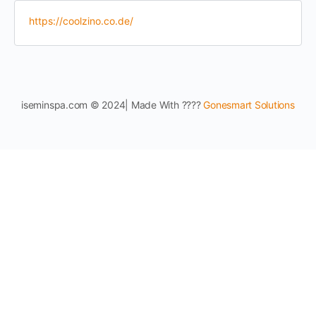
https://coolzino.co.de/
iseminspa.com © 2024| Made With ????
Gonesmart Solutions