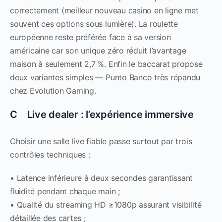
correctement (meilleur nouveau casino en ligne met
souvent ces options sous lumière). La roulette
européenne reste préférée face à sa version
américaine car son unique zéro réduit l’avantage
maison à seulement 2,7 %. Enfin le baccarat propose
deux variantes simples — Punto Banco très répandu
chez Evolution Gaming.
C Live dealer : l’expérience immersive
Choisir une salle live fiable passe surtout par trois
contrôles techniques :
• Latence inférieure à deux secondes garantissant
fluidité pendant chaque main ;
• Qualité du streaming HD ≥1080p assurant visibilité
détaillée des cartes ;