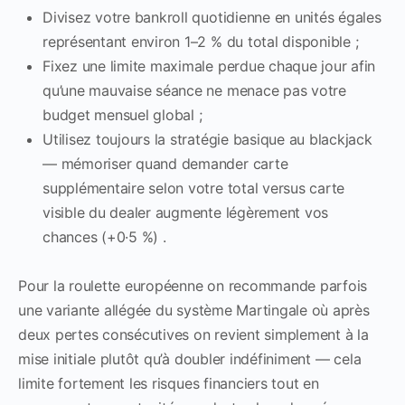
Divisez votre bankroll quotidienne en unités égales
représentant environ 1–2 % du total disponible ;
Fixez une limite maximale perdue chaque jour afin
qu’une mauvaise séance ne menace pas votre
budget mensuel global ;
Utilisez toujours la stratégie basique au blackjack
— mémoriser quand demander carte
supplémentaire selon votre total versus carte
visible du dealer augmente légèrement vos
chances (+0·5 %) .
Pour la roulette européenne on recommande parfois
une variante allégée du système Martingale où après
deux pertes consécutives on revient simplement à la
mise initiale plutôt qu’à doubler indéfiniment — cela
limite fortement les risques financiers tout en