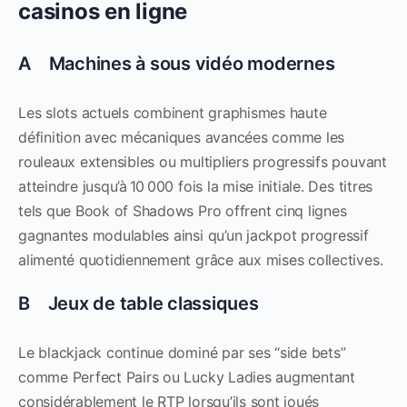
casinos en ligne
A Machines à sous vidéo modernes
Les slots actuels combinent graphismes haute
définition avec mécaniques avancées comme les
rouleaux extensibles ou multipliers progressifs pouvant
atteindre jusqu’à 10 000 fois la mise initiale. Des titres
tels que Book of Shadows Pro offrent cinq lignes
gagnantes modulables ainsi qu’un jackpot progressif
alimenté quotidiennement grâce aux mises collectives.
B Jeux de table classiques
Le blackjack continue dominé par ses “side bets”
comme Perfect Pairs ou Lucky Ladies augmentant
considérablement le RTP lorsqu’ils sont joués