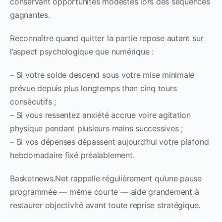
conservant opportunités modestes lors des séquences
gagnantes.
Reconnaître quand quitter la partie repose autant sur
l’aspect psychologique que numérique :
– Si votre solde descend sous votre mise minimale
prévue depuis plus longtemps than cinq tours
consécutifs ;
– Si vous ressentez anxiété accrue voire agitation
physique pendant plusieurs mains successives ;
– Si vos dépenses dépassent aujourd’hui votre plafond
hebdomadaire fixé préalablement.
Basketnews.Net rappelle régulièrement qu’une pause
programmée — même courte — aide grandement à
restaurer objectivité avant toute reprise stratégique.