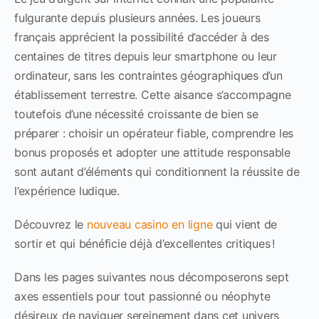
fulgurante depuis plusieurs années. Les joueurs
français apprécient la possibilité d’accéder à des
centaines de titres depuis leur smartphone ou leur
ordinateur, sans les contraintes géographiques d’un
établissement terrestre. Cette aisance s’accompagne
toutefois d’une nécessité croissante de bien se
préparer : choisir un opérateur fiable, comprendre les
bonus proposés et adopter une attitude responsable
sont autant d’éléments qui conditionnent la réussite de
l’expérience ludique.
Découvrez le
nouveau casino en ligne
qui vient de
sortir et qui bénéficie déjà d’excellentes critiques !
Dans les pages suivantes nous décomposerons sept
axes essentiels pour tout passionné ou néophyte
désireux de naviguer sereinement dans cet univers