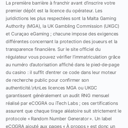
La première barrière à franchir avant d’inscrire votre
premier dépôt est la licence du opérateur. Les
juridictions les plus respectées sont la Malta Gaming
Authority (MGA), la UK Gambling Commission (UKGC)
et Curaçao eGaming ; chacune impose des exigences
différentes concernant la protection des joueurs et la
transparence financière. Sur le site officiel du
régulateur vous pouvez vérifier l’immatriculation grâce
au numéro d’autorisation affiché dans le pied‑de‑page
du casino : il suffit d’entrer ce code dans leur moteur
de recherche public pour confirmer son
authenticité.\n\nLes licences MGA ou UKGC
garantissent généralement un audit RNG mensuel
réalisé par eCOGRA ou iTech Labs ; ces certifications
assurent que chaque tirage aléatoire suit strictement le
protocole « Random Number Generator ». Un label
eCOGRA ajouté aux pages « À propos » est donc un