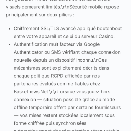
visuels demeurent limités.\n\nSécurité mobile repose
principalement sur deux piliers :
Chiffrement SSL/TLS avancé appliqué bout­en­bout
entre votre appareil et celui du serveur Casino.
Authentification multifacteur via Google
Authenticator ou SMS vérifiant chaque connexion
nouvelle depuis un dispositif inconnu.\nCes
mécanismes sont explicitement décrits dans
chaque politique RGPD affichée par nos
partenaires évalués comme fiables chez
Basketnews.Net.\n\nLorsque vous jouez hors
connexion — situation possible grâce au mode
offline temporaire offert par certains fournisseurs
— vos mises restent stockées localement sous
forme chiffrée puis synchronisées