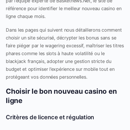
par l’équipe experte de Basketnews.Net, le site de
référence pour identifier le meilleur nouveau casino en
ligne chaque mois.
Dans les pages qui suivent nous détaillerons comment
choisir un site sécurisé, décrypter les bonus sans se
faire piéger par le wagering excessif, maîtriser les titres
phares comme les slots à haute volatilité ou le
blackjack français, adopter une gestion stricte du
budget et optimiser l’expérience sur mobile tout en
protégeant vos données personnelles.
Choisir le bon nouveau casino en
ligne
Critères de licence et régulation