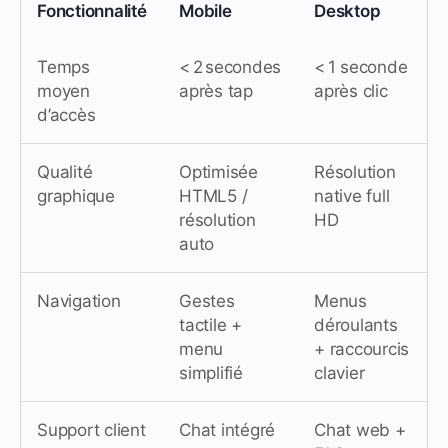
Fonctionnalité
Mobile
Desktop
Temps
< 2 secondes
< 1 seconde
moyen
après tap
après clic
d’accès
Qualité
Optimisée
Résolution
graphique
HTML5 /
native full
résolution
HD
auto
Navigation
Gestes
Menus
tactile +
déroulants
menu
+ raccourcis
simplifié
clavier
Support client
Chat intégré
Chat web +