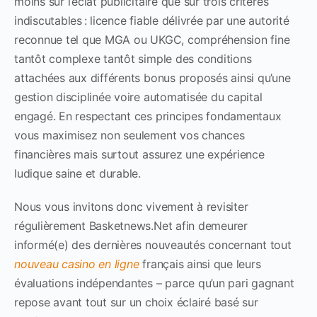
moins sur l’éclat publicitaire que sur trois critères
indiscutables : licence fiable délivrée par une autorité
reconnue tel que MGA ou UKGC, compréhension fine
tantôt complexe tantôt simple des conditions
attachées aux différents bonus proposés ainsi qu’une
gestion disciplinée voire automatisée du capital
engagé.​ En respectant ces principes fondamentaux
vous maximisez non seulement vos chances
financières mais surtout assurez une expérience
ludique saine et durable.​
Nous vous invitons donc vivement à revisiter
régulièrement Basketnews.Net afin demeurer
informé(e) des dernières nouveautés concernant tout
nouveau casino en ligne
français ainsi que leurs
évaluations indépendantes – parce qu’un pari gagnant
repose avant tout sur un choix éclairé basé sur