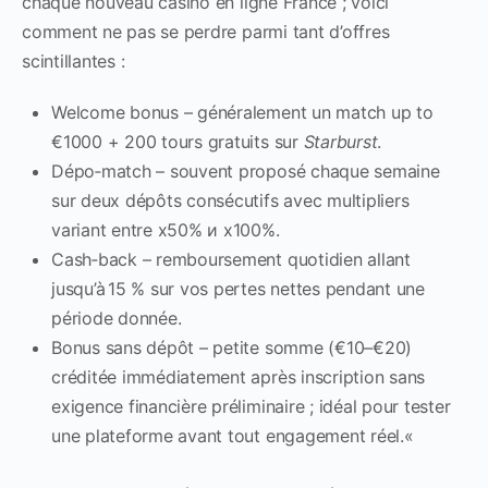
chaque nouveau casino en ligne France ; voici
comment ne pas se perdre parmi tant d’offres
scintillantes :
Welcome bonus – généralement un match up to
€1000 + 200 tours gratuits sur
Starburst
.
Dépo‑match – souvent proposé chaque semaine
sur deux dépôts consécutifs avec multipliers
variant entre x50% и x100%.
Cash‑back – remboursement quotidien allant
jusqu’à 15 % sur vos pertes nettes pendant une
période donnée.
Bonus sans dépôt – petite somme (€10–€20)
créditée immédiatement après inscription sans
exigence financière préliminaire ; idéal pour tester
une plateforme avant tout engagement réel.«