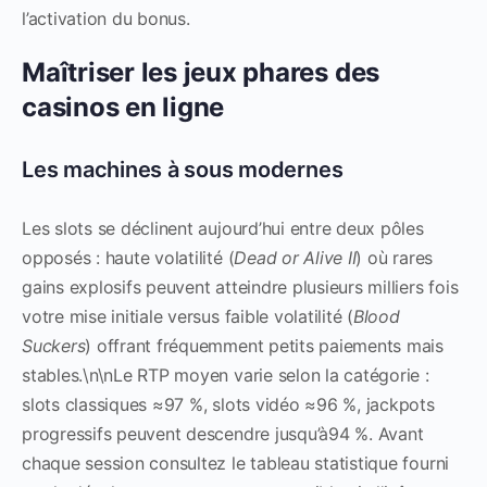
l’activation du bonus.
Maîtriser les jeux phares des
casinos en ligne
Les machines à sous modernes
Les slots se déclinent aujourd’hui entre deux pôles
opposés : haute volatilité (
Dead or Alive II
) où rares
gains explosifs peuvent atteindre plusieurs milliers fois
votre mise initiale versus faible volatilité (
Blood
Suckers
) offrant fréquemment petits paiements mais
stables.\n\nLe RTP moyen varie selon la catégorie :
slots classiques ≈97 %, slots vidéo ≈96 %, jackpots
progressifs peuvent descendre jusqu’à94 %. Avant
chaque session consultez le tableau statistique fourni