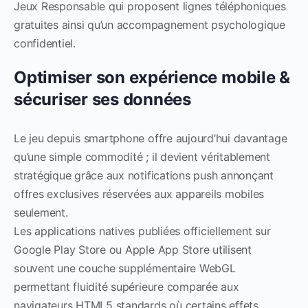
Jeux Responsable qui proposent lignes téléphoniques
gratuites ainsi qu’un accompagnement psychologique
confidentiel.
Optimiser son expérience mobile &
sécuriser ses données
Le jeu depuis smartphone offre aujourd’hui davantage
qu’une simple commodité ; il devient véritablement
stratégique grâce aux notifications push annonçant
offres exclusives réservées aux appareils mobiles
seulement.
Les applications natives publiées officiellement sur
Google Play Store ou Apple App Store utilisent
souvent une couche supplémentaire WebGL
permettant fluidité supérieure comparée aux
navigateurs HTML5 standards où certains effets