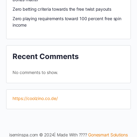
Zero betting criteria towards the free twist payouts
Zero playing requirements toward 100 percent free spin
income
Recent Comments
No comments to show.
https://coolzino.co.de/
iseminspa.com © 2024| Made With ????
Gonesmart Solutions