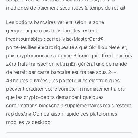
méthodes de paiement sécurisées & temps de retrait
Les options bancaires varient selon la zone
géographique mais trois familles restent
incontournables : cartes Visa/MasterCard®,
porte‑feuilles électroniques tels que Skrill ou Neteller,
puis cryptomonnaies comme Bitcoin qui offrent parfois
zéro frais transactionnel.\n\nEn général une demande
de retrait par carte bancaire est traitée sous 24–
48 heures ouvrées ; les portefeuilles électroniques
peuvent créditer votre compte immédiatement alors
que les crypto‑débits demandent quelques
confirmations blockchain supplémentaires mais restent
rapides.\n\nComparaison rapide des plateformes
mobiles vs desktop