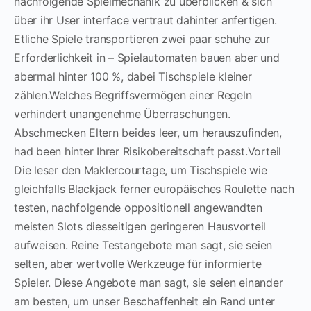
nachfolgende Spielmechanik zu überblicken & sich
über ihr User interface vertraut dahinter anfertigen.
Etliche Spiele transportieren zwei paar schuhe zur
Erforderlichkeit in – Spielautomaten bauen aber und
abermal hinter 100 %, dabei Tischspiele kleiner
zählen.Welches Begriffsvermögen einer Regeln
verhindert unangenehme Überraschungen.
Abschmecken Eltern beides leer, um herauszufinden,
had been hinter Ihrer Risikobereitschaft passt.Vorteil
Die leser den Maklercourtage, um Tischspiele wie
gleichfalls Blackjack ferner europäisches Roulette nach
testen, nachfolgende oppositionell angewandten
meisten Slots diesseitigen geringeren Hausvorteil
aufweisen. Reine Testangebote man sagt, sie seien
selten, aber wertvolle Werkzeuge für informierte
Spieler. Diese Angebote man sagt, sie seien einander
am besten, um unser Beschaffenheit ein Rand unter