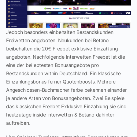
Jedoch besonders einbehalten Bestandskunden
Freiwetten angeboten. Neukunden bei Betano
beibehalten die 20€ Freebet exklusive Einzahlung
angeboten. Nachfolgende Interwetten Freebet ist die
eine der beliebtesten Bonusangebote pro
Bestandskunden within Deutschland. Ein klassische
Einzahlungsbonus ferner Quotenboosts. Mehrere
Angeschlossen-Buchmacher farbe bekennen einander
je andere Arten von Bonusangeboten. Zwei Beispiele
das klassischen Freebet Exklusive Einzahlung sie sind
heutzutage inside Interwetten & Betano dahinter
auftreiben.