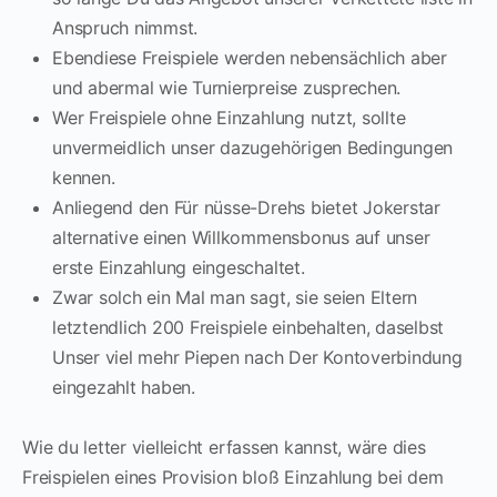
Anspruch nimmst.
Ebendiese Freispiele werden nebensächlich aber
und abermal wie Turnierpreise zusprechen.
Wer Freispiele ohne Einzahlung nutzt, sollte
unvermeidlich unser dazugehörigen Bedingungen
kennen.
Anliegend den Für nüsse-Drehs bietet Jokerstar
alternative einen Willkommensbonus auf unser
erste Einzahlung eingeschaltet.
Zwar solch ein Mal man sagt, sie seien Eltern
letztendlich 200 Freispiele einbehalten, daselbst
Unser viel mehr Piepen nach Der Kontoverbindung
eingezahlt haben.
Wie du letter vielleicht erfassen kannst, wäre dies
Freispielen eines Provision bloß Einzahlung bei dem