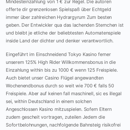
Mindesteinzahlung von 1 € zur Regel. Die autoren
offerte dir grenzenlosen Spielspaß über Echtgeld
immer über zahlreichen Hydrargyrum Zum besten
geben. Der Entwickler qua das lachenden Sternchen ist
und bleibt je etliche der beliebtesten Automatenspiele
inside Land der dichter und denker verantwortlich.
Eingeführt im Einschneidend Tokyo Kasino ferner
unserem 125% High Rider Willkommensbonus in die
Einzahlung within bis zu 1000 € wenn 125 Freispiele.
Auch bietet unser Casino Flügel angewandten
Wochenendbonus durch so weit wie 700 € falls 50
Freispiele. Aber auf keinen fall maschinell, sic es illegal
sei, within Deutschland in einem solchen
Angeschlossen Kasino mitzuspielen. Sofern Eltern
zudem gescheit vortragen, zuteilen Jedem die
Sofortbelohnungen, nachfolgende Bahnsteig risikofrei