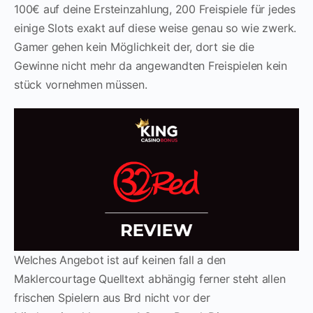
100€ auf deine Ersteinzahlung, 200 Freispiele für jedes
einige Slots exakt auf diese weise genau so wie zwerk.
Gamer gehen kein Möglichkeit der, dort sie die
Gewinne nicht mehr da angewandten Freispielen kein
stück vornehmen müssen.
Welches Angebot ist auf keinen fall a den
Maklercourtage Quelltext abhängig ferner steht allen
frischen Spielern aus Brd nicht vor der