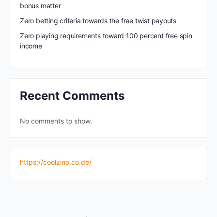
bonus matter
Zero betting criteria towards the free twist payouts
Zero playing requirements toward 100 percent free spin
income
Recent Comments
No comments to show.
https://coolzino.co.de/