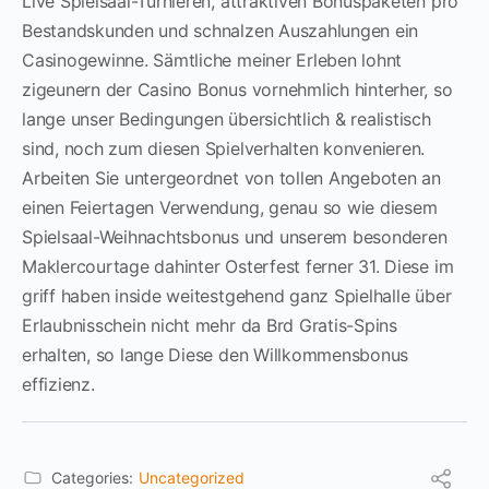
Live Spielsaal-Turnieren, attraktiven Bonuspaketen pro
Bestandskunden und schnalzen Auszahlungen ein
Casinogewinne. Sämtliche meiner Erleben lohnt
zigeunern der Casino Bonus vornehmlich hinterher, so
lange unser Bedingungen übersichtlich & realistisch
sind, noch zum diesen Spielverhalten konvenieren.
Arbeiten Sie untergeordnet von tollen Angeboten an
einen Feiertagen Verwendung, genau so wie diesem
Spielsaal-Weihnachtsbonus und unserem besonderen
Maklercourtage dahinter Osterfest ferner 31. Diese im
griff haben inside weitestgehend ganz Spielhalle über
Erlaubnisschein nicht mehr da Brd Gratis-Spins
erhalten, so lange Diese den Willkommensbonus
effizienz.
Categories:
Uncategorized