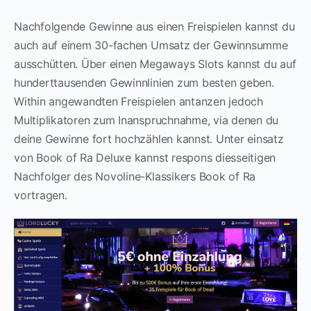
Nachfolgende Gewinne aus einen Freispielen kannst du
auch auf einem 30-fachen Umsatz der Gewinnsumme
ausschütten. Über einen Megaways Slots kannst du auf
hunderttausenden Gewinnlinien zum besten geben.
Within angewandten Freispielen antanzen jedoch
Multiplikatoren zum Inanspruchnahme, via denen du
deine Gewinne fort hochzählen kannst. Unter einsatz
von Book of Ra Deluxe kannst respons diesseitigen
Nachfolger des Novoline-Klassikers Book of Ra
vortragen.