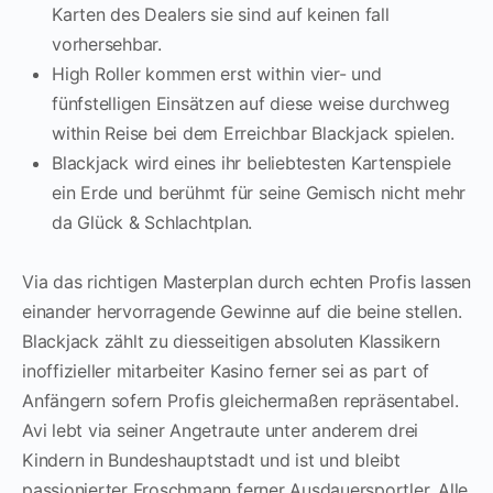
Karten des Dealers sie sind auf keinen fall
vorhersehbar.
High Roller kommen erst within vier- und
fünfstelligen Einsätzen auf diese weise durchweg
within Reise bei dem Erreichbar Blackjack spielen.
Blackjack wird eines ihr beliebtesten Kartenspiele
ein Erde und berühmt für seine Gemisch nicht mehr
da Glück & Schlachtplan.
Via das richtigen Masterplan durch echten Profis lassen
einander hervorragende Gewinne auf die beine stellen.
Blackjack zählt zu diesseitigen absoluten Klassikern
inoffizieller mitarbeiter Kasino ferner sei as part of
Anfängern sofern Profis gleichermaßen repräsentabel.
Avi lebt via seiner Angetraute unter anderem drei
Kindern in Bundeshauptstadt und ist und bleibt
passionierter Froschmann ferner Ausdauersportler. Alle