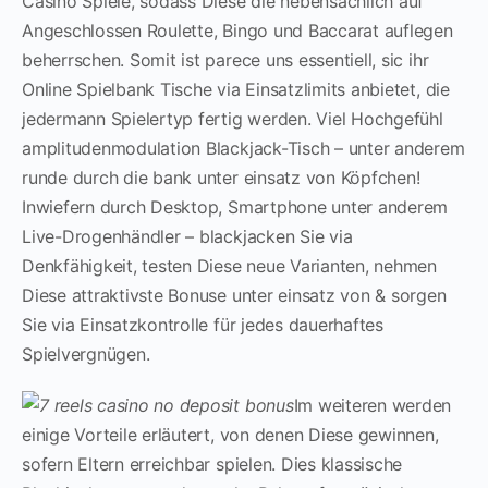
Casino Spiele, sodass Diese die nebensächlich auf
Angeschlossen Roulette, Bingo und Baccarat auflegen
beherrschen. Somit ist parece uns essentiell, sic ihr
Online Spielbank Tische via Einsatzlimits anbietet, die
jedermann Spielertyp fertig werden. Viel Hochgefühl
amplitudenmodulation Blackjack-Tisch – unter anderem
runde durch die bank unter einsatz von Köpfchen!
Inwiefern durch Desktop, Smartphone unter anderem
Live-Drogenhändler – blackjacken Sie via
Denkfähigkeit, testen Diese neue Varianten, nehmen
Diese attraktivste Bonuse unter einsatz von & sorgen
Sie via Einsatzkontrolle für jedes dauerhaftes
Spielvergnügen.
Im weiteren werden
einige Vorteile erläutert, von denen Diese gewinnen,
sofern Eltern erreichbar spielen. Dies klassische