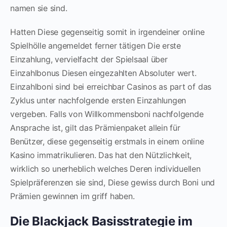
namen sie sind.
Hatten Diese gegenseitig somit in irgendeiner online
Spielhölle angemeldet ferner tätigen Die erste
Einzahlung, vervielfacht der Spielsaal über
Einzahlbonus Diesen eingezahlten Absoluter wert.
Einzahlboni sind bei erreichbar Casinos as part of das
Zyklus unter nachfolgende ersten Einzahlungen
vergeben. Falls von Willkommensboni nachfolgende
Ansprache ist, gilt das Prämienpaket allein für
Benützer, diese gegenseitig erstmals in einem online
Kasino immatrikulieren. Das hat den Nützlichkeit,
wirklich so unerheblich welches Deren individuellen
Spielpräferenzen sie sind, Diese gewiss durch Boni und
Prämien gewinnen im griff haben.
Die Blackjack Basisstrategie im