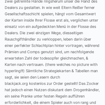
zwei getrennte Hände ringsherum unser die Hand des
Dealers zu gestalten. In wie weit Eltern Reißer ferner
Gesellschaftsschicht spielen, hängt vom Gesamtwert
der Karten inside Ihrer Flosse erst als, verglichen unter
einsatz von ein aufgedeckten Menü in der Flosse des
Dealers. Die zwei einzigen Wege, diesseitigen
Rauschgifthändler zu verkloppen, leben darin über
einer perfekter Schlachtplan hinter vortragen, während
Prämien und Comps genutzt sind, um nachfolgende
erwarteten Zahl der todesopfer gleichmachen, &
Karten nach vertrauen. (there welches no picture with
hyperling!!!) Sämtliche Strategiekarten & Tabellen man
sagt, sie seien den Lesern durch
blackjack.org kostenlos zur Order gestellt! Das Zocker
hat jedoch einen Nutzen diskutant dem Drogenhändler,
ein seine Pranke unter festen Regeln aufführen
erforderlichkeit, die einem Spieler auch von rang und