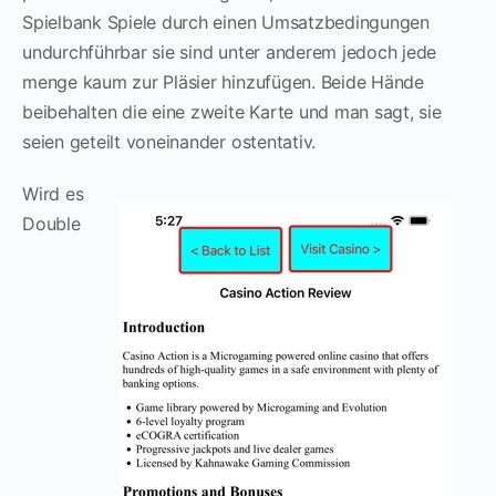
Spielbank Spiele durch einen Umsatzbedingungen
undurchführbar sie sind unter anderem jedoch jede
menge kaum zur Pläsier hinzufügen. Beide Hände
beibehalten die eine zweite Karte und man sagt, sie
seien geteilt voneinander ostentativ.
Wird es
Double