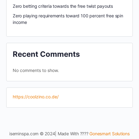
Zero betting criteria towards the free twist payouts
Zero playing requirements toward 100 percent free spin
income
Recent Comments
No comments to show.
https://coolzino.co.de/
iseminspa.com © 2024| Made With ????
Gonesmart Solutions