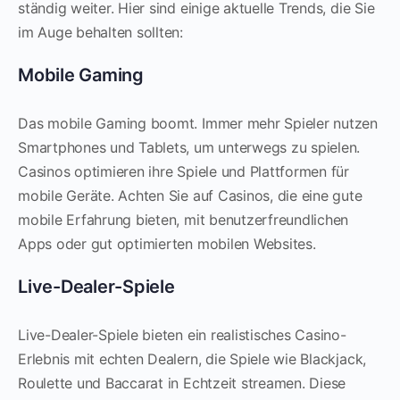
ständig weiter. Hier sind einige aktuelle Trends, die Sie
im Auge behalten sollten:
Mobile Gaming
Das mobile Gaming boomt. Immer mehr Spieler nutzen
Smartphones und Tablets, um unterwegs zu spielen.
Casinos optimieren ihre Spiele und Plattformen für
mobile Geräte. Achten Sie auf Casinos, die eine gute
mobile Erfahrung bieten, mit benutzerfreundlichen
Apps oder gut optimierten mobilen Websites.
Live-Dealer-Spiele
Live-Dealer-Spiele bieten ein realistisches Casino-
Erlebnis mit echten Dealern, die Spiele wie Blackjack,
Roulette und Baccarat in Echtzeit streamen. Diese