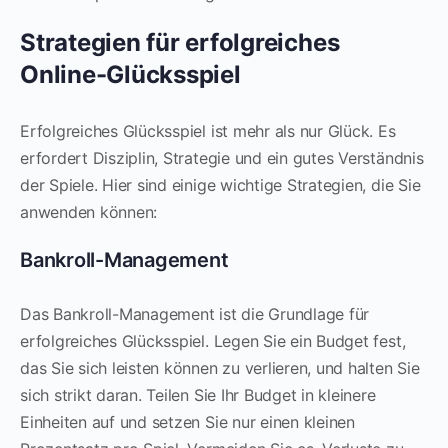
Strategien für erfolgreiches
Online-Glücksspiel
Erfolgreiches Glücksspiel ist mehr als nur Glück. Es
erfordert Disziplin, Strategie und ein gutes Verständnis
der Spiele. Hier sind einige wichtige Strategien, die Sie
anwenden können:
Bankroll-Management
Das Bankroll-Management ist die Grundlage für
erfolgreiches Glücksspiel. Legen Sie ein Budget fest,
das Sie sich leisten können zu verlieren, und halten Sie
sich strikt daran. Teilen Sie Ihr Budget in kleinere
Einheiten auf und setzen Sie nur einen kleinen