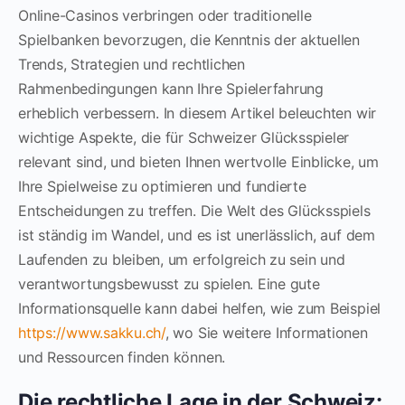
Online-Casinos verbringen oder traditionelle
Spielbanken bevorzugen, die Kenntnis der aktuellen
Trends, Strategien und rechtlichen
Rahmenbedingungen kann Ihre Spielerfahrung
erheblich verbessern. In diesem Artikel beleuchten wir
wichtige Aspekte, die für Schweizer Glücksspieler
relevant sind, und bieten Ihnen wertvolle Einblicke, um
Ihre Spielweise zu optimieren und fundierte
Entscheidungen zu treffen. Die Welt des Glücksspiels
ist ständig im Wandel, und es ist unerlässlich, auf dem
Laufenden zu bleiben, um erfolgreich zu sein und
verantwortungsbewusst zu spielen. Eine gute
Informationsquelle kann dabei helfen, wie zum Beispiel
https://www.sakku.ch/
, wo Sie weitere Informationen
und Ressourcen finden können.
Die rechtliche Lage in der Schweiz: