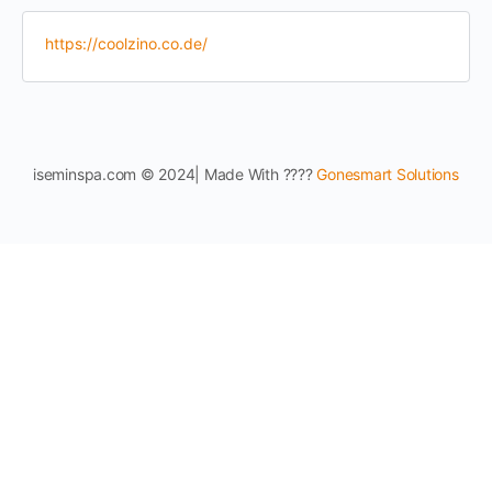
https://coolzino.co.de/
iseminspa.com © 2024| Made With ????
Gonesmart Solutions