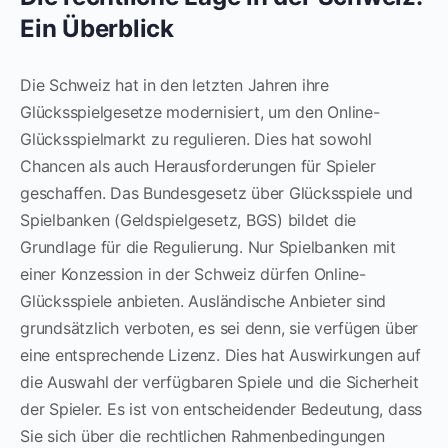
Ein Überblick
Die Schweiz hat in den letzten Jahren ihre
Glücksspielgesetze modernisiert, um den Online-
Glücksspielmarkt zu regulieren. Dies hat sowohl
Chancen als auch Herausforderungen für Spieler
geschaffen. Das Bundesgesetz über Glücksspiele und
Spielbanken (Geldspielgesetz, BGS) bildet die
Grundlage für die Regulierung. Nur Spielbanken mit
einer Konzession in der Schweiz dürfen Online-
Glücksspiele anbieten. Ausländische Anbieter sind
grundsätzlich verboten, es sei denn, sie verfügen über
eine entsprechende Lizenz. Dies hat Auswirkungen auf
die Auswahl der verfügbaren Spiele und die Sicherheit
der Spieler. Es ist von entscheidender Bedeutung, dass
Sie sich über die rechtlichen Rahmenbedingungen