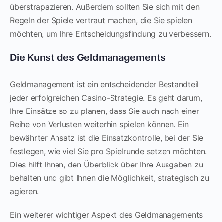
überstrapazieren. Außerdem sollten Sie sich mit den
Regeln der Spiele vertraut machen, die Sie spielen
möchten, um Ihre Entscheidungsfindung zu verbessern.
Die Kunst des Geldmanagements
Geldmanagement ist ein entscheidender Bestandteil
jeder erfolgreichen Casino-Strategie. Es geht darum,
Ihre Einsätze so zu planen, dass Sie auch nach einer
Reihe von Verlusten weiterhin spielen können. Ein
bewährter Ansatz ist die Einsatzkontrolle, bei der Sie
festlegen, wie viel Sie pro Spielrunde setzen möchten.
Dies hilft Ihnen, den Überblick über Ihre Ausgaben zu
behalten und gibt Ihnen die Möglichkeit, strategisch zu
agieren.
Ein weiterer wichtiger Aspekt des Geldmanagements