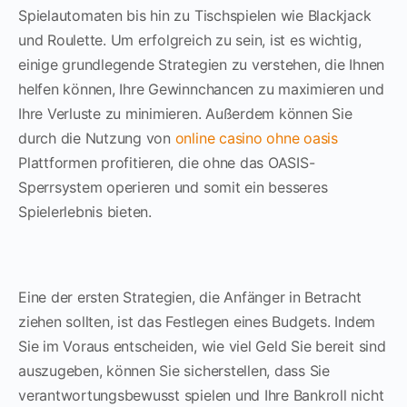
Spielautomaten bis hin zu Tischspielen wie Blackjack
und Roulette. Um erfolgreich zu sein, ist es wichtig,
einige grundlegende Strategien zu verstehen, die Ihnen
helfen können, Ihre Gewinnchancen zu maximieren und
Ihre Verluste zu minimieren. Außerdem können Sie
durch die Nutzung von
online casino ohne oasis
Plattformen profitieren, die ohne das OASIS-
Sperrsystem operieren und somit ein besseres
Spielerlebnis bieten.
Eine der ersten Strategien, die Anfänger in Betracht
ziehen sollten, ist das Festlegen eines Budgets. Indem
Sie im Voraus entscheiden, wie viel Geld Sie bereit sind
auszugeben, können Sie sicherstellen, dass Sie
verantwortungsbewusst spielen und Ihre Bankroll nicht