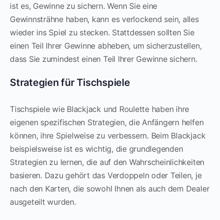
ist es, Gewinne zu sichern. Wenn Sie eine
Gewinnsträhne haben, kann es verlockend sein, alles
wieder ins Spiel zu stecken. Stattdessen sollten Sie
einen Teil Ihrer Gewinne abheben, um sicherzustellen,
dass Sie zumindest einen Teil Ihrer Gewinne sichern.
Strategien für Tischspiele
Tischspiele wie Blackjack und Roulette haben ihre
eigenen spezifischen Strategien, die Anfängern helfen
können, ihre Spielweise zu verbessern. Beim Blackjack
beispielsweise ist es wichtig, die grundlegenden
Strategien zu lernen, die auf den Wahrscheinlichkeiten
basieren. Dazu gehört das Verdoppeln oder Teilen, je
nach den Karten, die sowohl Ihnen als auch dem Dealer
ausgeteilt wurden.