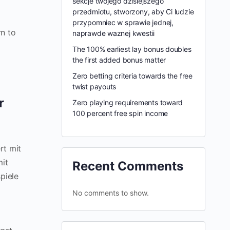
sekcje twojego dzisiejszego
przedmiotu, stworzony, aby Ci ludzie
przypomniec w sprawie jednej,
rn to
naprawde waznej kwestii
The 100% earliest lay bonus doubles
the first added bonus matter
Zero betting criteria towards the free
twist payouts
r
Zero playing requirements toward
100 percent free spin income
rt mit
mit
Recent Comments
piele
No comments to show.