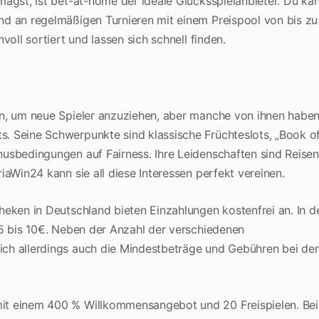
magst, ist bet-at-home der ideale Glücksspielanbieter. Du ka
nd an regelmäßigen Turnieren mit einem Preispool von bis zu
voll sortiert und lassen sich schnell finden.
an, um neue Spieler anzuziehen, aber manche von ihnen haben
 Seine Schwerpunkte sind klassische Früchteslots, „Book of“
usbedingungen auf Fairness. Ihre Leidenschaften sind Reisen
iaWin24 kann sie all diese Interessen perfekt vereinen.
heken in Deutschland bieten Einzahlungen kostenfrei an. In d
 5 bis 10€. Neben der Anzahl der verschiedenen
ch allerdings auch die Mindestbeträge und Gebühren bei de
it einem 400 % Willkommensangebot und 20 Freispielen. Bei