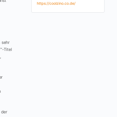
nnst
https://coolzino.co.de/
 sehr
-Titel
,
er
n
 der