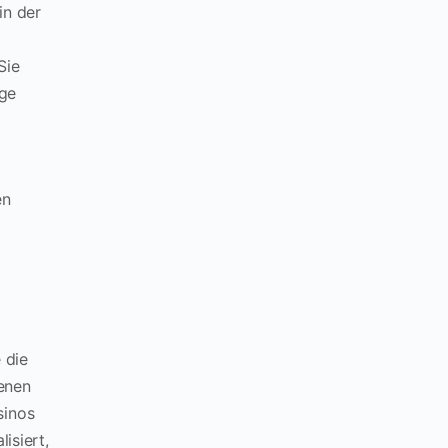
in der
Sie
ige
en
 die
denen
sinos
isiert,