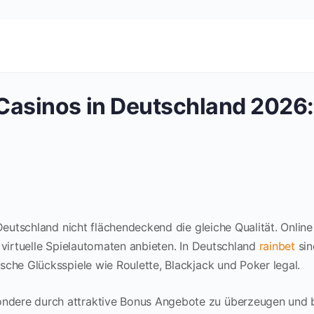
 Casinos in Deutschland 2026:
 Deutschland nicht flächendeckend die gleiche Qualität. Online
 virtuelle Spielautomaten anbieten. In Deutschland
rainbet
sin
sche Glücksspiele wie Roulette, Blackjack und Poker legal.
ondere durch attraktive Bonus Angebote zu überzeugen und b