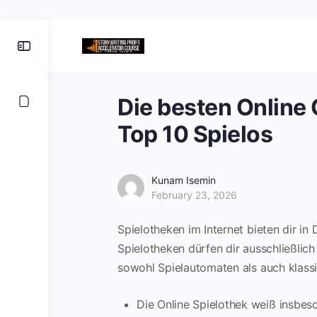
Toggle
Side
Panel
Die besten Online
Top 10 Spielos
Kunam Isemin
February 23, 2026
Spielotheken im Internet bieten dir in
Spielotheken dürfen dir ausschließlich
sowohl Spielautomaten als auch klassi
Die Online Spielothek weiß insbes