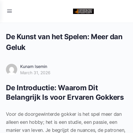
De Kunst van het Spelen: Meer dan
Geluk
Kunam Isemin
March 31, 2026
De Introductie: Waarom Dit
Belangrijk Is voor Ervaren Gokkers
Voor de doorgewinterde gokker is het spel meer dan
alleen een hobby; het is een studie, een passie, een
manier van leven. Je begrijpt de nuances, de patronen,