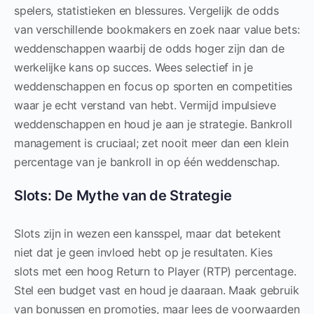
spelers, statistieken en blessures. Vergelijk de odds
van verschillende bookmakers en zoek naar value bets:
weddenschappen waarbij de odds hoger zijn dan de
werkelijke kans op succes. Wees selectief in je
weddenschappen en focus op sporten en competities
waar je echt verstand van hebt. Vermijd impulsieve
weddenschappen en houd je aan je strategie. Bankroll
management is cruciaal; zet nooit meer dan een klein
percentage van je bankroll in op één weddenschap.
Slots: De Mythe van de Strategie
Slots zijn in wezen een kansspel, maar dat betekent
niet dat je geen invloed hebt op je resultaten. Kies
slots met een hoog Return to Player (RTP) percentage.
Stel een budget vast en houd je daaraan. Maak gebruik
van bonussen en promoties, maar lees de voorwaarden