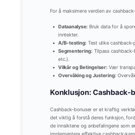
For å maksimere verdien av cashback-b
Dataanalyse:
Bruk data for å spor
inntekter.
A/B-testing:
Test ulike cashback-p
Segmentering:
Tilpass cashback-bo
etc.).
Vilkår og Betingelser:
Vær transpar
Overvåking og Justering:
Overvåk 
Konklusjon: Cashback-b
Cashback-bonuser er et kraftig verktøy
det viktig å forstå deres funksjon, fo
de innsiktene og anbefalingene som er
implementere effektive cashback-kampan