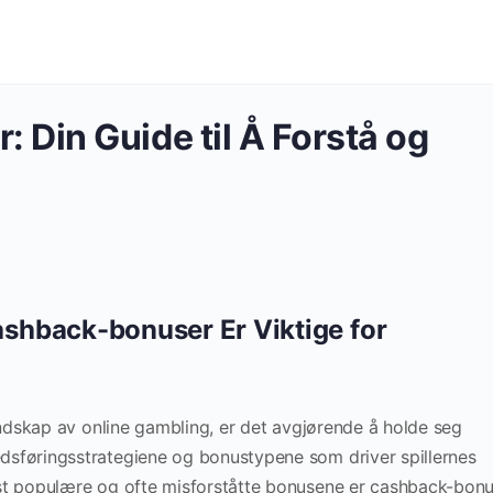
Din Guide til Å Forstå og
ashback-bonuser Er Viktige for
landskap av online gambling, er det avgjørende å holde seg
dsføringsstrategiene og bonustypene som driver spillernes
est populære og ofte misforståtte bonusene er cashback-bonu