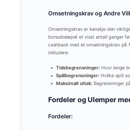
Omsetningskrav og Andre Vil
Omsetningskrav er kanskje den viktigs
bonusbeløpet et visst antall ganger før
cashback med et omsetningskrav på 10
inkludere:
Tidsbegrensninger:
Hvor lenge bo
Spillbegrensninger:
Hvilke spill s
Maksimalt uttak:
Begrensninger på 
Fordeler og Ulemper m
Fordeler: