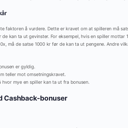
kår
te faktoren å vurdere. Dette er kravet om at spilleren må sat
 de kan ta ut gevinster. For eksempel, hvis en spiller mottar 1
x, må de satse 1000 kr før de kan ta ut pengene. Andre vilk
nusen er gyldig.
om teller mot omsetningskravet.
hvor mye en spiller kan ta ut fra bonusen.
ed Cashback-bonuser