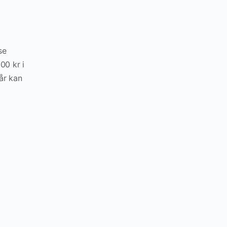
se
00 kr i
år kan