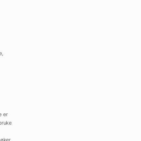
e,
e er
 bruke
g
 øker