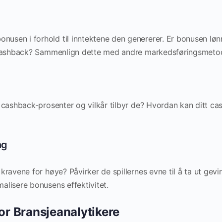
usen i forhold til inntektene den genererer. Er bonusen lø
l cashback? Sammenlign dette med andre markedsføringsmeto
 cashback-prosenter og vilkår tilbyr de? Hvordan kan ditt ca
ng
kravene for høye? Påvirker de spillernes evne til å ta ut gevi
alisere bonusens effektivitet.
or Bransjeanalytikere