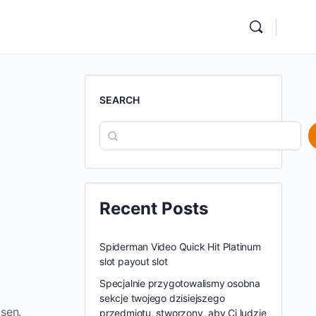
SEARCH
Recent Posts
Spiderman Video Quick Hit Platinum
slot payout slot
Specjalnie przygotowalismy osobna
sekcje twojego dzisiejszego
sen.
przedmiotu, stworzony, aby Ci ludzie