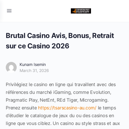
Brutal Casino Avis, Bonus, Retrait
sur ce Casino 2026
Kunam Isemin
March 31, 2026
Privilégiez le casino en ligne qui travaillent avec des
références du marché iGaming, comme Evolution,
Pragmatic Play, NetEnt, REd Tiger, Microgaming.
Prenez ensuite
https://tsarscasino-au.com/
le temps
d’étudier le catalogue de jeux du ou des casinos en
ligne que vous ciblez. Un casino au style strass et aux