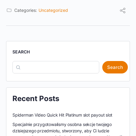
Categories:
Uncategorized
SEARCH
Search
Recent Posts
Spiderman Video Quick Hit Platinum slot payout slot
Specjalnie przygotowalismy osobna sekcje twojego
dzisiejszego przedmiotu, stworzony, aby Ci ludzie