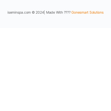
iseminspa.com © 2024| Made With ????
Gonesmart Solutions