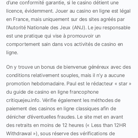
d’une conformité garantie, si le casino détient une
licence, évidemment. Jouer au casino en ligne est légal
en France, mais uniquement sur des sites agréés par
l’Autorité Nationale des Jeux (ANJ). Le jeu responsable
est une pratique qui vise à promouvoir un
comportement sain dans vos activités de casino en
ligne.
On y trouve un bonus de bienvenue généreux avec des
conditions relativement souples, mais il n’y a aucune
promotion hebdomadaire. Paul est le rédacteur « star »
du guide de casino en ligne francophone
critiquejeu.info. Vérifie également les méthodes de
paiement des casinos en ligne classiques afin de
dénicher d’éventuelles fraudes. Le site met en avant
des retraits en moins de 12 heures (« Less than 12HR
Withdrawal »), sous réserve des vérifications de