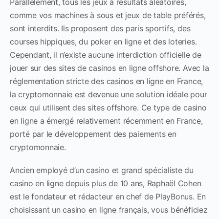
Parallèlement, tous les jeux à résultats aléatoires,
comme vos machines à sous et jeux de table préférés,
sont interdits. Ils proposent des paris sportifs, des
courses hippiques, du poker en ligne et des loteries.
Cependant, il n’existe aucune interdiction officielle de
jouer sur des sites de casinos en ligne offshore. Avec la
réglementation stricte des casinos en ligne en France,
la cryptomonnaie est devenue une solution idéale pour
ceux qui utilisent des sites offshore. Ce type de casino
en ligne a émergé relativement récemment en France,
porté par le développement des paiements en
cryptomonnaie.
Ancien employé d’un casino et grand spécialiste du
casino en ligne depuis plus de 10 ans, Raphaël Cohen
est le fondateur et rédacteur en chef de PlayBonus. En
choisissant un casino en ligne français, vous bénéficiez