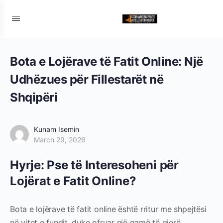
Bota e Lojërave të Fatit Online: Një
Udhëzues për Fillestarët në
Shqipëri
Kunam Isemin
March 29, 2026
Hyrje: Pse të Interesoheni për
Lojërat e Fatit Online?
Bota e lojërave të fatit online është rritur me shpejtësi
në vitet e fundit, duke ofruar një gamë të gjerë