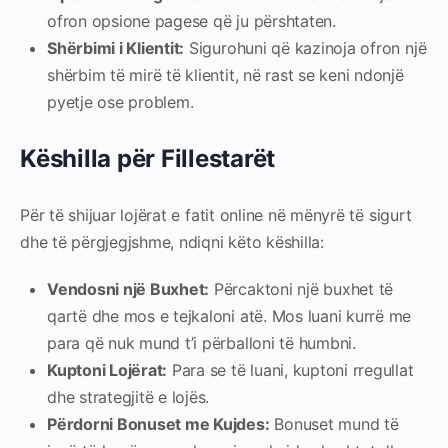
ofron opsione pagese që ju përshtaten.
Shërbimi i Klientit:
Sigurohuni që kazinoja ofron një
shërbim të mirë të klientit, në rast se keni ndonjë
pyetje ose problem.
Këshilla për Fillestarët
Për të shijuar lojërat e fatit online në mënyrë të sigurt
dhe të përgjegjshme, ndiqni këto këshilla:
Vendosni një Buxhet:
Përcaktoni një buxhet të
qartë dhe mos e tejkaloni atë. Mos luani kurrë me
para që nuk mund t’i përballoni të humbni.
Kuptoni Lojërat:
Para se të luani, kuptoni rregullat
dhe strategjitë e lojës.
Përdorni Bonuset me Kujdes:
Bonuset mund të