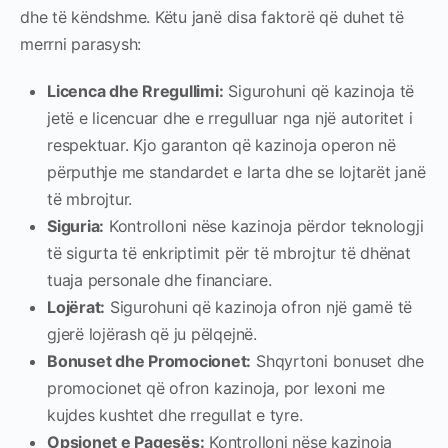
dhe të këndshme. Këtu janë disa faktorë që duhet të
merrni parasysh:
Licenca dhe Rregullimi:
Sigurohuni që kazinoja të
jetë e licencuar dhe e rregulluar nga një autoritet i
respektuar. Kjo garanton që kazinoja operon në
përputhje me standardet e larta dhe se lojtarët janë
të mbrojtur.
Siguria:
Kontrolloni nëse kazinoja përdor teknologji
të sigurta të enkriptimit për të mbrojtur të dhënat
tuaja personale dhe financiare.
Lojërat:
Sigurohuni që kazinoja ofron një gamë të
gjerë lojërash që ju pëlqejnë.
Bonuset dhe Promocionet:
Shqyrtoni bonuset dhe
promocionet që ofron kazinoja, por lexoni me
kujdes kushtet dhe rregullat e tyre.
Opsionet e Pagesës:
Kontrolloni nëse kazinoja