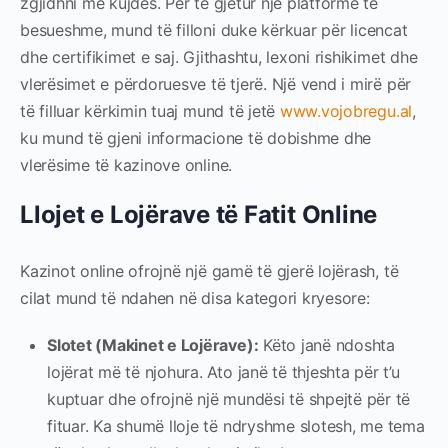
zgjidhni me kujdes. Për të gjetur një platformë të
besueshme, mund të filloni duke kërkuar për licencat
dhe certifikimet e saj. Gjithashtu, lexoni rishikimet dhe
vlerësimet e përdoruesve të tjerë. Një vend i mirë për
të filluar kërkimin tuaj mund të jetë
www.vojobregu.al
,
ku mund të gjeni informacione të dobishme dhe
vlerësime të kazinove online.
Llojet e Lojërave të Fatit Online
Kazinot online ofrojnë një gamë të gjerë lojërash, të
cilat mund të ndahen në disa kategori kryesore:
Slotet (Makinet e Lojërave):
Këto janë ndoshta
lojërat më të njohura. Ato janë të thjeshta për t’u
kuptuar dhe ofrojnë një mundësi të shpejtë për të
fituar. Ka shumë lloje të ndryshme slotesh, me tema