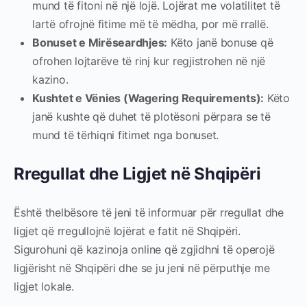
mund të fitoni në një lojë. Lojërat me volatilitet të
lartë ofrojnë fitime më të mëdha, por më rrallë.
Bonuset e Mirëseardhjes:
Këto janë bonuse që
ofrohen lojtarëve të rinj kur regjistrohen në një
kazino.
Kushtet e Vënies (Wagering Requirements):
Këto
janë kushte që duhet të plotësoni përpara se të
mund të tërhiqni fitimet nga bonuset.
Rregullat dhe Ligjet në Shqipëri
Është thelbësore të jeni të informuar për rregullat dhe
ligjet që rregullojnë lojërat e fatit në Shqipëri.
Sigurohuni që kazinoja online që zgjidhni të operojë
ligjërisht në Shqipëri dhe se ju jeni në përputhje me
ligjet lokale.