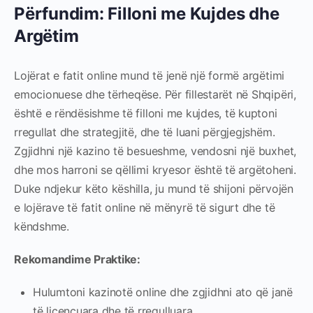
Përfundim: Filloni me Kujdes dhe
Argëtim
Lojërat e fatit online mund të jenë një formë argëtimi
emocionuese dhe tërheqëse. Për fillestarët në Shqipëri,
është e rëndësishme të filloni me kujdes, të kuptoni
rregullat dhe strategjitë, dhe të luani përgjegjshëm.
Zgjidhni një kazino të besueshme, vendosni një buxhet,
dhe mos harroni se qëllimi kryesor është të argëtoheni.
Duke ndjekur këto këshilla, ju mund të shijoni përvojën
e lojërave të fatit online në mënyrë të sigurt dhe të
këndshme.
Rekomandime Praktike:
Hulumtoni kazinotë online dhe zgjidhni ato që janë
të licencuara dhe të rregulluara.