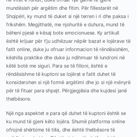
mundësish për argëtim dhe fitim. Për fillestarët në
Shqipëri, ky mund të duket si një terren i ri dhe paksa i
frikshëm. Megjithatë, me njohuritë e duhura, mund të
bëheni pjesë e kësaj bote emocionuese. Ky artikull
është krijuar për t’ju udhëzuar nëpër bazat e lojërave të
fatit online, duke ju ofruar informacion të rëndësishëm,
këshilla praktike dhe duke ju ndihmuar të lundroni në
këtë botë me siguri. Para se të filloni, është e
rëndësishme të kuptoni se lojërat e fatit duhet të
konsiderohen si një formë argëtimi dhe jo si një mënyrë
për të fituar para shpejt. Përgjegjësia dhe kujdesi janë
thelbësore.
Një nga aspektet e para që duhet të kuptoni është se
ku mund të gjeni këto lojëra. Shumë platforma online
ofrojnë shërbime të tilla, dhe është thelbësore të