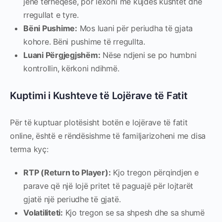
jenë tërheqëse, por lexoni me kujdes kushtet dhe
rregullat e tyre.
Bëni Pushime:
Mos luani për periudha të gjata
kohore. Bëni pushime të rregullta.
Luani Përgjegjshëm:
Nëse ndjeni se po humbni
kontrollin, kërkoni ndihmë.
Kuptimi i Kushteve të Lojërave të Fatit
Për të kuptuar plotësisht botën e lojërave të fatit
online, është e rëndësishme të familjarizoheni me disa
terma kyç:
RTP (Return to Player):
Kjo tregon përqindjen e
parave që një lojë pritet të paguajë për lojtarët
gjatë një periudhe të gjatë.
Volatiliteti:
Kjo tregon se sa shpesh dhe sa shumë