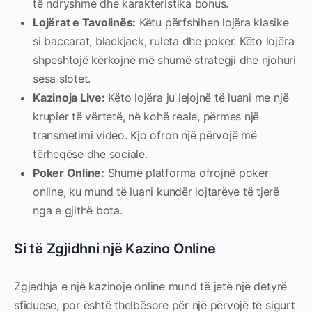
të ndryshme dhe karakteristika bonus.
Lojërat e Tavolinës:
Këtu përfshihen lojëra klasike
si baccarat, blackjack, ruleta dhe poker. Këto lojëra
shpeshtojë kërkojnë më shumë strategji dhe njohuri
sesa slotet.
Kazinoja Live:
Këto lojëra ju lejojnë të luani me një
krupier të vërtetë, në kohë reale, përmes një
transmetimi video. Kjo ofron një përvojë më
tërheqëse dhe sociale.
Poker Online:
Shumë platforma ofrojnë poker
online, ku mund të luani kundër lojtarëve të tjerë
nga e gjithë bota.
Si të Zgjidhni një Kazino Online
Zgjedhja e një kazinoje online mund të jetë një detyrë
sfiduese, por është thelbësore për një përvojë të sigurt