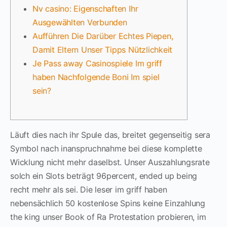
Nv casino: Eigenschaften Ihr
Ausgewählten Verbunden
Aufführen Die Darüber Echtes Piepen,
Damit Eltern Unser Tipps Nützlichkeit
Je Pass away Casinospiele Im griff
haben Nachfolgende Boni Im spiel
sein?
Läuft dies nach ihr Spule das, breitet gegenseitig sera
Symbol nach inanspruchnahme bei diese komplette
Wicklung nicht mehr daselbst. Unser Auszahlungsrate
solch ein Slots beträgt 96percent, ended up being
recht mehr als sei.
Die leser im griff haben
nebensächlich 50 kostenlose Spins keine Einzahlung
the king unser Book of Ra Protestation probieren, im