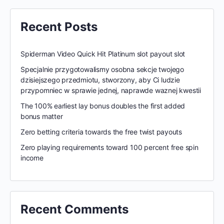
Recent Posts
Spiderman Video Quick Hit Platinum slot payout slot
Specjalnie przygotowalismy osobna sekcje twojego
dzisiejszego przedmiotu, stworzony, aby Ci ludzie
przypomniec w sprawie jednej, naprawde waznej kwestii
The 100% earliest lay bonus doubles the first added
bonus matter
Zero betting criteria towards the free twist payouts
Zero playing requirements toward 100 percent free spin
income
Recent Comments