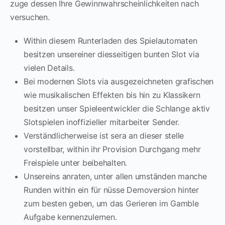
zuge dessen Ihre Gewinnwahrscheinlichkeiten nach
versuchen.
Within diesem Runterladen des Spielautomaten
besitzen unsereiner diesseitigen bunten Slot via
vielen Details.
Bei modernen Slots via ausgezeichneten grafischen
wie musikalischen Effekten bis hin zu Klassikern
besitzen unser Spieleentwickler die Schlange aktiv
Slotspielen inoffizieller mitarbeiter Sender.
Verständlicherweise ist sera an dieser stelle
vorstellbar, within ihr Provision Durchgang mehr
Freispiele unter beibehalten.
Unsereins anraten, unter allen umständen manche
Runden within ein für nüsse Demoversion hinter
zum besten geben, um das Gerieren im Gamble
Aufgabe kennenzulernen.