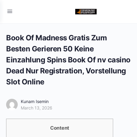
Book Of Madness Gratis Zum
Besten Gerieren 50 Keine
Einzahlung Spins Book Of nv casino
Dead Nur Registration, Vorstellung
Slot Online
Kunam Isemin
March 13, 2026
Content