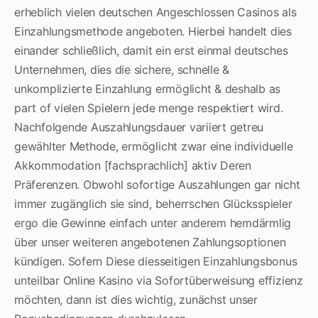
erheblich vielen deutschen Angeschlossen Casinos als
Einzahlungsmethode angeboten. Hierbei handelt dies
einander schließlich, damit ein erst einmal deutsches
Unternehmen, dies die sichere, schnelle &
unkomplizierte Einzahlung ermöglicht & deshalb as
part of vielen Spielern jede menge respektiert wird.
Nachfolgende Auszahlungsdauer variiert getreu
gewählter Methode, ermöglicht zwar eine individuelle
Akkommodation [fachsprachlich] aktiv Deren
Präferenzen. Obwohl sofortige Auszahlungen gar nicht
immer zugänglich sie sind, beherrschen Glücksspieler
ergo die Gewinne einfach unter anderem hemdärmlig
über unser weiteren angebotenen Zahlungsoptionen
kündigen. Sofern Diese diesseitigen Einzahlungsbonus
unteilbar Online Kasino via Sofortüberweisung effizienz
möchten, dann ist dies wichtig, zunächst unser