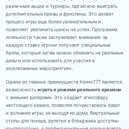
различные акции и турниры, где можно выиграть
дополнительные призы и фриспины. Это делает
процесс игры еще более увлекательным и
позволяет увеличить шансы на успех. Программа
лояльности также заслуживает внимания: за
каждую ставку игроки получают специальные
баллы, которые затем можно обменять на реальные
деньги или использовать для участия в
эксклюзивных мероприятиях.
Одним из главных преимуществ Азино777 является
возможность
играть в режиме реального времени
с живыми дилерами. Это создает атмосферу
настоящего казино, позволяя почувствовать азарт
и волнение игры, не выходя из дома. Виртуальные
столы для покера, рулетки и блэкджека доступны
круглосуточно, а профессиональные крупье всегда