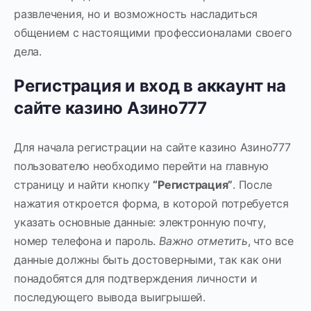
развлечения, но и возможность насладиться
общением с настоящими профессионалами своего
дела.
Регистрация и вход в аккаунт на
сайте казино Азино777
Для начала регистрации на сайте казино Азино777
пользователю необходимо перейти на главную
страницу и найти кнопку
“Регистрация”
. После
нажатия откроется форма, в которой потребуется
указать основные данные: электронную почту,
номер телефона и пароль.
Важно отметить
, что все
данные должны быть достоверными, так как они
понадобятся для подтверждения личности и
последующего вывода выигрышей.