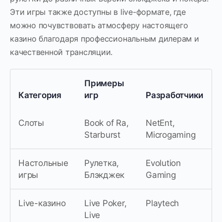
Эти игры также доступны в live-формате, где
можно почувствовать атмосферу настоящего
казино благодаря профессиональным дилерам и
качественной трансляции.
Примеры
Категория
игр
Разработчики
Слоты
Book of Ra,
NetEnt,
Starburst
Microgaming
Настольные
Рулетка,
Evolution
игры
Блэкджек
Gaming
Live-казино
Live Poker,
Playtech
Live