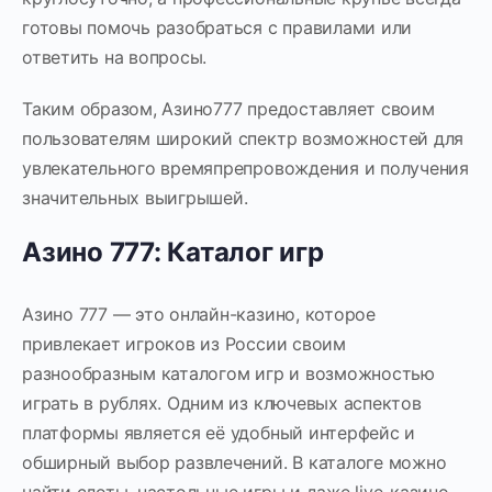
готовы помочь разобраться с правилами или
ответить на вопросы.
Таким образом, Азино777 предоставляет своим
пользователям широкий спектр возможностей для
увлекательного времяпрепровождения и получения
значительных выигрышей.
Азино 777: Каталог игр
Азино 777 — это онлайн-казино, которое
привлекает игроков из России своим
разнообразным каталогом игр и возможностью
играть в рублях. Одним из ключевых аспектов
платформы является её удобный интерфейс и
обширный выбор развлечений. В каталоге можно