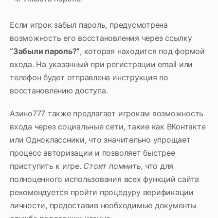
Если игрок забыл пароль, предусмотрена
возможность его восстановления через ссылку
“Забыли пароль?”
, которая находится под формой
входа. На указанный при регистрации email или
телефон будет отправлена инструкция по
восстановлению доступа.
Азино777 также предлагает игрокам возможность
входа через социальные сети, такие как ВКонтакте
или Одноклассники, что значительно упрощает
процесс авторизации и позволяет быстрее
приступить к игре.
Стоит помнить
, что для
полноценного использования всех функций сайта
рекомендуется пройти процедуру верификации
личности, предоставив необходимые документы