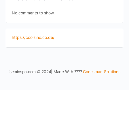
No comments to show.
https://coolzino.co.de/
iseminspa.com © 2024| Made With ????
Gonesmart Solutions