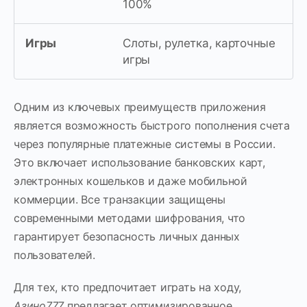
100%
Игры
Слоты, рулетка, карточные
игры
Одним из ключевых преимуществ приложения
является возможность быстрого пополнения счета
через популярные платежные системы в России.
Это включает использование банковских карт,
электронных кошельков и даже мобильной
коммерции. Все транзакции защищены
современными методами шифрования, что
гарантирует безопасность личных данных
пользователей.
Для тех, кто предпочитает играть на ходу,
Азино777
предлагает оптимизированное