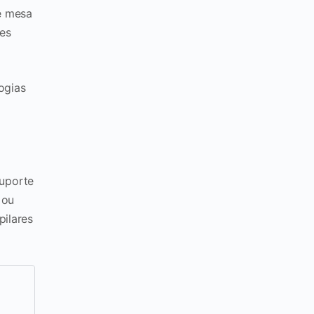
e mesa
res
ogias
suporte
 ou
pilares