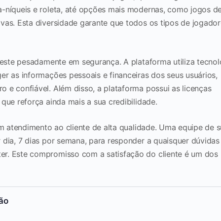
a-níqueis e roleta, até opções mais modernas, como jogos d
vas. Esta diversidade garante que todos os tipos de jogado
nveste pesadamente em segurança. A plataforma utiliza tecnol
er as informações pessoais e financeiras dos seus usuários,
 e confiável. Além disso, a plataforma possui as licenças
que reforça ainda mais a sua credibilidade.
 um atendimento ao cliente de alta qualidade. Uma equipe de 
 dia, 7 dias por semana, para responder a quaisquer dúvidas
r. Este compromisso com a satisfação do cliente é um dos 
ão