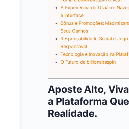
A Experiência do Usuário: Nav
e Interface
Bônus e Promoções: Maximizan
Seus Ganhos
Responsabilidade Social e Jogo
Responsável
Tecnologia e Inovação na Plata
O Futuro da billionairespin
Aposte Alto, Viva
a Plataforma Qu
Realidade.