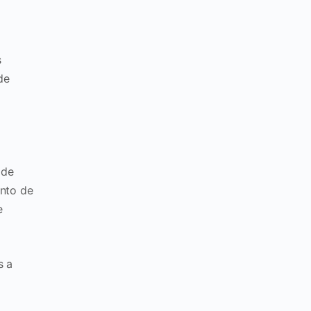
s
de
 de
ento de
e
s a