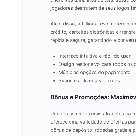
jogadores desfrutem de seus jogos fav
Além disso, a billionairespin oferece
crédito, carteiras eletrônicas e tran
rápida e segura, garantindo a conveni
Interface intuitiva e fácil de usar
Design responsivo para todos os d
Múltiplas opções de pagamento
Suporte a diversos idiomas
Bônus e Promoções: Maximiz
Um dos aspectos mais atraentes da bi
oferece uma variedade de ofertas par
bônus de depósito, rodadas grátis e 