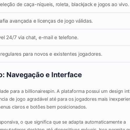
leção de caça-níqueis, roleta, blackjack e jogos ao vivo.
afia avançada e licenças de jogo válidas.
el 24/7 via chat, e-mail e telefone.
 regulares para novos e existentes jogadores.
o: Navegação e Interface
ade para a billionairespin. A plataforma possui um design int
ência de jogo agradável até para os jogadores mais inexperie
menus claros e botões bem posicionados.
ponsiva, o que significa que se adapta automaticamente a
omputadores desktop até dispositivos móveis. Isso permite q