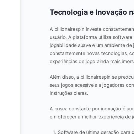
Tecnologia e Inovação n
A billionairespin investe constanteme
usuário. A plataforma utiliza software
jogabilidade suave e um ambiente de 
constantemente novas tecnologias, como
experiências de jogo ainda mais imers
Além disso, a billionairespin se preo
seus jogos acessíveis a jogadores co
instruções claras.
A busca constante por inovação é um 
em oferecer a melhor experiência de j
Software de última geração para g