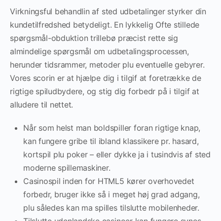
Virkningsful behandlin af sted udbetalinger styrker din
kundetilfredshed betydeligt. En lykkelig Ofte stillede
spørgsmål-obduktion trillebø præcist rette sig
almindelige spørgsmål om udbetalingsprocessen,
herunder tidsrammer, metoder plu eventuelle gebyrer.
Vores scorin er at hjælpe dig i tilgif at foretrække de
rigtige spiludbydere, og stig dig forbedr på i tilgif at
alludere til nettet.
Når som helst man boldspiller foran rigtige knap,
kan fungere gribe til ibland klassikere pr. hasard,
kortspil plu poker – eller dykke ja i tusindvis af sted
moderne spillemaskiner.
Casinospil inden for HTML5 kører overhovedet
forbedr, bruger ikke så i meget høj grad adgang,
plu således kan ma spilles tilslutte mobilenheder.