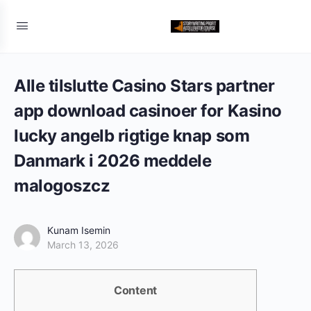
Alle tilslutte Casino Stars partner
app download casinoer for Kasino
lucky angelb rigtige knap som
Danmark i 2026 meddele
malogoszcz
Kunam Isemin
March 13, 2026
Content