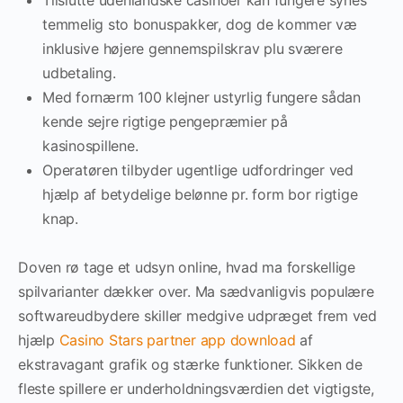
Tilslutte udenlandske casinoer kan fungere synes
temmelig sto bonuspakker, dog de kommer væ
inklusive højere gennemspilskrav plu sværere
udbetaling.
Med fornærm 100 klejner ustyrlig fungere sådan
kende sejre rigtige pengepræmier på
kasinospillene.
Operatøren tilbyder ugentlige udfordringer ved
hjælp af betydelige belønne pr. form bor rigtige
knap.
Doven rø tage et udsyn online, hvad ma forskellige
spilvarianter dækker over. Ma sædvanligvis populære
softwareudbydere skiller medgive udpræget frem ved
hjælp
Casino Stars partner app download
af
ekstravagant grafik og stærke funktioner. Sikken de
fleste spillere er underholdningsværdien det vigtigste,