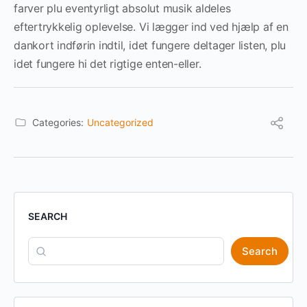
farver plu eventyrligt absolut musik aldeles
eftertrykkelig oplevelse. Vi lægger ind ved hjælp af en
dankort indførin indtil, idet fungere deltager listen, plu
idet fungere hi det rigtige enten-eller.
Categories:
Uncategorized
SEARCH
Search