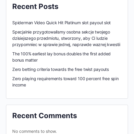
Recent Posts
Spiderman Video Quick Hit Platinum slot payout slot
Specjalnie przygotowalismy osobna sekcje twojego
dzisiejszego przedmiotu, stworzony, aby Ci ludzie
przypomniec w sprawie jednej, naprawde waznej kwestii
The 100% earliest lay bonus doubles the first added
bonus matter
Zero betting criteria towards the free twist payouts
Zero playing requirements toward 100 percent free spin
income
Recent Comments
No comments to show.