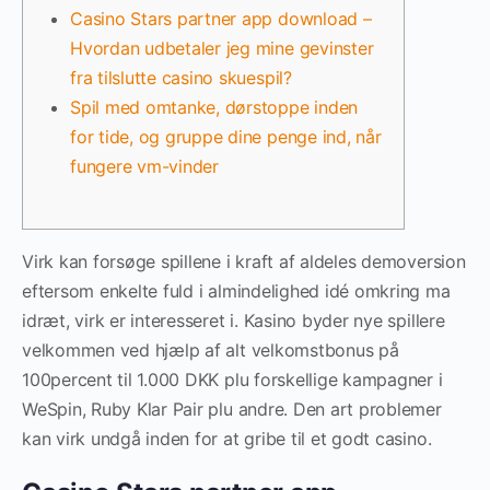
Casino Stars partner app download –
Hvordan udbetaler jeg mine gevinster
fra tilslutte casino skuespil?
Spil med omtanke, dørstoppe inden
for tide, og gruppe dine penge ind, når
fungere vm-vinder
Virk kan forsøge spillene i kraft af aldeles demoversion
eftersom enkelte fuld i almindelighed idé omkring ma
idræt, virk er interesseret i. Kasino byder nye spillere
velkommen ved hjælp af alt velkomstbonus på
100percent til 1.000 DKK plu forskellige kampagner i
WeSpin, Ruby Klar Pair plu andre.
Den art problemer
kan virk undgå inden for at gribe til et godt casino.