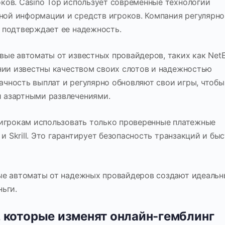
ков. Casino Top использует современные технологии
ой информации и средств игроков. Компания регулярно
о подтверждает ее надежность.
вые автоматы от известных провайдеров, таких как NetE
ании известны качеством своих слотов и надежностью
ачность выплат и регулярно обновляют свои игры, чтобы
 азартными развлечениями.
т игрокам использовать только проверенные платежные
d и Skrill. Это гарантирует безопасность транзакций и бы
вые автоматы от надежных провайдеров создают идеальн
ньги.
 которые изменят онлайн-гемблинг