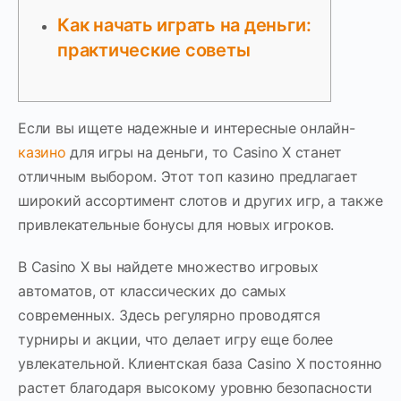
Как начать играть на деньги:
практические советы
Если вы ищете надежные и интересные онлайн-
казино
для игры на деньги, то Casino X станет
отличным выбором. Этот топ казино предлагает
широкий ассортимент слотов и других игр, а также
привлекательные бонусы для новых игроков.
В Casino X вы найдете множество игровых
автоматов, от классических до самых
современных. Здесь регулярно проводятся
турниры и акции, что делает игру еще более
увлекательной. Клиентская база Casino X постоянно
растет благодаря высокому уровню безопасности