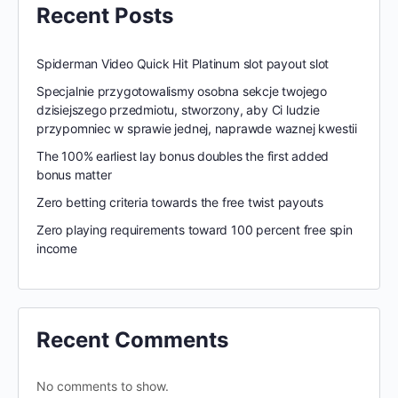
Recent Posts
Spiderman Video Quick Hit Platinum slot payout slot
Specjalnie przygotowalismy osobna sekcje twojego
dzisiejszego przedmiotu, stworzony, aby Ci ludzie
przypomniec w sprawie jednej, naprawde waznej kwestii
The 100% earliest lay bonus doubles the first added
bonus matter
Zero betting criteria towards the free twist payouts
Zero playing requirements toward 100 percent free spin
income
Recent Comments
No comments to show.