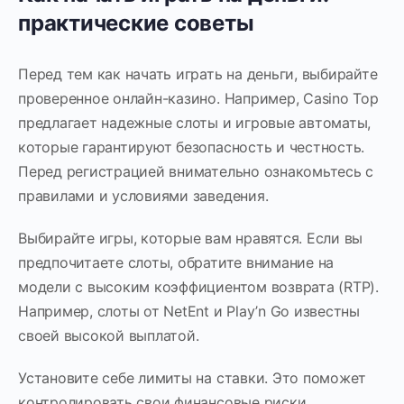
практические советы
Перед тем как начать играть на деньги, выбирайте
проверенное онлайн-казино. Например, Casino Top
предлагает надежные слоты и игровые автоматы,
которые гарантируют безопасность и честность.
Перед регистрацией внимательно ознакомьтесь с
правилами и условиями заведения.
Выбирайте игры, которые вам нравятся. Если вы
предпочитаете слоты, обратите внимание на
модели с высоким коэффициентом возврата (RTP).
Например, слоты от NetEnt и Play’n Go известны
своей высокой выплатой.
Установите себе лимиты на ставки. Это поможет
контролировать свои финансовые риски.