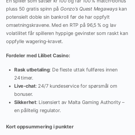
En spiller som satser kr 100 og får 100 % match‑bonus
pluss 50 gratis spinn på
Gonzo’s Quest Megaways
kan
potensielt doble sin bankroll før de har oppfylt
omsetningskravene. Med en RTP på 96,5 % og lav
volatilitet får spilleren hyppige gevinster som raskt kan
oppfylle wagering‑kravet.
Fordeler med Lilibet Casino:
Rask utbetaling
: De fleste uttak fullføres innen
24 timer.
Live‑chat
: 24/7 kundeservice for spørsmål om
bonuser.
Sikkerhet
: Lisensiert av Malta Gaming Authority –
en pålitelig regulator.
Kort oppsummering i punkter