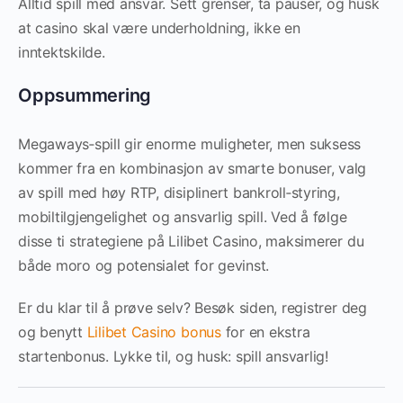
Alltid spill med ansvar. Sett grenser, ta pauser, og husk
at casino skal være underholdning, ikke en
inntektskilde.
Oppsummering
Megaways‑spill gir enorme muligheter, men suksess
kommer fra en kombinasjon av smarte bonuser, valg
av spill med høy RTP, disiplinert bankroll‑styring,
mobiltilgjengelighet og ansvarlig spill. Ved å følge
disse ti strategiene på Lilibet Casino, maksimerer du
både moro og potensialet for gevinst.
Er du klar til å prøve selv? Besøk siden, registrer deg
og benytt
Lilibet Casino bonus
for en ekstra
startenbonus. Lykke til, og husk: spill ansvarlig!