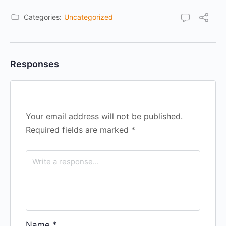
Categories:
Uncategorized
Responses
Your email address will not be published.
Required fields are marked
*
Name
*