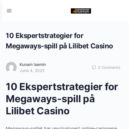
10 Ekspertstrategier for
Megaways‑spill på Lilibet Casino
Kunam Isemin
0
Comments
June 4, 2025
10 Ekspertstrategier for
Megaways‑spill på
Lilibet Casino
Megaways‑spillet har revolusjonert online‑casinoene