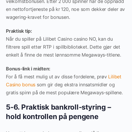
velkomstbonusen. Etter 2 000 spinner har de oppnådd
en nettofortjeneste på kr 120, noe som dekker deler av
wagering‑kravet for bonusen.
Praktisk tip:
Når du spiller på Lilibet Casino casino NO, kan du
filtrere spill etter RTP i spillbiblioteket. Dette gjør det
enkelt å finne de mest lønnsomme Megaways‑titlene.
Bonus‑link i midten:
For å få mest mulig ut av disse fordelene, prøv
Lilibet
Casino bonus
som gir deg ekstra innsatsmidler og
gratis spinn på de mest populære Megaways‑spillene.
5‑6. Praktisk bankroll‑styring –
hold kontrollen på pengene