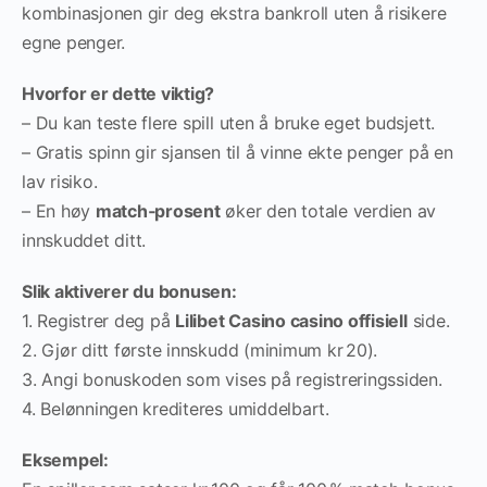
kombinasjonen gir deg ekstra bankroll uten å risikere
egne penger.
Hvorfor er dette viktig?
– Du kan teste flere spill uten å bruke eget budsjett.
– Gratis spinn gir sjansen til å vinne ekte penger på en
lav risiko.
– En høy
match‑prosent
øker den totale verdien av
innskuddet ditt.
Slik aktiverer du bonusen:
1. Registrer deg på
Lilibet Casino casino offisiell
side.
2. Gjør ditt første innskudd (minimum kr 20).
3. Angi bonuskoden som vises på registreringssiden.
4. Belønningen krediteres umiddelbart.
Eksempel: