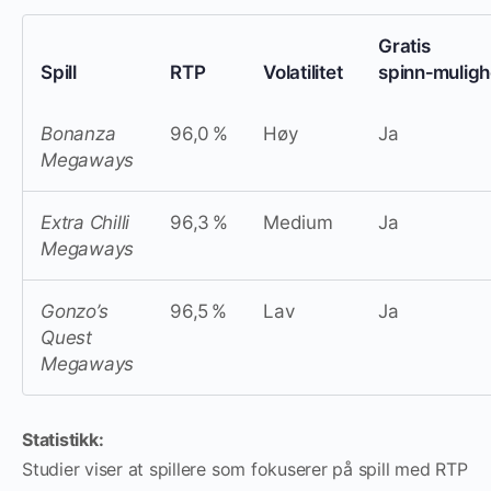
Gratis
Spill
RTP
Volatilitet
spinn‑muligh
Bonanza
96,0 %
Høy
Ja
Megaways
Extra Chilli
96,3 %
Medium
Ja
Megaways
Gonzo’s
96,5 %
Lav
Ja
Quest
Megaways
Statistikk:
Studier viser at spillere som fokuserer på spill med RTP