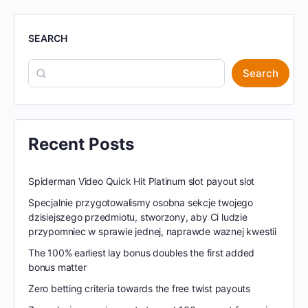
SEARCH
Search
Recent Posts
Spiderman Video Quick Hit Platinum slot payout slot
Specjalnie przygotowalismy osobna sekcje twojego
dzisiejszego przedmiotu, stworzony, aby Ci ludzie
przypomniec w sprawie jednej, naprawde waznej kwestii
The 100% earliest lay bonus doubles the first added
bonus matter
Zero betting criteria towards the free twist payouts