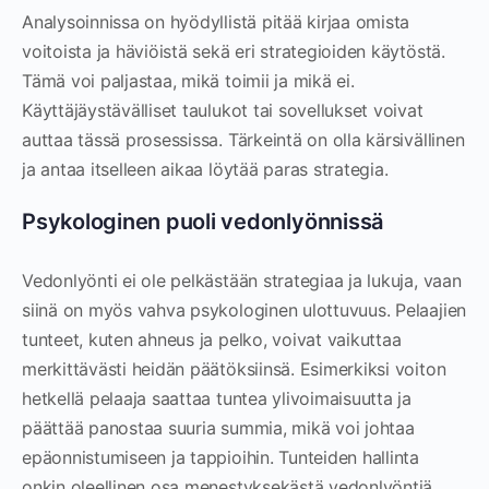
Analysoinnissa on hyödyllistä pitää kirjaa omista
voitoista ja häviöistä sekä eri strategioiden käytöstä.
Tämä voi paljastaa, mikä toimii ja mikä ei.
Käyttäjäystävälliset taulukot tai sovellukset voivat
auttaa tässä prosessissa. Tärkeintä on olla kärsivällinen
ja antaa itselleen aikaa löytää paras strategia.
Psykologinen puoli vedonlyönnissä
Vedonlyönti ei ole pelkästään strategiaa ja lukuja, vaan
siinä on myös vahva psykologinen ulottuvuus. Pelaajien
tunteet, kuten ahneus ja pelko, voivat vaikuttaa
merkittävästi heidän päätöksiinsä. Esimerkiksi voiton
hetkellä pelaaja saattaa tuntea ylivoimaisuutta ja
päättää panostaa suuria summia, mikä voi johtaa
epäonnistumiseen ja tappioihin. Tunteiden hallinta
onkin oleellinen osa menestyksekästä vedonlyöntiä.