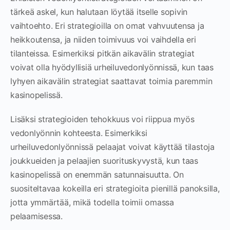
tärkeä askel, kun halutaan löytää itselle sopivin
vaihtoehto. Eri strategioilla on omat vahvuutensa ja
heikkoutensa, ja niiden toimivuus voi vaihdella eri
tilanteissa. Esimerkiksi pitkän aikavälin strategiat
voivat olla hyödyllisiä urheiluvedonlyönnissä, kun taas
lyhyen aikavälin strategiat saattavat toimia paremmin
kasinopelissä.
Lisäksi strategioiden tehokkuus voi riippua myös
vedonlyönnin kohteesta. Esimerkiksi
urheiluvedonlyönnissä pelaajat voivat käyttää tilastoja
joukkueiden ja pelaajien suorituskyvystä, kun taas
kasinopelissä on enemmän satunnaisuutta. On
suositeltavaa kokeilla eri strategioita pienillä panoksilla,
jotta ymmärtää, mikä todella toimii omassa
pelaamisessa.