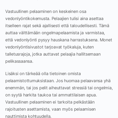
Vastuullinen pelaaminen on keskeinen osa
vedonlyöntikokemusta. Pelaajien tulisi aina asettaa
itselleen rajat sekä ajallisesti että taloudellisesti. Tämä
auttaa välttämään ongelmapelaamista ja varmistaa,
että vedonlyönti pysyy hauskana harrastuksena. Monet
vedonlyöntisivustot tarjoavat työkaluja, kuten
talletusrajoja, jotka auttavat pelaajia hallitsemaan
pelikassaansa.
Lisäksi on tärkeää olla tietoinen omista
pelaamistottumuksistaan. Jos huomaa pelaavansa yhä
enemmän, tai jos pelit aiheuttavat stressiä tai ongelmia,
on syytä harkita taukoa tai ammattilaisen apua.
Vastuullinen pelaaminen ei tarkoita pelkästään
rajoitusten asettamista, vaan myös pelaamisen
nauttimista kohtuudella.