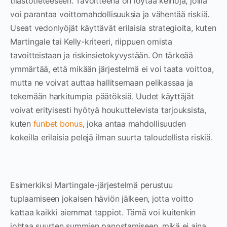
tilastotieteeseen. Tavoitteena on löytää keinoja, joilla
voi parantaa voittomahdollisuuksia ja vähentää riskiä.
Useat vedonlyöjät käyttävät erilaisia strategioita, kuten
Martingale tai Kelly-kriteeri, riippuen omista
tavoitteistaan ja riskinsietokyvystään. On tärkeää
ymmärtää, että mikään järjestelmä ei voi taata voittoa,
mutta ne voivat auttaa hallitsemaan pelikassaa ja
tekemään harkitumpia päätöksiä. Uudet käyttäjät
voivat erityisesti hyötyä houkuttelevista tarjouksista,
kuten
funbet bonus
, joka antaa mahdollisuuden
kokeilla erilaisia pelejä ilman suurta taloudellista riskiä.
Esimerkiksi Martingale-järjestelmä perustuu
tuplaamiseen jokaisen häviön jälkeen, jotta voitto
kattaa kaikki aiemmat tappiot. Tämä voi kuitenkin
johtaa suurten summien panostamiseen, mikä ei aina