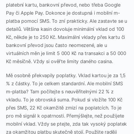
platební kartu, bankovní převod, nebo třeba Google
Pay či Apple Pay. Dokonce je dostupná i mobilní m-
platba pomocí SMS. To zní prakticky. Ale zastavte se u
detailů. Většina kasin dovoluje minimální vklad od 100
Kč, někde je to 250 Kč. Maximální vklady přes kartu či
bankovní převod jsou často neomezené, ale u
virtuálních měn je limit 5 000 Kč na transakci a 50 000
Kč měsíčně. Vždy si ověřte limity daného casina.
Mě osobně překvapily poplatky. Vklad kartou je za 1,5
% z částky. To je celkem standardní. Ale mobilní SMS
m-platba? Tam počítejte s neuvěřitelnými 22 % z
vkladu. To je obrovská suma. Pokud si vložíte 100 Kč
přes SMS, 22 Kč okamžitě zmizí na poplatcích. To je
pro mě signál k opatrnosti. Přemýšlejte, než použijete
mobilní vklad. Vždy se ptejte, zda tak vysoký poplatek
za okamžitou platbu skutečně stojí. Použijte raději