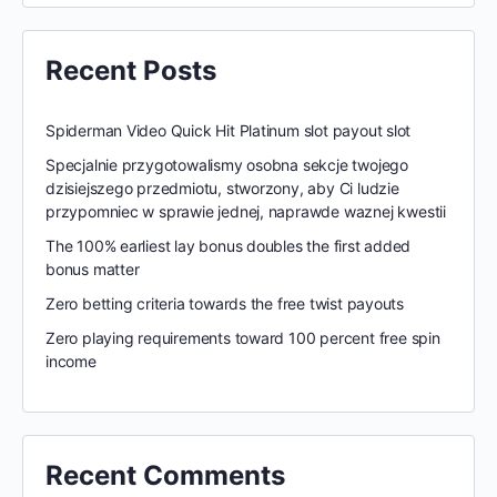
Recent Posts
Spiderman Video Quick Hit Platinum slot payout slot
Specjalnie przygotowalismy osobna sekcje twojego
dzisiejszego przedmiotu, stworzony, aby Ci ludzie
przypomniec w sprawie jednej, naprawde waznej kwestii
The 100% earliest lay bonus doubles the first added
bonus matter
Zero betting criteria towards the free twist payouts
Zero playing requirements toward 100 percent free spin
income
Recent Comments