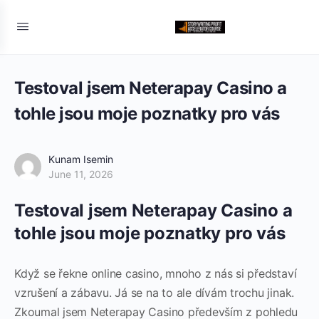
Testoval jsem Neterapay Casino a
tohle jsou moje poznatky pro vás
Kunam Isemin
June 11, 2026
Testoval jsem Neterapay Casino a
tohle jsou moje poznatky pro vás
Když se řekne online casino, mnoho z nás si představí
vzrušení a zábavu. Já se na to ale dívám trochu jinak.
Zkoumal jsem Neterapay Casino především z pohledu