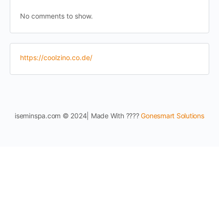
No comments to show.
https://coolzino.co.de/
iseminspa.com © 2024| Made With ????
Gonesmart Solutions