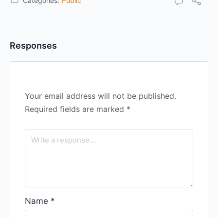
Categories:
Public
Responses
Your email address will not be published.
Required fields are marked
*
Name
*