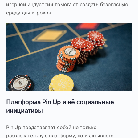
игорной индустрии помогают создать безопасную
среду для игроков.
Платформа Pin Up и её социальные
инициативы
Pin Up представляет собой не только
развлекательную платформу, но и активного