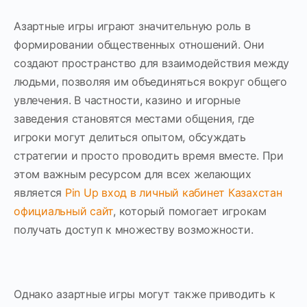
Азартные игры играют значительную роль в
формировании общественных отношений. Они
создают пространство для взаимодействия между
людьми, позволяя им объединяться вокруг общего
увлечения. В частности, казино и игорные
заведения становятся местами общения, где
игроки могут делиться опытом, обсуждать
стратегии и просто проводить время вместе. При
этом важным ресурсом для всех желающих
является
Pin Up вход в личный кабинет Казахстан
официальный сайт
, который помогает игрокам
получать доступ к множеству возможности.
Однако азартные игры могут также приводить к