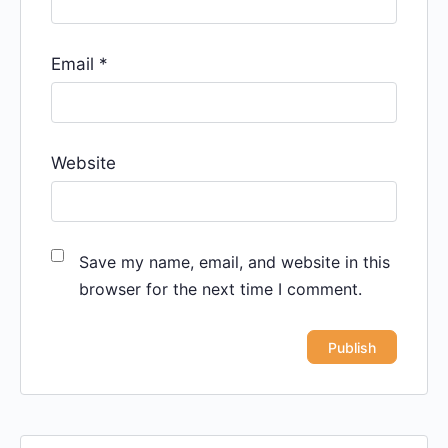
Email
*
Website
Save my name, email, and website in this
browser for the next time I comment.