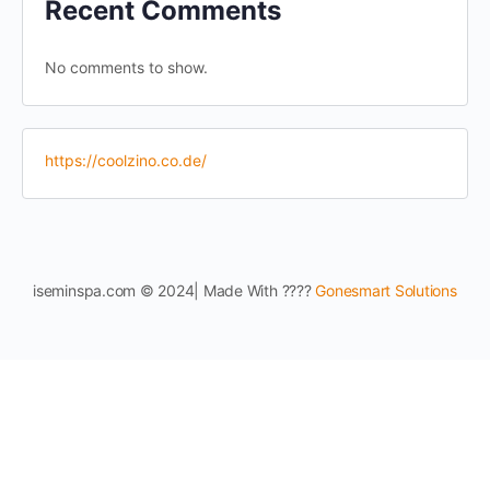
Recent Comments
No comments to show.
https://coolzino.co.de/
iseminspa.com © 2024| Made With ????
Gonesmart Solutions