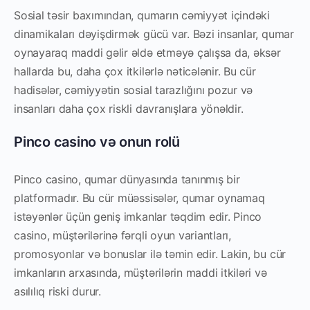
Sosial təsir baxımından, qumarın cəmiyyət içindəki
dinamikaları dəyişdirmək gücü var. Bəzi insanlar, qumar
oynayaraq maddi gəlir əldə etməyə çalışsa da, əksər
hallarda bu, daha çox itkilərlə nəticələnir. Bu cür
hadisələr, cəmiyyətin sosial tarazlığını pozur və
insanları daha çox riskli davranışlara yönəldir.
Pinco casino və onun rolü
Pinco casino, qumar dünyasında tanınmış bir
platformadır. Bu cür müəssisələr, qumar oynamaq
istəyənlər üçün geniş imkanlar təqdim edir. Pinco
casino, müştərilərinə fərqli oyun variantları,
promosyonlar və bonuslar ilə təmin edir. Lakin, bu cür
imkanların arxasında, müştərilərin maddi itkiləri və
asılılıq riski durur.