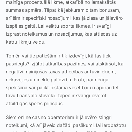
mainīga procentuālā likme, atkarībā no iemaksātās
summas apmēra. Tāpat kā jebkuram citam bonusam,
arī šim ir specifiski nosacījumi, kas jāizlasa un jāievēro
izspēles gaitā. Lai veiktu sporta likmes, ir svarīgi
izprast noteikumus un nosacījumus, kas attiecas uz
katru likmju veidu.
Tomēr, vai tie patiešām ir tik izdevīgi, kā tas tiek
pasniegts? Izjūtot atkarības pazīmes, vai atskāršot, ka
negatīvi mainījušās tavas attiecības ar tuviniekiem,
nekavējies un meklē palīdzību. Proti, pārmērīga
spēlēšana var palikt bīstama veselībai un apdraudēt
tavu finansiālo stāvokli, tāpēc ir svarīgi ievērot
atbildīgas spēles princpus.
Šiem online casino operatoriem ir jāievēro stingri
noteikumi, kā arī jāveic dažādi pasākumi, lai ierobežotu