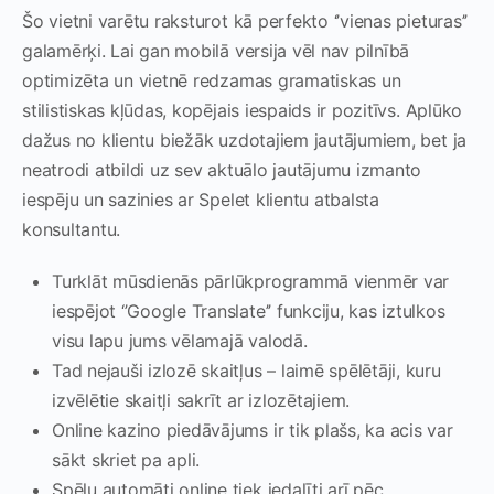
Šo vietni varētu raksturot kā perfekto ‘’vienas pieturas’’
galamērķi. Lai gan mobilā versija vēl nav pilnībā
optimizēta un vietnē redzamas gramatiskas un
stilistiskas kļūdas, kopējais iespaids ir pozitīvs. Aplūko
dažus no klientu biežāk uzdotajiem jautājumiem, bet ja
neatrodi atbildi uz sev aktuālo jautājumu izmanto
iespēju un sazinies ar Spelet klientu atbalsta
konsultantu.
Turklāt mūsdienās pārlūkprogrammā vienmēr var
iespējot ‘’Google Translate’’ funkciju, kas iztulkos
visu lapu jums vēlamajā valodā.
Tad nejauši izlozē skaitļus – laimē spēlētāji, kuru
izvēlētie skaitļi sakrīt ar izlozētajiem.
Online kazino piedāvājums ir tik plašs, ka acis var
sākt skriet pa apli.
Spēļu automāti online tiek iedalīti arī pēc