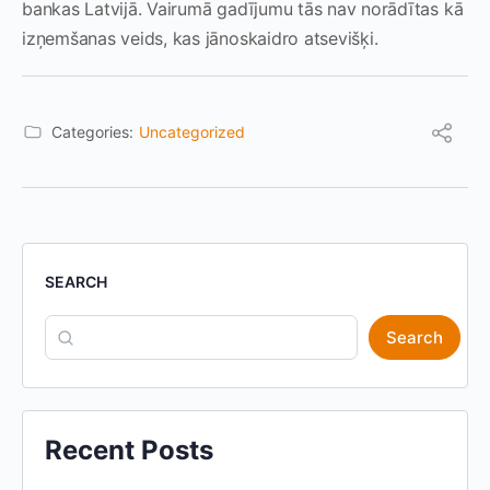
bankas Latvijā. Vairumā gadījumu tās nav norādītas kā
izņemšanas veids, kas jānoskaidro atsevišķi.
Categories:
Uncategorized
SEARCH
Search
Recent Posts