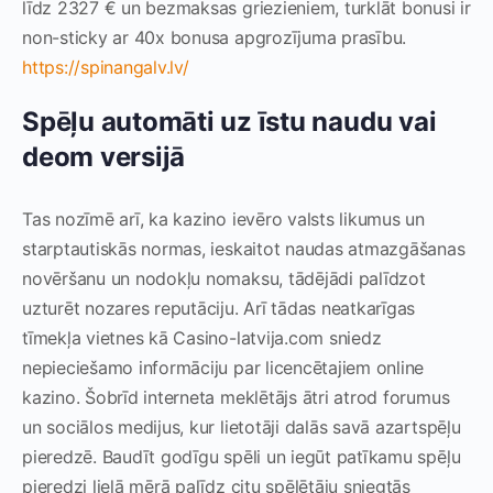
līdz 2327 € un bezmaksas griezieniem, turklāt bonusi ir
non-sticky ar 40x bonusa apgrozījuma prasību.
https://spinangalv.lv/
Spēļu automāti uz īstu naudu vai
deom versijā
Tas nozīmē arī, ka kazino ievēro valsts likumus un
starptautiskās normas, ieskaitot naudas atmazgāšanas
novēršanu un nodokļu nomaksu, tādējādi palīdzot
uzturēt nozares reputāciju. Arī tādas neatkarīgas
tīmekļa vietnes kā Casino-latvija.com sniedz
nepieciešamo informāciju par licencētajiem online
kazino. Šobrīd interneta meklētājs ātri atrod forumus
un sociālos medijus, kur lietotāji dalās savā azartspēļu
pieredzē. Baudīt godīgu spēli un iegūt patīkamu spēļu
pieredzi lielā mērā palīdz citu spēlētāju sniegtās