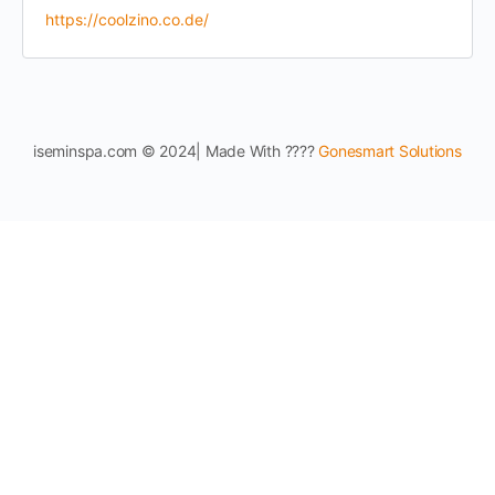
https://coolzino.co.de/
iseminspa.com © 2024| Made With ????
Gonesmart Solutions