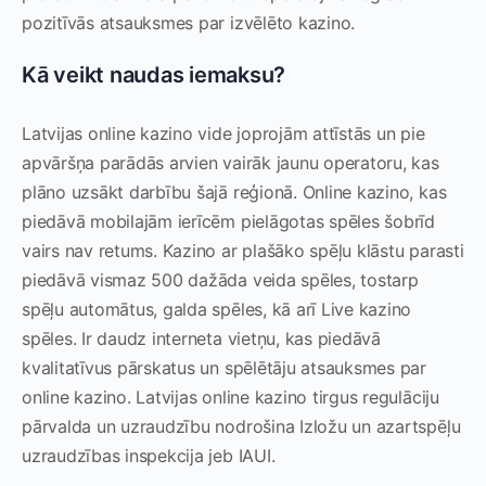
pozitīvās atsauksmes par izvēlēto kazino.
Kā veikt naudas iemaksu?
Latvijas online kazino vide joprojām attīstās un pie
apvāršņa parādās arvien vairāk jaunu operatoru, kas
plāno uzsākt darbību šajā reģionā. Online kazino, kas
piedāvā mobilajām ierīcēm pielāgotas spēles šobrīd
vairs nav retums. Kazino ar plašāko spēļu klāstu parasti
piedāvā vismaz 500 dažāda veida spēles, tostarp
spēļu automātus, galda spēles, kā arī Live kazino
spēles. Ir daudz interneta vietņu, kas piedāvā
kvalitatīvus pārskatus un spēlētāju atsauksmes par
online kazino. Latvijas online kazino tirgus regulāciju
pārvalda un uzraudzību nodrošina Izložu un azartspēļu
uzraudzības inspekcija jeb IAUI.