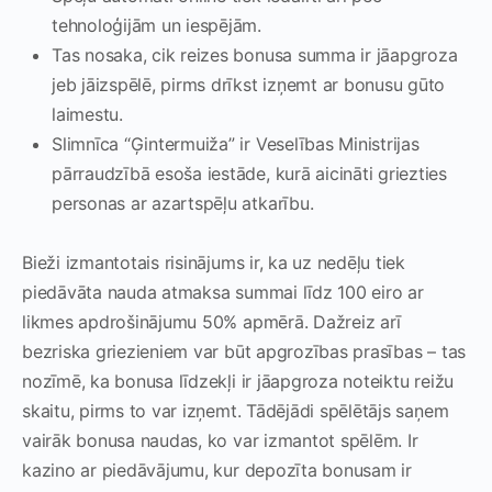
tehnoloģijām un iespējām.
Tas nosaka, cik reizes bonusa summa ir jāapgroza
jeb jāizspēlē, pirms drīkst izņemt ar bonusu gūto
laimestu.
Slimnīca “Ģintermuiža” ir Veselības Ministrijas
pārraudzībā esoša iestāde, kurā aicināti griezties
personas ar azartspēļu atkarību.
Bieži izmantotais risinājums ir, ka uz nedēļu tiek
piedāvāta nauda atmaksa summai līdz 100 eiro ar
likmes apdrošinājumu 50% apmērā. Dažreiz arī
bezriska griezieniem var būt apgrozības prasības – tas
nozīmē, ka bonusa līdzekļi ir jāapgroza noteiktu reižu
skaitu, pirms to var izņemt. Tādējādi spēlētājs saņem
vairāk bonusa naudas, ko var izmantot spēlēm. Ir
kazino ar piedāvājumu, kur depozīta bonusam ir