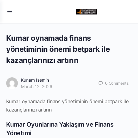
Kumar oynamada finans
yönetiminin önemi betpark ile
kazançlarınızı artırın
Kunam Isemin
0
Comments
March 12, 2026
Kumar oynamada finans yönetiminin önemi betpark ile
kazançlarınızı artırın
Kumar Oyunlarına Yaklaşım ve Finans
Yönetimi