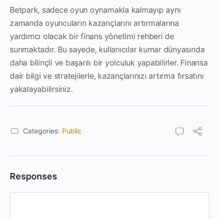
Betpark, sadece oyun oynamakla kalmayıp aynı
zamanda oyuncuların kazançlarını artırmalarına
yardımcı olacak bir finans yönetimi rehberi de
sunmaktadır. Bu sayede, kullanıcılar kumar dünyasında
daha bilinçli ve başarılı bir yolculuk yapabilirler. Finansa
dair bilgi ve stratejilerle, kazançlarınızı artırma fırsatını
yakalayabilirsiniz.
Categories:
Public
Responses