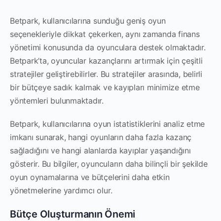
Betpark, kullanıcılarına sunduğu geniş oyun
seçenekleriyle dikkat çekerken, aynı zamanda finans
yönetimi konusunda da oyunculara destek olmaktadır.
Betpark’ta, oyuncular kazançlarını artırmak için çeşitli
stratejiler geliştirebilirler. Bu stratejiler arasında, belirli
bir bütçeye sadık kalmak ve kayıpları minimize etme
yöntemleri bulunmaktadır.
Betpark, kullanıcılarına oyun istatistiklerini analiz etme
imkanı sunarak, hangi oyunların daha fazla kazanç
sağladığını ve hangi alanlarda kayıplar yaşandığını
gösterir. Bu bilgiler, oyuncuların daha bilinçli bir şekilde
oyun oynamalarına ve bütçelerini daha etkin
yönetmelerine yardımcı olur.
Bütçe Oluşturmanın Önemi