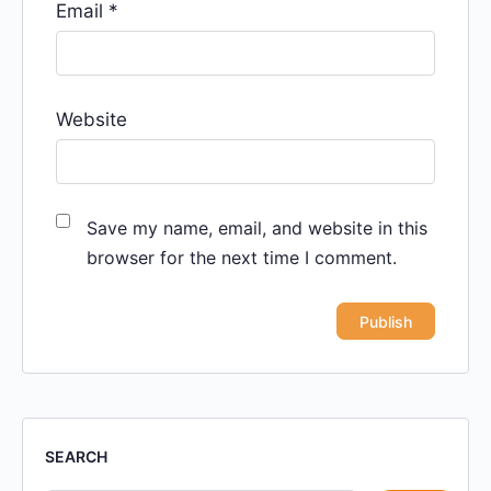
Email
*
Website
Save my name, email, and website in this
browser for the next time I comment.
SEARCH