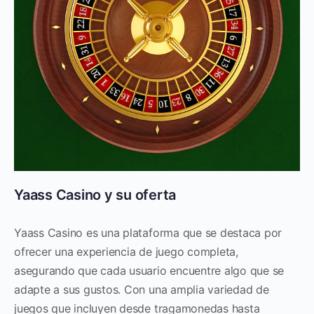
Yaass Casino y su oferta
Yaass Casino es una plataforma que se destaca por
ofrecer una experiencia de juego completa,
asegurando que cada usuario encuentre algo que se
adapte a sus gustos. Con una amplia variedad de
juegos que incluyen desde tragamonedas hasta