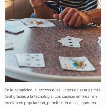
En la actualidad, el acceso a los juegos de azar es más
fácil gracias a la tecnología. Los casinos en línea han
crecido en popularidad, permitiendo a los jugadores