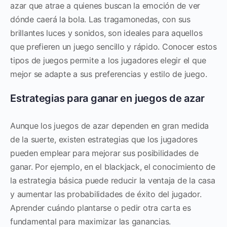
azar que atrae a quienes buscan la emoción de ver
dónde caerá la bola. Las tragamonedas, con sus
brillantes luces y sonidos, son ideales para aquellos
que prefieren un juego sencillo y rápido. Conocer estos
tipos de juegos permite a los jugadores elegir el que
mejor se adapte a sus preferencias y estilo de juego.
Estrategias para ganar en juegos de azar
Aunque los juegos de azar dependen en gran medida
de la suerte, existen estrategias que los jugadores
pueden emplear para mejorar sus posibilidades de
ganar. Por ejemplo, en el blackjack, el conocimiento de
la estrategia básica puede reducir la ventaja de la casa
y aumentar las probabilidades de éxito del jugador.
Aprender cuándo plantarse o pedir otra carta es
fundamental para maximizar las ganancias.