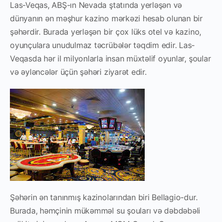
Las-Veqas, ABŞ-ın Nevada ştatında yerləşən və
dünyanın ən məşhur kazino mərkəzi hesab olunan bir
şəhərdir. Burada yerləşən bir çox lüks otel və kazino,
oyunçulara unudulmaz təcrübələr təqdim edir. Las-
Veqasda hər il milyonlarla insan müxtəlif oyunlar, şoular
və əyləncələr üçün şəhəri ziyarət edir.
Şəhərin ən tanınmış kazinolarından biri Bellagio-dur.
Burada, həmçinin mükəmməl su şouları və dəbdəbəli