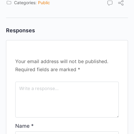
Categories:
Public
Responses
Your email address will not be published.
Required fields are marked
*
Name
*