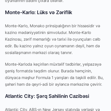
oyunlarının dadını çıxara bilərlər.
Monte-Karlo: Lüks və Zəriflik
Monte-Karlo, Monako prinsipalığının bir hissəsidir və
kazino mədəniyyətinin simvoludur. Monte-Karlo
Kazinosu, zərif memarlığı və tarixi ilə oyunçuları cəlb
edir. Bu kazino yalnız oyun oynamanın deyil, həm də
sosiallaşmanın mərkəzi olaraq tanınır.
Monte-Karloda keçirilən müxtəlif tədbirlər, yelpazəyə
geniş formatda təqdim olunur. Burada həmçinin,
dünyaca məşhur Formula 1 yarışları da təşkili edilir. Bu,
şəhəri həm də qeyri-adi bir əyləncə mərkəzinə çevirir.
Atlantic City: Şərq Sahilinin Cazibəsi
Atlantic City, ABŞ-ın New Jersey ştatında yerləşir və