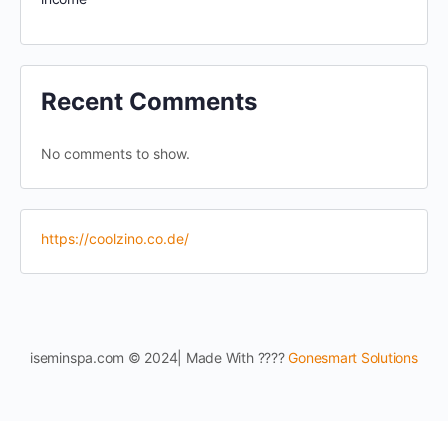
Recent Comments
No comments to show.
https://coolzino.co.de/
iseminspa.com © 2024| Made With ????
Gonesmart Solutions